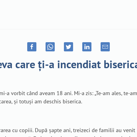
eva care ți-a incendiat biseric
-a vorbit când aveam 18 ani. Mi-a zis: „Te-am ales, te-am
carea, și totuși am deschis biserica.
ea cu copiii. După șapte ani, treizeci de familii au venit l