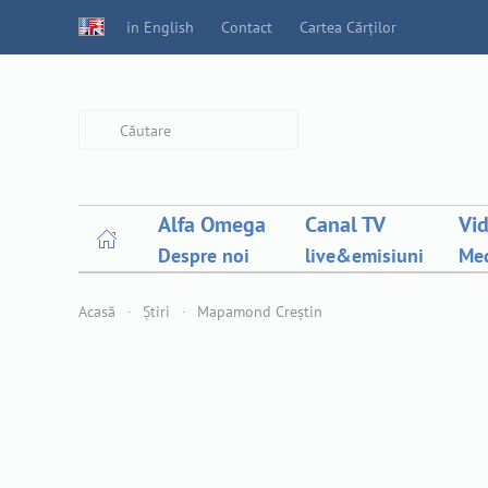
in English
Contact
Cartea Cărților
Type 2 or more characters for
results.
Alfa Omega
Canal TV
Vi
Despre noi
live&emisiuni
Med
Acasă
Știri
Mapamond Creștin