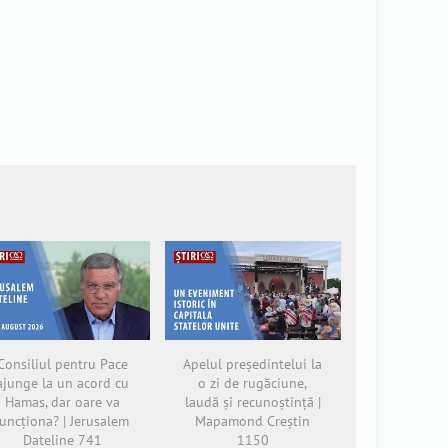
Consiliul pentru Pace
Apelul președintelui la
ajunge la un acord cu
o zi de rugăciune,
Hamas, dar oare va
laudă și recunoștință |
funcționa? | Jerusalem
Mapamond Creștin
Dateline 741
1150