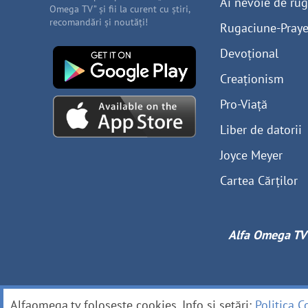
Ai nevoie de ru
Omega TV” și fii la curent cu știri,
recomandări și noutăți!
Rugaciune-Praye
Devoțional
Creaționism
Pro-Viață
Liber de datorii
Joyce Meyer
Cartea Cărților
Alfa Omega TV
Alfaomega.tv folosește cookies. Info și setări:
Politica C