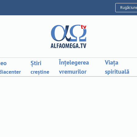
Rugăciun
Înțelegerea
Viața
deo
Știri
vremurilor
spirituală
iacenter
creștine