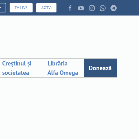
e
TV LIVE
AOTVi
Creștinul și
Librăria
Donează
societatea
Alfa Omega