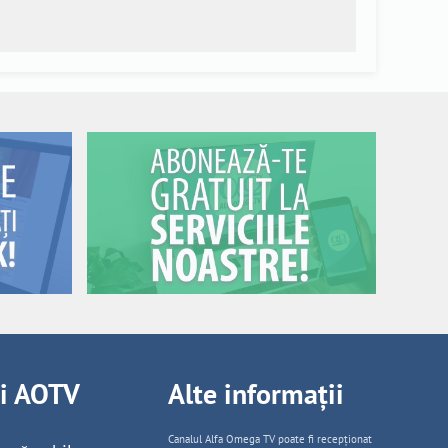
ii AOTV
Alte informații
Canalul Alfa Omega TV poate fi recepționat