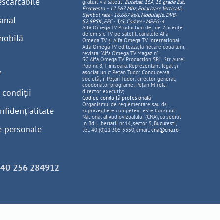
escărcabile
gratuit via satelit:
Eutelsat 16A, 16 grade Est,
Frecventa – 12.567 Mhz, Polarizare
Vertica
lă,
Symbol rate - 16.667 ks/s, Modulație: DVB-
anal
S2,8PSK, FEC - 3/5, Codare - MPEG-4
.
Alfa Omega TV Production deține 2 licențe
de emisie TV pe satelit: canalele Alfa
mobilă
Omega TV și Alfa Omega TV Internațional.
Alfa Omega TV editeaza, la fiecare doua luni,
revista: "Alfa Omega TV Magazin".
SC Alfa Omega TV Production SRL, Str Aurel
Pop nr. 8, Timisoara. Reprezentant legal și
V
asociat unic: Pețan Tudor. Conducerea
societății: Pețan Tudor: director general,
coodonator programe; Pețan Mirela:
 condiții
director executiv;
Cod de conduită profesională
Organismul de reglementare sau de
nfidențialitate
supraveghere competent este Consiliul
National al Audiovizualului (CNA), cu sediul
in Bd. Libertatii nr.14, sector 5, Bucuresti,
e personale
tel: 40 (0)21 305 5350, email:
cna@cna.ro
+40 256 284912