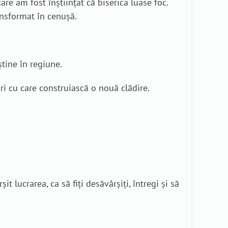
re am fost înștiințat că biserica luase foc.
ansformat în cenușă.
știne în regiune.
ri cu care construiască o nouă clădire.
t lucrarea, ca să fiţi desăvârşiţi, întregi şi să