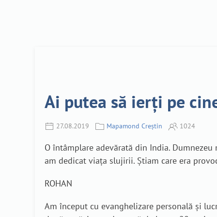
Ai putea să ierți pe cin
27.08.2019
Mapamond Creștin
1024
O întâmplare adevărată din India. Dumnezeu mi
am dedicat viața slujirii. Știam care era provo
ROHAN
Am început cu evanghelizare personală și lucrar