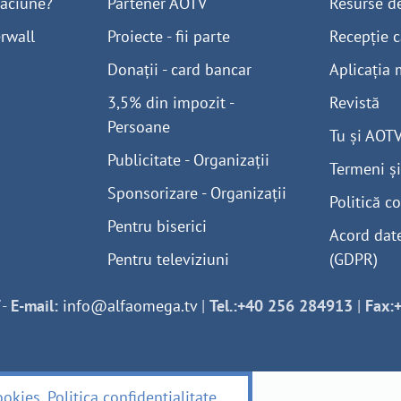
găciune?
Partener AOTV
Resurse d
rwall
Proiecte - fii parte
Recepție c
Donații - card bancar
Aplicația 
3,5% din impozit -
Revistă
Persoane
Tu și AOT
Publicitate - Organizații
Termeni și
Sponsorizare - Organizații
Politică co
Pentru biserici
Acord dat
Pentru televiziuni
(GDPR)
-
E-mail:
info@alfaomega.tv
|
Tel.:+40 256 284913
|
Fax:
ookies
.
Politica confidențialitate
.