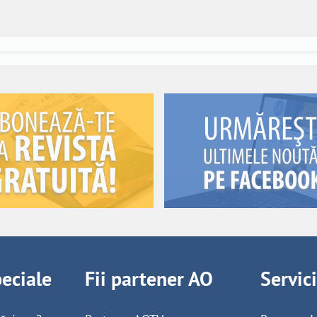
peciale
Fii partener AO
Servic