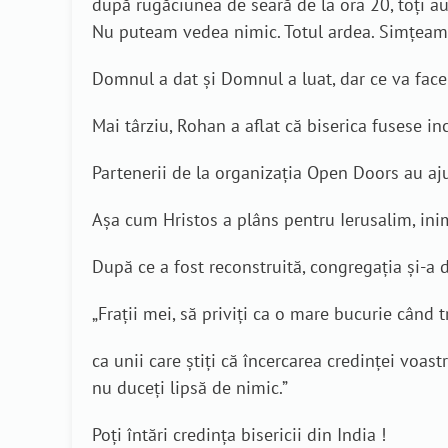
după rugăciunea de seară de la ora 20, toți au 
Nu puteam vedea nimic. Totul ardea. Simțeam m
Domnul a dat și Domnul a luat, dar ce va fa
Mai târziu, Rohan a aflat că biserica fusese i
Partenerii de la organizația Open Doors au aju
Așa cum Hristos a plâns pentru Ierusalim, in
După ce a fost reconstruită, congregația și-a 
„Fraţii mei, să priviţi ca o mare bucurie când tr
ca unii care ştiţi că încercarea credinţei voast
nu duceţi lipsă de nimic.”
Poți întări credința bisericii din India !