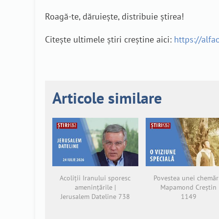
Roagă-te, dăruiește, distribuie știrea!
Citește ultimele știri creștine aici:
https://alfa
Articole similare
Acoliții Iranului sporesc
Povestea unei chemări
amenințările |
Mapamond Creștin
Jerusalem Dateline 738
1149