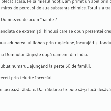
plecat acasă. Pe la miezul nopții, am primit un apel prin ca
iros de petrol și de alte substanțe chimice. Totul s-a tr
ce Dumnezeu de acum înainte ?
ncendiată de extremiștii hinduși care se opun prezenței cre
tat adunarea lui Rohan prin rugăciune, încurajări și fondu
ima Domnului tânjește după oamenii din India.
dublat numărul, ajungând la peste 60 de familii.
eceţi prin felurite încercări,
re lucrează răbdare. Dar răbdarea trebuie să-şi facă desăvârşi