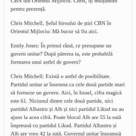
CBN din Orientul Mijlociu. Chris, îți mulțumim
pentru prezență.
Chris Mitchell, Șeful biroului de știri CBN în
Orientul Mijlociu: Mă bucur să fiu aici.
Emily Jones: În primul rând, ce presupune un
guvern unitar? După părerea ta, este probabilă
formarea unui astfel de guvern?
Chris Mitchell: Există o astfel de posibilitate.
Partidul unitar ar însemna ca cele două partide mari
să formeze un guvern. Aici, în Israel, cifra magică
este 61. Niciunul dintre cele două partide, nici
partidul Albastru și Alb și nici partidul Likud nu au
ajuns la acea cifră. Poate blocul Alb are 55 la sută
împreună cu partidul Likud. Partidul Albastru și
Alb are vreo 42 la sută. Guvernul unitar înseamnă