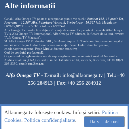
Alte informații
Canalul Alfa Omega TV poate fi recepționat gratuit via satelit:
Eutelsat 16A, 16 grade Est,
Frecventa – 12.567 Mhz, Polarizare
Vertica
lă, Symbol rate - 16.667 ks/s, Modulație:
DVB-S2,8PSK, FEC - 3/5, Codare - MPEG-4
.
Alfa Omega TV Production deține 2 licențe de emisie TV pe satelit: canalele Alfa Omega
TV și Alfa Omega TV Internațional. Alfa Omega TV editeaza, la fiecare doua luni, revista:
"Alfa Omega TV Magazin".
SC Alfa Omega TV Production SRL, Str Aurel Pop nr. 8, Timisoara. Reprezentant legal și
asociat unic: Pețan Tudor. Conducerea societății: Pețan Tudor: director general,
coodonator programe; Pețan Mirela: director executiv;
Cod de conduită profesională
Organismul de reglementare sau de supraveghere competent este Consiliul National al
Audiovizualului (CNA), cu sediul in Bd. Libertatii nr.14, sector 5, Bucuresti, tel: 40 (0)21
305 5350, email:
cna@cna.ro
Alfa Omega TV
-
E-mail:
info@alfaomega.tv
|
Tel.:+40
256 284913
|
Fax:+40 256 284912
Alfaomega.tv folosește cookies. Info și setări:
Politica
Cookies
.
Politica confidențialitate
.
Da, sunt de acord