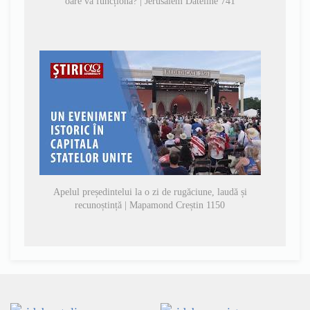
oare va funcționa? | Jerusalem Dateline 741
Apelul președintelui la o zi de rugăciune, laudă și
recunoștință | Mapamond Creștin 1150