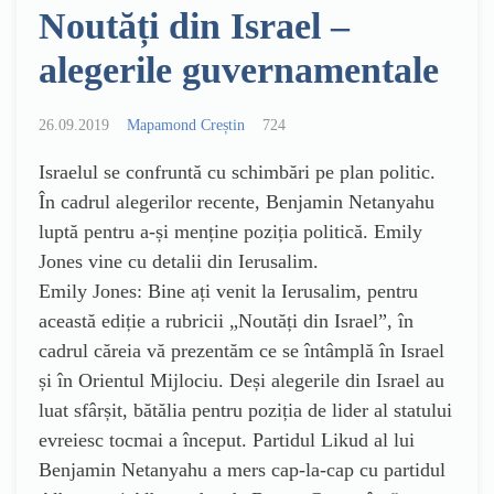
Noutăți din Israel –
alegerile guvernamentale
26.09.2019
Mapamond Creștin
724
Israelul se confruntă cu schimbări pe plan politic.
În cadrul alegerilor recente, Benjamin Netanyahu
luptă pentru a-și menține poziția politică. Emily
Jones vine cu detalii din Ierusalim.
Emily Jones: Bine ați venit la Ierusalim, pentru
această ediție a rubricii „Noutăți din Israel”, în
cadrul căreia vă prezentăm ce se întâmplă în Israel
și în Orientul Mijlociu. Deși alegerile din Israel au
luat sfârșit, bătălia pentru poziția de lider al statului
evreiesc tocmai a început. Partidul Likud al lui
Benjamin Netanyahu a mers cap-la-cap cu partidul