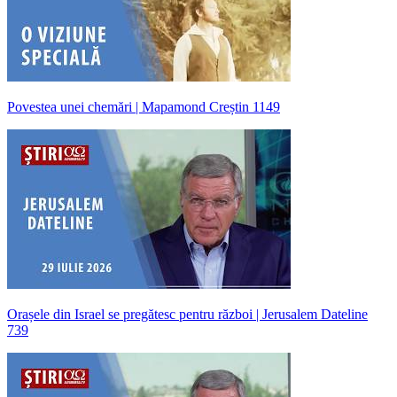
Povestea unei chemări | Mapamond Creștin 1149
Orașele din Israel se pregătesc pentru război | Jerusalem Dateline
739