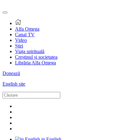
Alfa Omega
Canal TV
Video
Știri
Viața spirituală
Creștinul și societatea
Librăria Alfa Omega
Donează
English site
in English