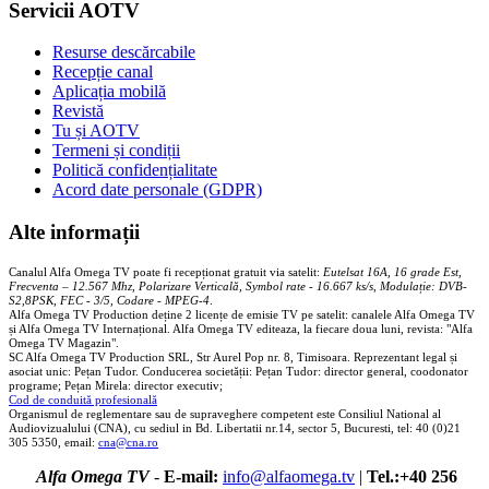
Servicii AOTV
Resurse descărcabile
Recepție canal
Aplicația mobilă
Revistă
Tu și AOTV
Termeni și condiții
Politică confidențialitate
Acord date personale (GDPR)
Alte informații
Canalul Alfa Omega TV poate fi recepționat gratuit via satelit:
Eutelsat 16A, 16 grade Est,
Frecventa – 12.567 Mhz, Polarizare
Vertica
lă, Symbol rate - 16.667 ks/s, Modulație: DVB-
S2,8PSK, FEC - 3/5, Codare - MPEG-4
.
Alfa Omega TV Production deține 2 licențe de emisie TV pe satelit: canalele Alfa Omega TV
și Alfa Omega TV Internațional. Alfa Omega TV editeaza, la fiecare doua luni, revista: "Alfa
Omega TV Magazin".
SC Alfa Omega TV Production SRL, Str Aurel Pop nr. 8, Timisoara. Reprezentant legal și
asociat unic: Pețan Tudor. Conducerea societății: Pețan Tudor: director general, coodonator
programe; Pețan Mirela: director executiv;
Cod de conduită profesională
Organismul de reglementare sau de supraveghere competent este Consiliul National al
Audiovizualului (CNA), cu sediul in Bd. Libertatii nr.14, sector 5, Bucuresti, tel: 40 (0)21
305 5350, email:
cna@cna.ro
Alfa Omega TV
-
E-mail:
info@alfaomega.tv
|
Tel.:+40 256