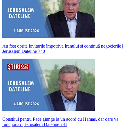
Au fost oprite loviturile împotriva Iranului și continuă negocierile |
Jerusalem Dateline 740
Consiliul pentru Pace ajunge la un acord cu Hamas, dar oare va
funcționa? | Jerusalem Dateline 741