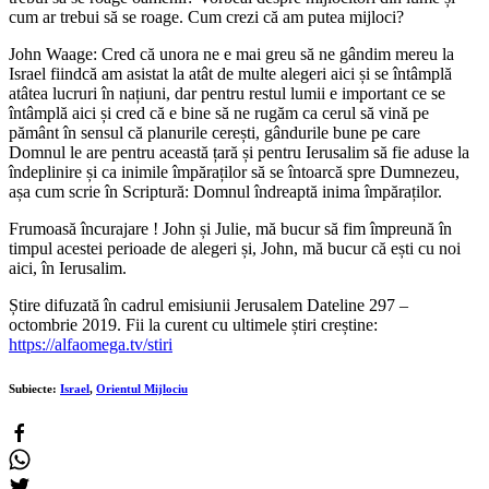
cum ar trebui să se roage. Cum crezi că am putea mijloci?
John Waage: Cred că unora ne e mai greu să ne gândim mereu la
Israel fiindcă am asistat la atât de multe alegeri aici și se întâmplă
atâtea lucruri în națiuni, dar pentru restul lumii e important ce se
întâmplă aici și cred că e bine să ne rugăm ca cerul să vină pe
pământ în sensul că planurile cerești, gândurile bune pe care
Domnul le are pentru această țară și pentru Ierusalim să fie aduse la
îndeplinire și ca inimile împăraților să se întoarcă spre Dumnezeu,
așa cum scrie în Scriptură: Domnul îndreaptă inima împăraților.
Frumoasă încurajare ! John și Julie, mă bucur să fim împreună în
timpul acestei perioade de alegeri și, John, mă bucur că ești cu noi
aici, în Ierusalim.
Știre difuzată în cadrul emisiunii Jerusalem Dateline 297 –
octombrie 2019. Fii la curent cu ultimele știri creștine:
https://alfaomega.tv/stiri
Subiecte:
Israel
,
Orientul Mijlociu