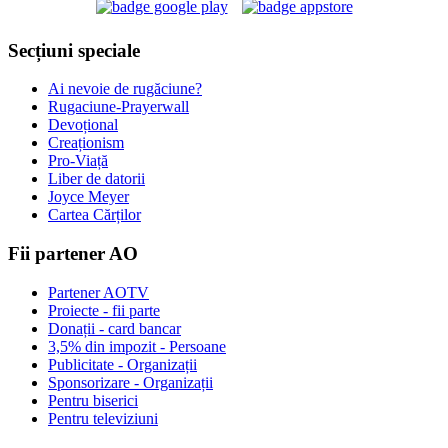
Secțiuni speciale
Ai nevoie de rugăciune?
Rugaciune-Prayerwall
Devoțional
Creaționism
Pro-Viață
Liber de datorii
Joyce Meyer
Cartea Cărților
Fii partener AO
Partener AOTV
Proiecte - fii parte
Donații - card bancar
3,5% din impozit - Persoane
Publicitate - Organizații
Sponsorizare - Organizații
Pentru biserici
Pentru televiziuni