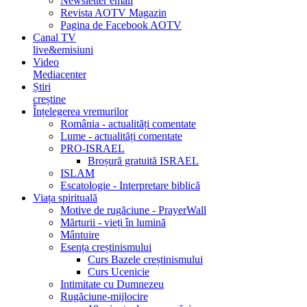
Newsletter email
Revista AOTV Magazin
Pagina de Facebook AOTV
Canal TV
live&emisiuni
Video
Mediacenter
Știri
creștine
Înțelegerea vremurilor
România - actualități comentate
Lume - actualități comentate
PRO-ISRAEL
Broșură gratuită ISRAEL
ISLAM
Escatologie - Interpretare biblică
Viața spirituală
Motive de rugăciune - PrayerWall
Mărturii - vieți în lumină
Mântuire
Esența creștinismului
Curs Bazele creștinismului
Curs Ucenicie
Intimitate cu Dumnezeu
Rugăciune-mijlocire