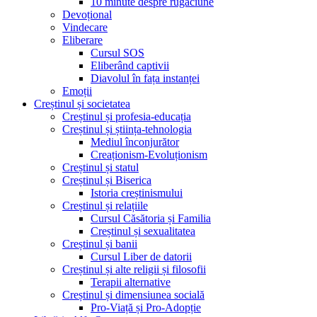
10 minute despre rugăciune
Devoțional
Vindecare
Eliberare
Cursul SOS
Eliberând captivii
Diavolul în fața instanței
Emoții
Creștinul și societatea
Creștinul și profesia-educația
Creștinul și știința-tehnologia
Mediul înconjurător
Creaționism-Evoluționism
Creștinul și statul
Creștinul și Biserica
Istoria creștinismului
Creștinul și relațiile
Cursul Căsătoria și Familia
Creștinul și sexualitatea
Creștinul și banii
Cursul Liber de datorii
Creștinul și alte religii și filosofii
Terapii alternative
Creștinul și dimensiunea socială
Pro-Viață și Pro-Adopție