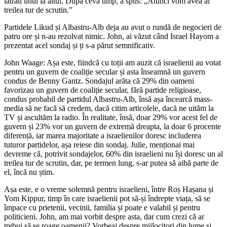
lătrau unul la altul. După ceva timp, a spus: „Atunci vom avea al
treilea tur de scrutin.”
Partidele Likud și Albastru-Alb deja au avut o rundă de negocieri de
patru ore și n-au rezolvat nimic. John, ai văzut când Israel Hayom a
prezentat acel sondaj și ți s-a părut semnificativ.
John Waage: Așa este, fiindcă cu toții am auzit că israelienii au votat
pentru un guvern de coaliție secular și asta înseamnă un guvern
condus de Benny Gantz. Sondajul arăta că 29% din oameni
favorizau un guvern de coaliție secular, fără partide religioase,
condus probabil de partidul Albastru-Alb, însă așa încearcă mass-
media să ne facă să credem, dacă citim articolele, dacă ne uităm la
TV și ascultăm la radio. În realitate, însă, doar 29% vor acest fel de
guvern și 23% vor un guvern de extremă dreapta, la doar 6 procente
diferență, iar marea majoritate a israelienilor doresc includerea
tuturor partidelor, așa reiese din sondaj. Julie, menționai mai
devreme că, potrivit sondajelor, 60% din israelieni nu își doresc un al
treilea tur de scrutin, dar, pe termen lung, s-ar putea să aibă parte de
el, încă nu știm.
Așa este, e o vreme solemnă pentru israelieni, între Roș Hașana și
Yom Kippur, timp în care israelienii pot să-și îndrepte viața, să se
împace cu prietenii, vecinii, familia și poate e valabil și pentru
politicieni. John, am mai vorbit despre asta, dar cum crezi că ar
trebui să se roage oamenii? Vorbeai despre mijlocitori din lume și