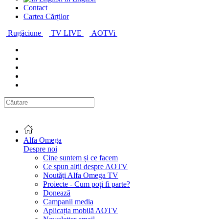
Contact
Cartea Cărților
Rugăciune
TV LIVE
AOTVi
Alfa Omega
Despre noi
Cine suntem și ce facem
Ce spun alții despre AOTV
Noutăți Alfa Omega TV
Proiecte - Cum poți fi parte?
Donează
Campanii media
Aplicația mobilă AOTV