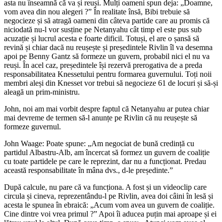
asta nu înseamnă că va și reuși. Mulți oameni spun deja: „Doamne,
vom avea din nou alegeri ?” În realitate însă, Bibi trebuie să
negocieze și să atragă oameni din câteva partide care au promis că
niciodată nu-l vor susține pe Netanyahu cât timp el este pus sub
acuzație și lucrul acesta e foarte dificil. Totuși, el are o șansă să
revină și chiar dacă nu reușește și președintele Rivlin îl va desemna
apoi pe Benny Gantz să formeze un guvern, probabil nici el nu va
reuși. În acel caz, președintele își rezervă prerogativa de a preda
responsabilitatea Knessetului pentru formarea guvernului. Toți noii
membri aleși din Knesset vor trebui să negocieze 61 de locuri și să-și
aleagă un prim-ministru.
John, noi am mai vorbit despre faptul că Netanyahu ar putea chiar
mai devreme de termen să-l anunțe pe Rivlin că nu reușește să
formeze guvernul.
John Waage: Poate spune: „Am negociat de bună credință cu
partidul Albastru-Alb, am încercat să formez un guvern de coaliție
cu toate partidele pe care le reprezint, dar nu a funcționat. Predau
această responsabilitate în mâna dvs., d-le președinte.”
După calcule, nu pare că va funcționa. A fost și un videoclip care
circula și cineva, reprezentându-l pe Rivlin, avea doi câini în lesă și
acesta le spunea în ebraică: „Acum vom avea un guvern de coaliție.
Cine dintre voi vrea primul ?” Apoi îi aducea puțin mai aproape și ei