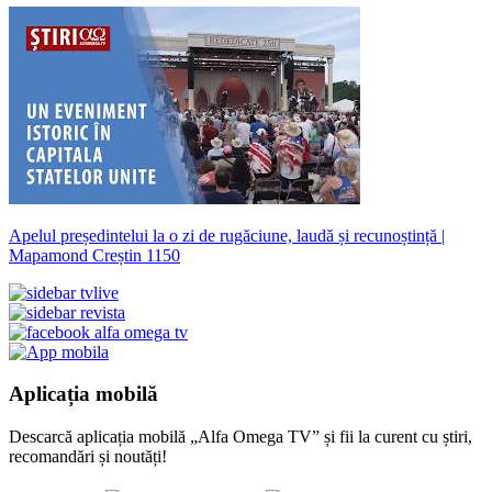
Apelul președintelui la o zi de rugăciune, laudă și recunoștință |
Mapamond Creștin 1150
Aplicația mobilă
Descarcă aplicația mobilă „Alfa Omega TV” și fii la curent cu știri,
recomandări și noutăți!