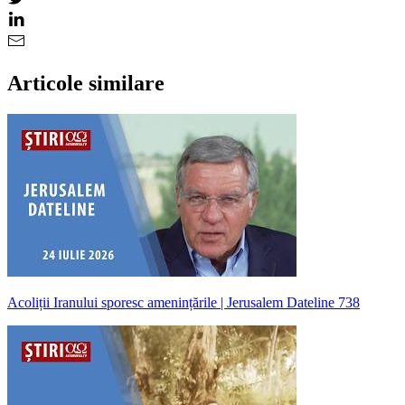
Articole similare
Acoliții Iranului sporesc amenințările | Jerusalem Dateline 738