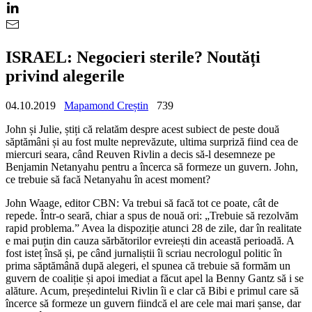
ISRAEL: Negocieri sterile? Noutăți
privind alegerile
04.10.2019
Mapamond Creștin
739
John și Julie, știți că relatăm despre acest subiect de peste două
săptămâni și au fost multe neprevăzute, ultima surpriză fiind cea de
miercuri seara, când Reuven Rivlin a decis să-l desemneze pe
Benjamin Netanyahu pentru a încerca să formeze un guvern. John,
ce trebuie să facă Netanyahu în acest moment?
John Waage, editor CBN: Va trebui să facă tot ce poate, cât de
repede. Într-o seară, chiar a spus de nouă ori: „Trebuie să rezolvăm
rapid problema.” Avea la dispoziție atunci 28 de zile, dar în realitate
e mai puțin din cauza sărbătorilor evreiești din această perioadă. A
fost isteț însă și, pe când jurnaliștii îi scriau necrologul politic în
prima săptămână după alegeri, el spunea că trebuie să formăm un
guvern de coaliție și apoi imediat a făcut apel la Benny Gantz să i se
alăture. Acum, președintelui Rivlin îi e clar că Bibi e primul care să
încerce să formeze un guvern fiindcă el are cele mai mari șanse, dar