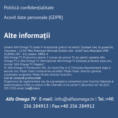
Politică confidențialitate
Acord date personale (GDPR)
Alte informații
Canalul Alfa Omega TV poate fi recepționat gratuit via satelit:
Eutelsat 16A, 16 grade Est,
Frecventa – 12.567 Mhz, Polarizare
Vertica
lă, Symbol rate - 16.667 ks/s, Modulație: DVB-
S2,8PSK, FEC - 3/5, Codare - MPEG-4
.
Alfa Omega TV Production deține 2 licențe de emisie TV pe satelit: canalele Alfa
Omega TV și Alfa Omega TV Internațional. Alfa Omega TV editeaza, la fiecare doua luni,
revista: "Alfa Omega TV Magazin".
SC Alfa Omega TV Production SRL, Str Aurel Pop nr. 8, Timisoara. Reprezentant legal și
asociat unic: Pețan Tudor. Conducerea societății: Pețan Tudor: director general,
coodonator programe; Pețan Mirela: director executiv;
Cod de conduită profesională
Organismul de reglementare sau de supraveghere competent este Consiliul National al
Audiovizualului (CNA), cu sediul in Bd. Libertatii nr.14, sector 5, Bucuresti, tel: 40 (0)21
305 5350, email:
cna@cna.ro
Alfa Omega TV
-
E-mail:
info@alfaomega.tv
|
Tel.:+40
256 284913
|
Fax:+40 256 284912