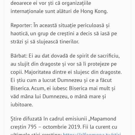
deoarece ei vor ști că organizațiile
internaționale sunt alături de Hong Kong.
Reporter: În această situație periculoasă și
haotică, un grup de creștini a decis să iasă pe
străzi și să slujească tinerilor.
Bărbat: Ei au dat dovadă de spirit de sacrificiu,
au slujit din dragoste și vor să îi protejeze pe
copii. Majoritatea dintre ei slujesc din dragoste.
Ei știu cum a lucrat Dumnezeu și ce a făcut
Biserica. Acum, ei iubesc Biserica mai mult și
văd mâna lui Dumnezeu, o mână mare și
iubitoare.
Știre difuzată în cadrul emisiunii „Mapamond
creștin 795 – octombrie 2019. Fii la curent cu
ultimele știri creștine:
https://alfaomega.tv/stiri