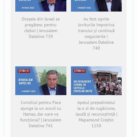
Orașele din Israel se
Au fost oprite
pregătesc pentru
loviturile împotriva
război | Jerusalem
Iranului și continuă
Dateline 739
negocierile |
Jerusalem Dateline
740
Consiliul pentru Pace
Apelul președintelui
ajunge la un acord cu
la o zi de rugăciune,
Hamas, dar oare va
laudă și recunoștință |
funcționa? | Jerusalem
Mapamond Creștin
Dateline 741
1150