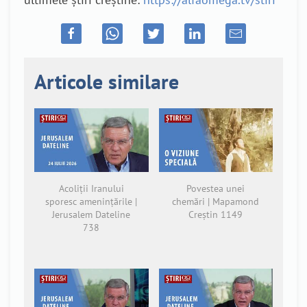
Articole similare
Acoliții Iranului
Povestea unei
sporesc amenințările |
chemări | Mapamond
Jerusalem Dateline
Creștin 1149
738