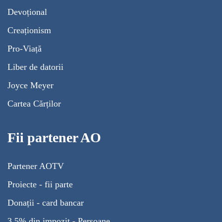
Devoțional
Creaționism
Pro-Viață
Liber de datorii
Joyce Meyer
Cartea Cărților
Fii partener AO
Partener AOTV
Proiecte - fii parte
Donații - card bancar
3,5% din impozit - Persoane