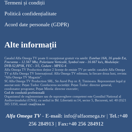
Termeni și condiții
Politică confidențialitate
Acord date personale (GDPR)
Alte informații
Canalul Alfa Omega TV poate fi recepționat gratuit via satelit:
Eutelsat 16A, 16 grade Est,
Frecventa – 12.567 Mhz, Polarizare
Vertica
lă, Symbol rate - 16.667 ks/s, Modulație:
DVB-S2,8PSK, FEC - 3/5, Codare - MPEG-4
.
Alfa Omega TV Production deține 2 licențe de emisie TV pe satelit: canalele Alfa Omega
TV și Alfa Omega TV Internațional. Alfa Omega TV editeaza, la fiecare doua luni, revista:
"Alfa Omega TV Magazin".
SC Alfa Omega TV Production SRL, Str Aurel Pop nr. 8, Timisoara. Reprezentant legal și
asociat unic: Pețan Tudor. Conducerea societății: Pețan Tudor: director general,
coodonator programe; Pețan Mirela: director executiv;
Cod de conduită profesională
Organismul de reglementare sau de supraveghere competent este Consiliul National al
Audiovizualului (CNA), cu sediul in Bd. Libertatii nr.14, sector 5, Bucuresti, tel: 40 (0)21
305 5350, email:
cna@cna.ro
Alfa Omega TV
-
E-mail:
info@alfaomega.tv
|
Tel.:+40
256 284913
|
Fax:+40 256 284912