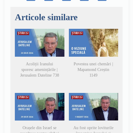
Articole similare
Acoliții Iranului
Povestea unei chemări |
sporesc amenințările |
Mapamond Creștin
Jerusalem Dateline 738
1149
Orașele din Israel se
Au fost oprite loviturile