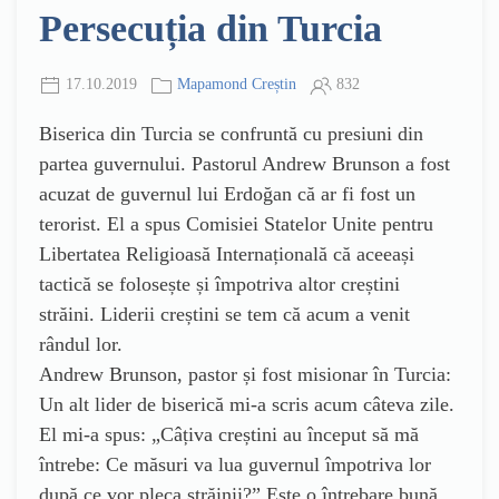
Persecuția din Turcia
17.10.2019
Mapamond Creștin
832
Biserica din Turcia se confruntă cu presiuni din
partea guvernului. Pastorul Andrew Brunson a fost
acuzat de guvernul lui Erdoğan că ar fi fost un
terorist. El a spus Comisiei Statelor Unite pentru
Libertatea Religioasă Internațională că aceeași
tactică se folosește și împotriva altor creștini
străini. Liderii creștini se tem că acum a venit
rândul lor.
Andrew Brunson, pastor și fost misionar în Turcia:
Un alt lider de biserică mi-a scris acum câteva zile.
El mi-a spus: „Câțiva creștini au început să mă
întrebe: Ce măsuri va lua guvernul împotriva lor
după ce vor pleca străinii?” Este o întrebare bună.