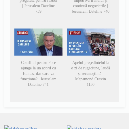
pregătesc pentru război
împotriva Iranului și
| Jerusalem Dateline
continuă negocierile |
739
Jerusalem Dateline 740
Consiliul pentru Pace
Apelul președintelui la
ajunge la un acord cu
o zi de rugăciune, laudă
Hamas, dar oare va
și recunoștință |
funcționa? | Jerusalem
Mapamond Creștin
Dateline 741
1150