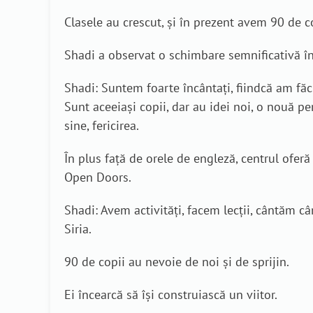
Clasele au crescut, și în prezent avem 90 de co
Shadi a observat o schimbare semnificativă în 
Shadi: Suntem foarte încântați, fiindcă am făc
Sunt aceeiași copii, dar au idei noi, o nouă pe
sine, fericirea.
În plus față de orele de engleză, centrul oferă 
Open Doors.
Shadi: Avem activități, facem lecții, cântăm câ
Siria.
90 de copii au nevoie de noi și de sprijin.
Ei încearcă să își construiască un viitor.