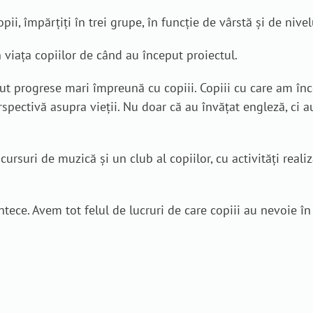
pii, împărțiți în trei grupe, în funcție de vârstă și de nive
viața copiilor de când au început proiectul.
ut progrese mari împreună cu copiii. Copiii cu care am înc
rspectivă asupra vieții. Nu doar că au învățat engleză, ci a
cursuri de muzică și un club al copiilor, cu activități reali
ntece. Avem tot felul de lucruri de care copiii au nevoie în