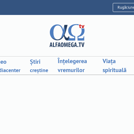
Rugăciun
Înțelegerea
Viața
deo
Știri
vremurilor
spirituală
iacenter
creștine