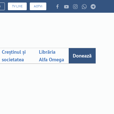
e
TV LIVE
AOTVi
Creștinul și
Librăria
Donează
societatea
Alfa Omega