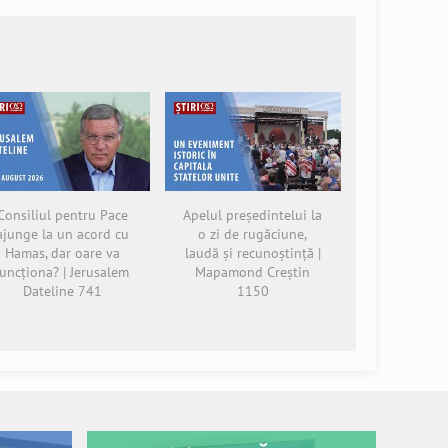
Consiliul pentru Pace
Apelul președintelui la
ajunge la un acord cu
o zi de rugăciune,
Hamas, dar oare va
laudă și recunoștință |
funcționa? | Jerusalem
Mapamond Creștin
Dateline 741
1150