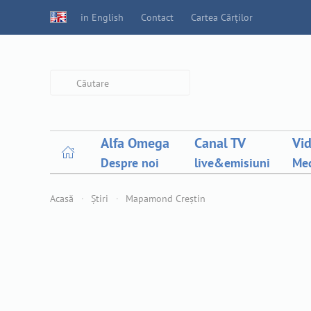
in English
Contact
Cartea Cărților
Type 2 or more characters for
results.
Alfa Omega
Canal TV
Vi
Despre noi
live&emisiuni
Med
Acasă
Știri
Mapamond Creștin