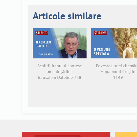
Articole similare
Acoliții Iranului sporesc
Povestea unei chemări
amenințările |
Mapamond Creștin
Jerusalem Dateline 738
1149