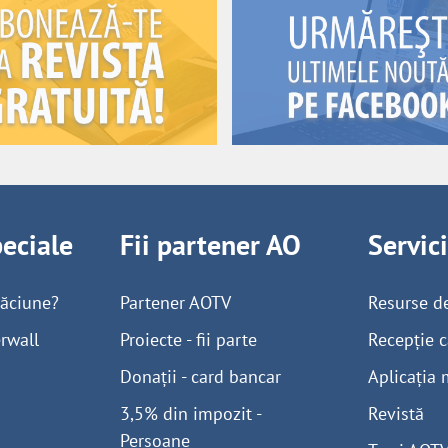
peciale
Fii partener AO
Servic
găciune?
Partener AOTV
Resurse d
rwall
Proiecte - fii parte
Recepție c
Donații - card bancar
Aplicația 
3,5% din impozit -
Revistă
Persoane