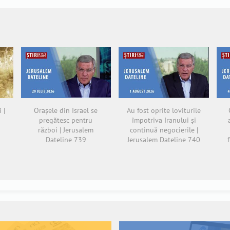
 |
Orașele din Israel se
Au fost oprite loviturile
pregătesc pentru
împotriva Iranului și
război | Jerusalem
continuă negocierile |
Dateline 739
Jerusalem Dateline 740