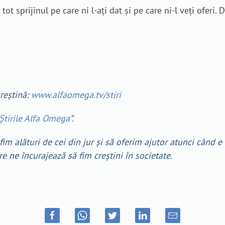
t sprijinul pe care ni l-ați dat și pe care ni-l veți oferi
creștină:
www.alfaomega.tv/stiri
Știrile Alfa Omega
”.
fim alături de cei din jur și să oferim ajutor atunci când e
 ne încurajează să fim creștini în societate.