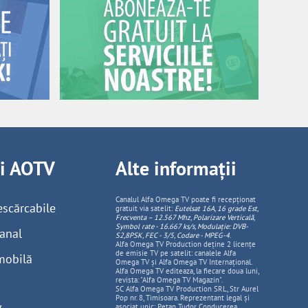
ii AOTV
Alte informații
Canalul Alfa Omega TV poate fi recepționat
escărcabile
gratuit via satelit:
Eutelsat 16A, 16 grade Est,
Frecventa – 12.567 Mhz, Polarizare
Vertica
lă,
Symbol rate - 16.667 ks/s, Modulație: DVB-
anal
S2,8PSK, FEC - 3/5, Codare - MPEG-4
.
Alfa Omega TV Production deține 2 licențe
de emisie TV pe satelit: canalele Alfa
mobilă
Omega TV și Alfa Omega TV Internațional.
Alfa Omega TV editeaza, la fiecare doua luni,
revista: "Alfa Omega TV Magazin".
SC Alfa Omega TV Production SRL, Str Aurel
Pop nr. 8, Timisoara. Reprezentant legal și
asociat unic: Pețan Tudor. Conducerea