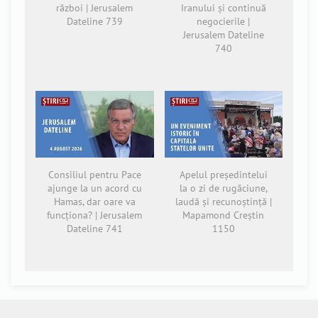
război | Jerusalem
Iranului și continuă
Dateline 739
negocierile |
Jerusalem Dateline
740
Consiliul pentru Pace
Apelul președintelui
ajunge la un acord cu
la o zi de rugăciune,
Hamas, dar oare va
laudă și recunoștință |
funcționa? | Jerusalem
Mapamond Creștin
Dateline 741
1150