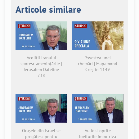
Articole similare
Acoliții Iranului
Povestea unei
sporesc amenințările |
chemări | Mapamond
Jerusalem Dateline
Creștin 1149
738
Orașele din Israel se
Au fost oprite
pregătesc pentru
loviturile împotriva