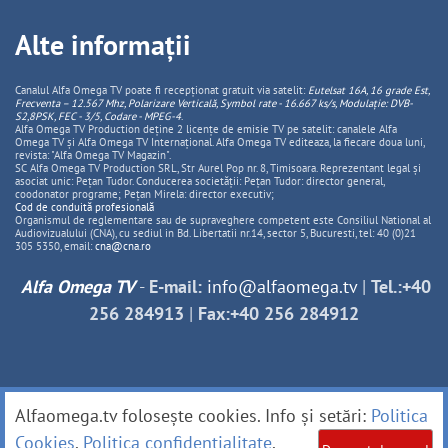
Alte informații
Canalul Alfa Omega TV poate fi recepționat gratuit via satelit:
Eutelsat 16A, 16 grade Est,
Frecventa – 12.567 Mhz, Polarizare
Vertica
lă, Symbol rate - 16.667 ks/s, Modulație: DVB-
S2,8PSK, FEC - 3/5, Codare - MPEG-4
.
Alfa Omega TV Production deține 2 licențe de emisie TV pe satelit: canalele Alfa
Omega TV și Alfa Omega TV Internațional. Alfa Omega TV editeaza, la fiecare doua luni,
revista: "Alfa Omega TV Magazin".
SC Alfa Omega TV Production SRL, Str Aurel Pop nr. 8, Timisoara. Reprezentant legal și
asociat unic: Pețan Tudor. Conducerea societății: Pețan Tudor: director general,
coodonator programe; Pețan Mirela: director executiv;
Cod de conduită profesională
Organismul de reglementare sau de supraveghere competent este Consiliul National al
Audiovizualului (CNA), cu sediul in Bd. Libertatii nr.14, sector 5, Bucuresti, tel: 40 (0)21
305 5350, email:
cna@cna.ro
Alfa Omega TV
-
E-mail:
info@alfaomega.tv
|
Tel.:+40
256 284913
|
Fax:+40 256 284912
Alfaomega.tv folosește cookies. Info și setări:
Politica
Cookies
.
Politica confidențialitate
.