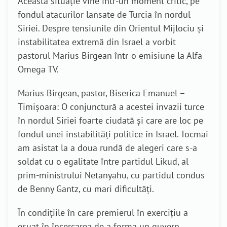
Această situație vine într-un moment critic, pe
fondul atacurilor lansate de Turcia în nordul
Siriei. Despre tensiunile din Orientul Mijlociu și
instabilitatea extremă din Israel a vorbit
pastorul Marius Birgean într-o emisiune la Alfa
Omega TV.
Marius Birgean, pastor, Biserica Emanuel –
Timișoara: O conjunctură a acestei invazii turce
în nordul Siriei foarte ciudată și care are loc pe
fondul unei instabilități politice în Israel. Tocmai
am asistat la a doua rundă de alegeri care s-a
soldat cu o egalitate între partidul Likud, al
prim-ministrului Netanyahu, cu partidul condus
de Benny Gantz, cu mari dificultăți.
În condițiile în care premierul în exercițiu a
eșuat în încercarea de a forma un guvern,