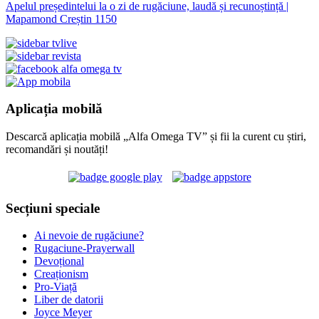
Apelul președintelui la o zi de rugăciune, laudă și recunoștință |
Mapamond Creștin 1150
Aplicația mobilă
Descarcă aplicația mobilă „Alfa Omega TV” și fii la curent cu știri,
recomandări și noutăți!
Secțiuni speciale
Ai nevoie de rugăciune?
Rugaciune-Prayerwall
Devoțional
Creaționism
Pro-Viață
Liber de datorii
Joyce Meyer