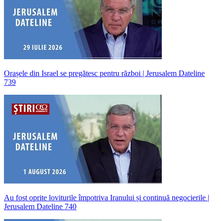
Orașele din Israel se pregătesc pentru război | Jerusalem Dateline
739
Au fost oprite loviturile împotriva Iranului și continuă negocierile |
Jerusalem Dateline 740