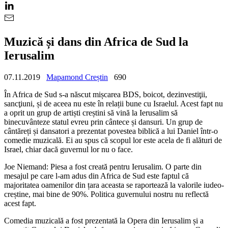
Muzică și dans din Africa de Sud la
Ierusalim
07.11.2019
Mapamond Creștin
690
În Africa de Sud s-a născut mișcarea BDS, boicot, dezinvestiţii,
sancţiuni, și de aceea nu este în relații bune cu Israelul. Acest fapt nu
a oprit un grup de artiști creștini să vină la Ierusalim să
binecuvânteze statul evreu prin cântece și dansuri. Un grup de
cântăreți și dansatori a prezentat povestea biblică a lui Daniel într-o
comedie muzicală. Ei au spus că scopul lor este acela de fi alături de
Israel, chiar dacă guvernul lor nu o face.
Joe Niemand: Piesa a fost creată pentru Ierusalim. O parte din
mesajul pe care l-am adus din Africa de Sud este faptul că
majoritatea oamenilor din țara aceasta se raportează la valorile iudeo-
creștine, mai bine de 90%. Politica guvernului nostru nu reflectă
acest fapt.
Comedia muzicală a fost prezentată la Opera din Ierusalim și a