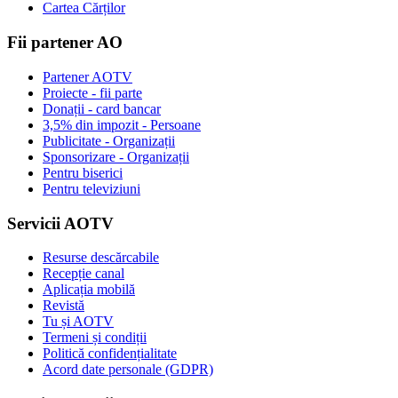
Cartea Cărților
Fii partener AO
Partener AOTV
Proiecte - fii parte
Donații - card bancar
3,5% din impozit - Persoane
Publicitate - Organizații
Sponsorizare - Organizații
Pentru biserici
Pentru televiziuni
Servicii AOTV
Resurse descărcabile
Recepție canal
Aplicația mobilă
Revistă
Tu și AOTV
Termeni și condiții
Politică confidențialitate
Acord date personale (GDPR)