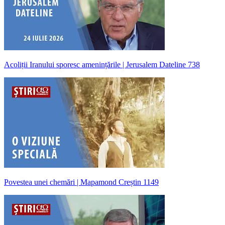
Acoliții Iranului sporesc amenințările | Jerusalem Dateline 738
Povestea unei chemări | Mapamond Creștin 1149