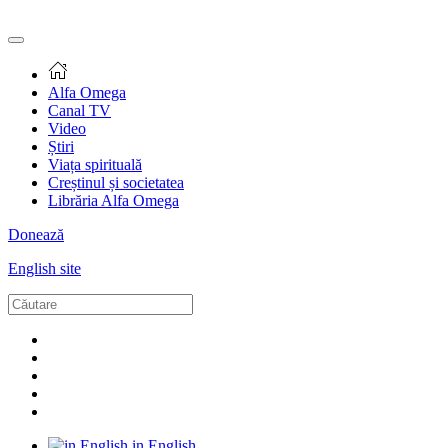
Alfa Omega
Canal TV
Video
Știri
Viața spirituală
Creștinul și societatea
Librăria Alfa Omega
Donează
English site
in English