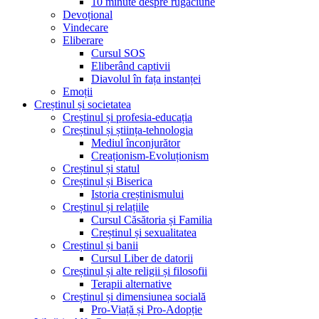
10 minute despre rugăciune
Devoțional
Vindecare
Eliberare
Cursul SOS
Eliberând captivii
Diavolul în fața instanței
Emoții
Creștinul și societatea
Creștinul și profesia-educația
Creștinul și știința-tehnologia
Mediul înconjurător
Creaționism-Evoluționism
Creștinul și statul
Creștinul și Biserica
Istoria creștinismului
Creștinul și relațiile
Cursul Căsătoria și Familia
Creștinul și sexualitatea
Creștinul și banii
Cursul Liber de datorii
Creștinul și alte religii și filosofii
Terapii alternative
Creștinul și dimensiunea socială
Pro-Viață și Pro-Adopție