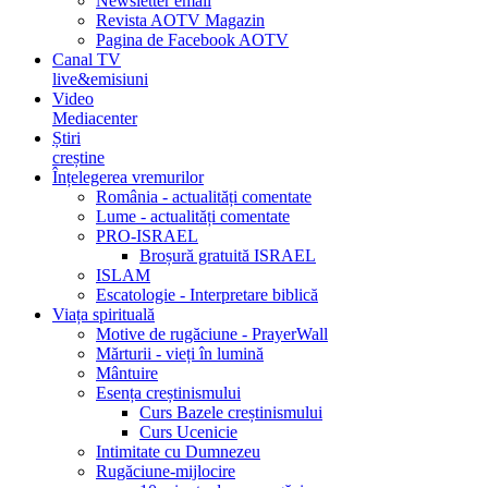
Newsletter email
Revista AOTV Magazin
Pagina de Facebook AOTV
Canal TV
live&emisiuni
Video
Mediacenter
Știri
creștine
Înțelegerea vremurilor
România - actualități comentate
Lume - actualități comentate
PRO-ISRAEL
Broșură gratuită ISRAEL
ISLAM
Escatologie - Interpretare biblică
Viața spirituală
Motive de rugăciune - PrayerWall
Mărturii - vieți în lumină
Mântuire
Esența creștinismului
Curs Bazele creștinismului
Curs Ucenicie
Intimitate cu Dumnezeu
Rugăciune-mijlocire