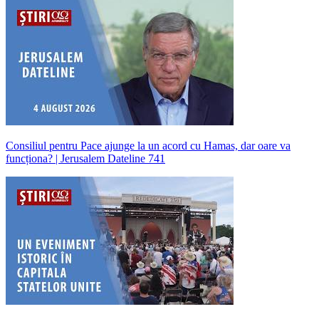
Consiliul pentru Pace ajunge la un acord cu Hamas, dar oare va
funcționa? | Jerusalem Dateline 741