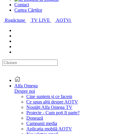
Contact
Cartea Cărților
Rugăciune
TV LIVE
AOTVi
Alfa Omega
Despre noi
Cine suntem și ce facem
Ce spun alții despre AOTV
Noutăți Alfa Omega TV
Proiecte - Cum poți fi parte?
Donează
Campanii media
Aplicația mobilă AOTV