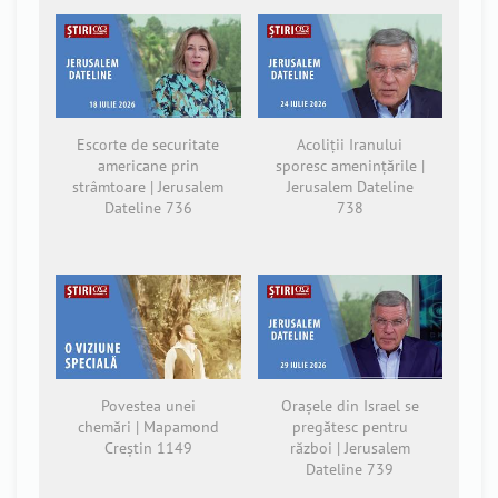
Escorte de securitate
Acoliții Iranului
americane prin
sporesc amenințările |
strâmtoare | Jerusalem
Jerusalem Dateline
Dateline 736
738
Povestea unei
Orașele din Israel se
chemări | Mapamond
pregătesc pentru
Creștin 1149
război | Jerusalem
Dateline 739