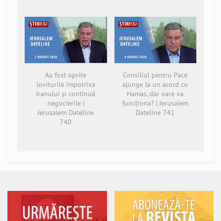
Au fost oprite
Consiliul pentru Pace
loviturile împotriva
ajunge la un acord cu
Iranului și continuă
Hamas, dar oare va
negocierile |
funcționa? | Jerusalem
Jerusalem Dateline
Dateline 741
740