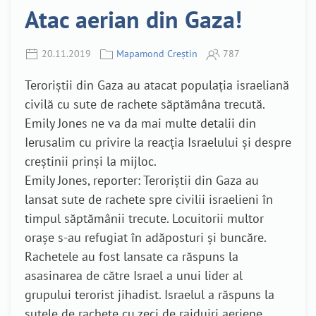
Atac aerian din Gaza!
20.11.2019
Mapamond Creștin
787
Teroriștii din Gaza au atacat populația israeliană
civilă cu sute de rachete săptămâna trecută.
Emily Jones ne va da mai multe detalii din
Ierusalim cu privire la reacția Israelului și despre
creștinii prinși la mijloc.
Emily Jones, reporter: Teroriștii din Gaza au
lansat sute de rachete spre civilii israelieni în
timpul săptămânii trecute. Locuitorii multor
orașe s-au refugiat în adăposturi și buncăre.
Rachetele au fost lansate ca răspuns la
asasinarea de către Israel a unui lider al
grupului terorist jihadist. Israelul a răspuns la
sutele de rachete cu zeci de raiduiri aeriene