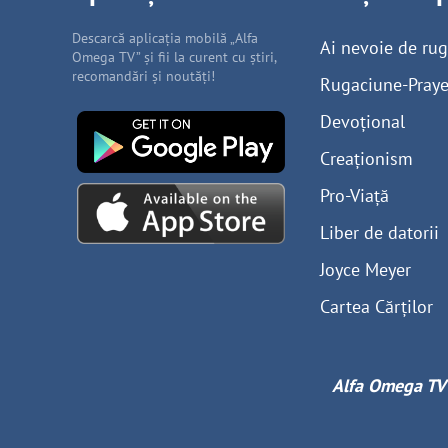
Descarcă aplicația mobilă „Alfa
Ai nevoie de ru
Omega TV” și fii la curent cu știri,
recomandări și noutăți!
Rugaciune-Praye
Devoțional
Creaționism
Pro-Viață
Liber de datorii
Joyce Meyer
Cartea Cărților
Alfa Omega TV