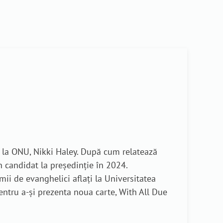
r la ONU, Nikki Haley. După cum relatează
n candidat la președinție în 2024.
 mii de evanghelici aflați la Universitatea
 pentru a-și prezenta noua carte, With All Due