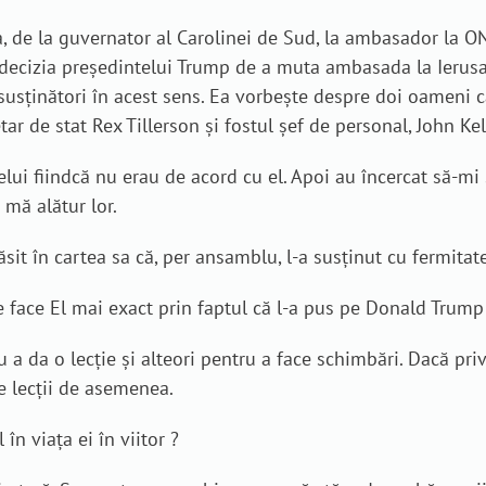
de la guvernator al Carolinei de Sud, la ambasador la ONU
m decizia președintelui Trump de a muta ambasada la Ierusal
susținători în acest sens. Ea vorbește despre doi oameni c
etar de stat Rex Tillerson și fostul șef de personal, John Kel
elui fiindcă nu erau de acord cu el. Apoi au încercat să-m
 mă alătur lor.
sit în cartea sa că, per ansamblu, l-a susținut cu fermitate 
 face El mai exact prin faptul că l-a pus pe Donald Trump
da o lecție și alteori pentru a face schimbări. Dacă priv
e lecții de asemenea.
n viața ei în viitor ?