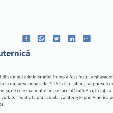
uternică
lui din timpul administrației Trump a fost fostul ambasado
juta la mutarea ambasadei SUA la Ierusalim și ar putea fi u
 și, de cele mai multe ori, se face plăcută. Aici, în fața a
at vorbitor politic la ora actuală. Călătorește prin America
ce.