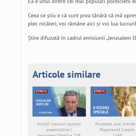
Ea e unul dintre cei mai populari politicieni 
Ceea ce știu e că sunt prea tânără să mă opresc
plec nicăieri, voi rămâne aici și voi lua lucrur
Știre difuzată în cadrul emisiunii „Jerusalem D
Articole similare
Acoliții Iranului sporesc
Povestea unei chemări
amenințările |
Mapamond Creștin
Jerusalem Dateline 738
1149