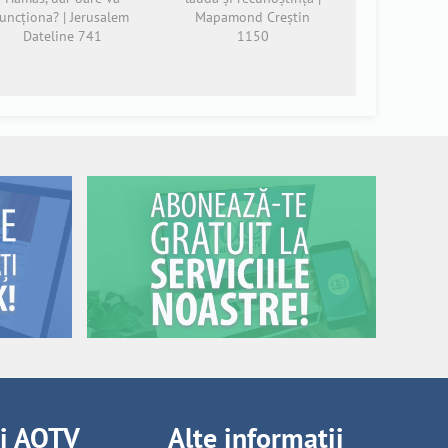
funcționa? | Jerusalem
Mapamond Creștin
Dateline 741
1150
ii AOTV
Alte informații