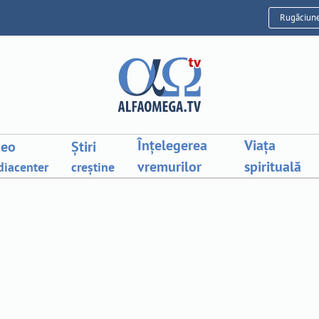
Rugăciun
Înțelegerea
Viața
deo
Știri
vremurilor
spirituală
iacenter
creștine