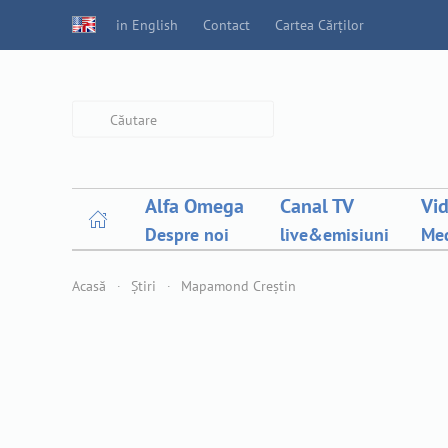
in English
Contact
Cartea Cărților
Type 2 or more characters for
results.
Alfa Omega
Canal TV
Vi
Despre noi
live&emisiuni
Med
Acasă
Știri
Mapamond Creștin