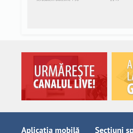
Aplicația mobilă
Secțiuni s