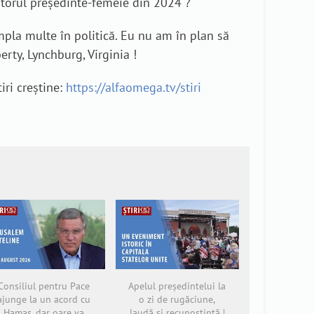
iitorul președinte-femeie din 2024 ?
âmpla multe în politică. Eu nu am în plan să
erty, Lynchburg, Virginia !
iri creștine:
https://alfaomega.tv/stiri
Consiliul pentru Pace
Apelul președintelui la
ajunge la un acord cu
o zi de rugăciune,
Hamas, dar oare va
laudă și recunoștință |