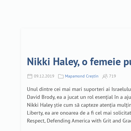
Nikki Haley, o femeie p
09.12.2019
Mapamond Creștin
719
Unul dintre cei mai mari suporteri ai Israelu
David Brody, ea a jucat un rol esențial în a a
Nikki Haley știe cum să capteze atenția mulțimii
Liberty, ea are onoarea de a fi cel mai solicit
Respect, Defending America with Grit and Gra