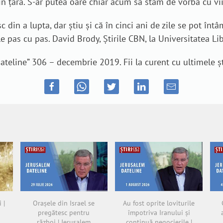
din țară. S-ar putea oare chiar acum să stăm de vorbă cu v
 din a lupta, dar știu și că în cinci ani de zile se pot înt
ile pas cu pas. David Brody, Știrile CBN, la Universitatea Lib
ateline” 306 – decembrie 2019. Fii la curent cu ultimele șt
 |
Orașele din Israel se
Au fost oprite loviturile
pregătesc pentru
împotriva Iranului și
război | Jerusalem
continuă negocierile |