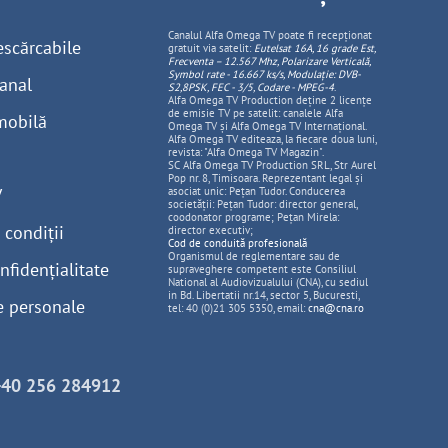
Canalul Alfa Omega TV poate fi recepționat
escărcabile
gratuit via satelit:
Eutelsat 16A, 16 grade Est,
Frecventa – 12.567 Mhz, Polarizare
Vertica
lă,
Symbol rate - 16.667 ks/s, Modulație: DVB-
anal
S2,8PSK, FEC - 3/5, Codare - MPEG-4
.
Alfa Omega TV Production deține 2 licențe
de emisie TV pe satelit: canalele Alfa
mobilă
Omega TV și Alfa Omega TV Internațional.
Alfa Omega TV editeaza, la fiecare doua luni,
revista: "Alfa Omega TV Magazin".
SC Alfa Omega TV Production SRL, Str Aurel
Pop nr. 8, Timisoara. Reprezentant legal și
V
asociat unic: Pețan Tudor. Conducerea
societății: Pețan Tudor: director general,
coodonator programe; Pețan Mirela:
 condiții
director executiv;
Cod de conduită profesională
Organismul de reglementare sau de
nfidențialitate
supraveghere competent este Consiliul
National al Audiovizualului (CNA), cu sediul
in Bd. Libertatii nr.14, sector 5, Bucuresti,
e personale
tel: 40 (0)21 305 5350, email:
cna@cna.ro
+40 256 284912