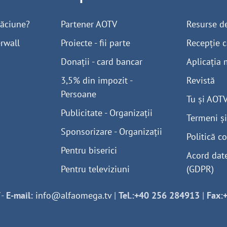
găciune?
Partener AOTV
Resurse d
rwall
Proiecte - fii parte
Recepție c
Donații - card bancar
Aplicația 
3,5% din impozit -
Revistă
Persoane
Tu și AOT
Publicitate - Organizații
Termeni și
Sponsorizare - Organizații
Politică co
Pentru biserici
Acord dat
Pentru televiziuni
(GDPR)
-
E-mail:
info@alfaomega.tv
|
Tel.:+40 256 284913
|
Fax: