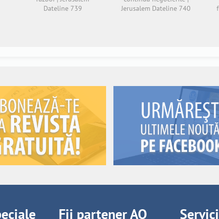
Dateline 739
Jerusalem Dateline 740
peciale
Fii partener AO
Servic