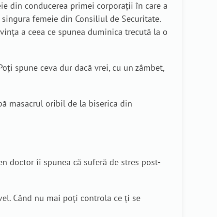
eie din conducerea primei corporații în care a
 singura femeie din Consiliul de Securitate.
ivința a ceea ce spunea duminica trecută la o
Poți spune ceva dur dacă vrei, cu un zâmbet,
pă masacrul oribil de la biserica din
ten doctor îi spunea că suferă de stres post-
el. Când nu mai poți controla ce ți se