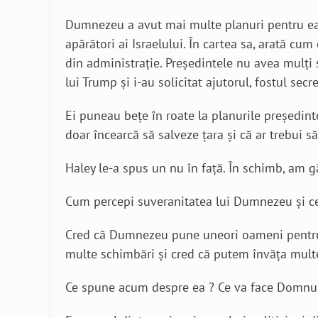
Dumnezeu a avut mai multe planuri pentru ea, 
apărători ai Israelului. În cartea sa, arată cu
din administrație. Președintele nu avea mulți 
lui Trump și i-au solicitat ajutorul, fostul secr
Ei puneau bețe în roate la planurile președint
doar încearcă să salveze țara și că ar trebui să
Haley le-a spus un nu în față. În schimb, am gă
Cum percepi suveranitatea lui Dumnezeu și ce
Cred că Dumnezeu pune uneori oameni pentru a 
multe schimbări și cred că putem învăța mult
Ce spune acum despre ea ? Ce va face Domnul î