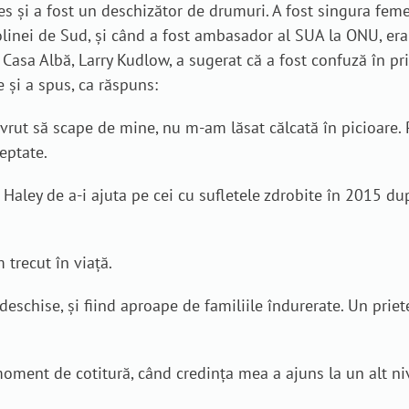
ces și a fost un deschizător de drumuri. A fost singura fem
olinei de Sud, și când a fost ambasador al SUA la ONU, era
Casa Albă, Larry Kudlow, a sugerat că a fost confuză în pr
e și a spus, ca răspuns:
vrut să scape de mine, nu m-am lăsat călcată în picioare. 
reptate.
 Haley de a-i ajuta pe cei cu sufletele zdrobite în 2015 du
 trecut în viață.
deschise, și fiind aproape de familiile îndurerate. Un prie
moment de cotitură, când credința mea a ajuns la un alt niv