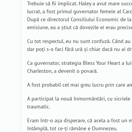
Trebuie să fii implicat. Haley a avut mare suc
lucrat, a fost primul guvernator femeie al Car
După ce directorul Consiliului Economic de la 
emisiune, ea a știut că dovezile ei erau precis
Cu tot respectul, eu nu sunt confuză. Când au 
dar poți s-o faci fără ură și chiar dacă nu ai d
Ca guvernator, strategia Bless Your Heart a lui
Charleston, a devenit o povară.
A fost probabil cel mai greu lucru prin care am
A participat la nouă înmormântări, cu sicriele 
traumatic.
Eram într-o așa disperare, că acela a fost un 
întâmplă, tot ce-ți rămâne e Dumnezeu.