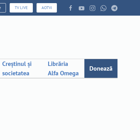
e
TV LIVE
AOTVi
Creștinul și
Librăria
Donează
societatea
Alfa Omega