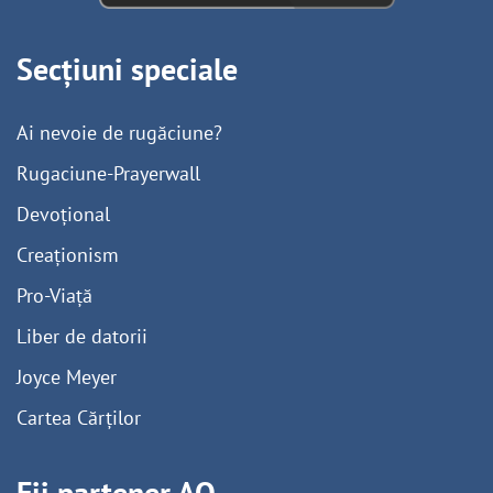
Secțiuni speciale
Ai nevoie de rugăciune?
Rugaciune-Prayerwall
Devoțional
Creaționism
Pro-Viață
Liber de datorii
Joyce Meyer
Cartea Cărților
Fii partener AO