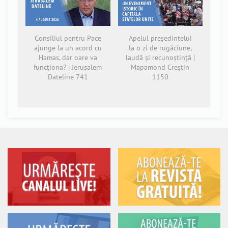
Consiliul pentru Pace
Apelul președintelui
ajunge la un acord cu
la o zi de rugăciune,
Hamas, dar oare va
laudă și recunoștință |
funcționa? | Jerusalem
Mapamond Creștin
Dateline 741
1150