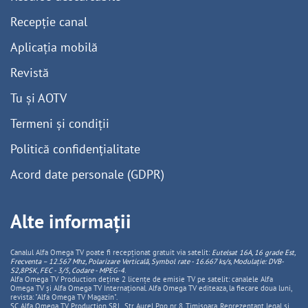
Recepție canal
Aplicația mobilă
Revistă
Tu și AOTV
Termeni și condiții
Politică confidențialitate
Acord date personale (GDPR)
Alte informații
Canalul Alfa Omega TV poate fi recepționat gratuit via satelit:
Eutelsat 16A, 16 grade Est,
Frecventa – 12.567 Mhz, Polarizare
Vertica
lă, Symbol rate - 16.667 ks/s, Modulație: DVB-
S2,8PSK, FEC - 3/5, Codare - MPEG-4
.
Alfa Omega TV Production deține 2 licențe de emisie TV pe satelit: canalele Alfa
Omega TV și Alfa Omega TV Internațional. Alfa Omega TV editeaza, la fiecare doua luni,
revista: "Alfa Omega TV Magazin".
SC Alfa Omega TV Production SRL, Str Aurel Pop nr. 8, Timisoara. Reprezentant legal și