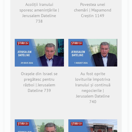
Acoliții Iranului
Povestea unei
sporesc amenințările |
chemări | Mapamond
Jerusalem Dateline
Creștin 1149
738
Orașele din Israel se
Au fost oprite
pregătesc pentru
loviturile împotriva
război | Jerusalem
Iranului și continuă
Dateline 739
negocierile |
Jerusalem Dateline
740