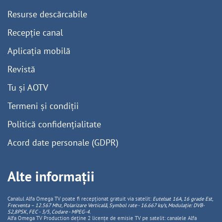
Resurse descărcabile
Recepție canal
Aplicația mobilă
Revistă
Tu și AOTV
Termeni și condiții
Politică confidențialitate
Acord date personale (GDPR)
Alte informații
Canalul Alfa Omega TV poate fi recepționat gratuit via satelit:
Eutelsat 16A, 16 grade Est,
Frecventa – 12.567 Mhz, Polarizare
Vertica
lă, Symbol rate - 16.667 ks/s, Modulație: DVB-
S2,8PSK, FEC - 3/5, Codare - MPEG-4
.
Alfa Omega TV Production deține 2 licențe de emisie TV pe satelit: canalele Alfa