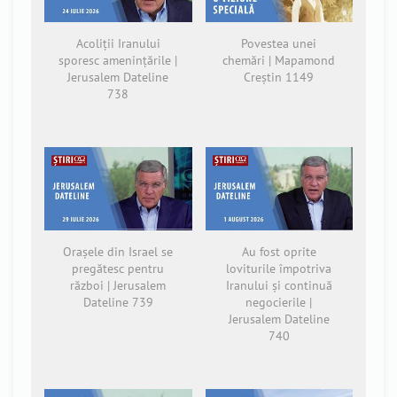
Acoliții Iranului
Povestea unei
sporesc amenințările |
chemări | Mapamond
Jerusalem Dateline
Creștin 1149
738
Orașele din Israel se
Au fost oprite
pregătesc pentru
loviturile împotriva
război | Jerusalem
Iranului și continuă
Dateline 739
negocierile |
Jerusalem Dateline
740