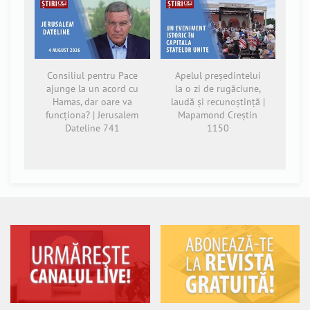
Consiliul pentru Pace
Apelul președintelui
ajunge la un acord cu
la o zi de rugăciune,
Hamas, dar oare va
laudă și recunoștință |
funcționa? | Jerusalem
Mapamond Creștin
Dateline 741
1150