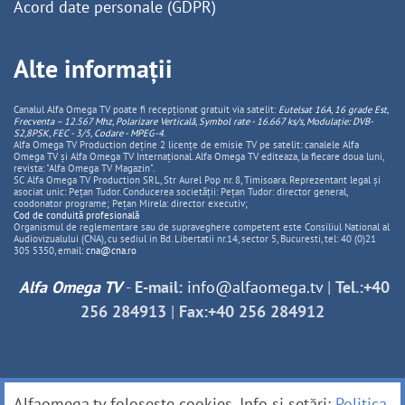
Acord date personale (GDPR)
Alte informații
Canalul Alfa Omega TV poate fi recepționat gratuit via satelit:
Eutelsat 16A, 16 grade Est,
Frecventa – 12.567 Mhz, Polarizare
Vertica
lă, Symbol rate - 16.667 ks/s, Modulație: DVB-
S2,8PSK, FEC - 3/5, Codare - MPEG-4
.
Alfa Omega TV Production deține 2 licențe de emisie TV pe satelit: canalele Alfa
Omega TV și Alfa Omega TV Internațional. Alfa Omega TV editeaza, la fiecare doua luni,
revista: "Alfa Omega TV Magazin".
SC Alfa Omega TV Production SRL, Str Aurel Pop nr. 8, Timisoara. Reprezentant legal și
asociat unic: Pețan Tudor. Conducerea societății: Pețan Tudor: director general,
coodonator programe; Pețan Mirela: director executiv;
Cod de conduită profesională
Organismul de reglementare sau de supraveghere competent este Consiliul National al
Audiovizualului (CNA), cu sediul in Bd. Libertatii nr.14, sector 5, Bucuresti, tel: 40 (0)21
305 5350, email:
cna@cna.ro
Alfa Omega TV
-
E-mail:
info@alfaomega.tv
|
Tel.:+40
256 284913
|
Fax:+40 256 284912
Alfaomega.tv folosește cookies. Info și setări:
Politica