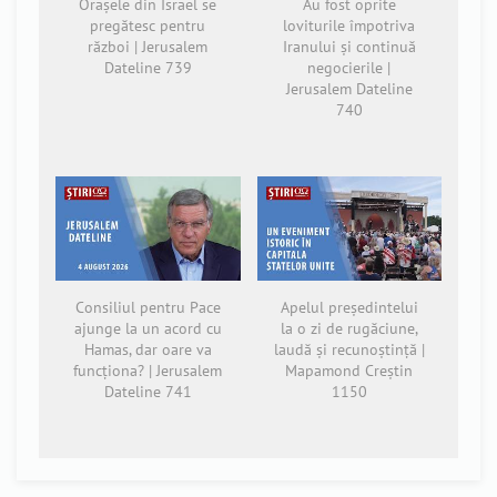
Orașele din Israel se
Au fost oprite
pregătesc pentru
loviturile împotriva
război | Jerusalem
Iranului și continuă
Dateline 739
negocierile |
Jerusalem Dateline
740
Consiliul pentru Pace
Apelul președintelui
ajunge la un acord cu
la o zi de rugăciune,
Hamas, dar oare va
laudă și recunoștință |
funcționa? | Jerusalem
Mapamond Creștin
Dateline 741
1150