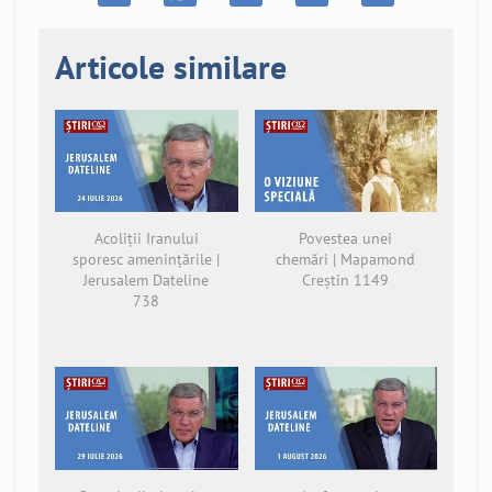
Articole similare
Acoliții Iranului
Povestea unei
sporesc amenințările |
chemări | Mapamond
Jerusalem Dateline
Creștin 1149
738