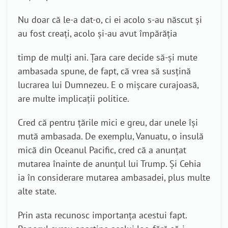
Nu doar că le-a dat-o, ci ei acolo s-au născut și
au fost creați, acolo și-au avut împărăția
timp de mulți ani. Țara care decide să-și mute
ambasada spune, de fapt, că vrea să susțină
lucrarea lui Dumnezeu. E o mișcare curajoasă,
are multe implicații politice.
Cred că pentru țările mici e greu, dar unele își
mută ambasada. De exemplu, Vanuatu, o insulă
mică din Oceanul Pacific, cred că a anunțat
mutarea înainte de anunțul lui Trump. Și Cehia
ia în considerare mutarea ambasadei, plus multe
alte state.
Prin asta recunosc importanța acestui fapt.