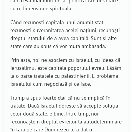
că e ceva mai mult decât politică. Are de-a face
cu o dimensiune spirituală.
Când recunoști capitala unui anumit stat,
recunoști suveranitatea acelei națiuni, recunoști
dreptul statului de a avea capitală. Sunt și alte
state care au spus că vor muta ambasada.
Prin asta, noi ne asociem cu Israelul, cu ideea că
Ierusalimul este capitala poporului evreu. Lăsăm
la o parte tratatele cu palestinienii. E problema
Israelului cum negociază și ce face.
Trump a spus foarte clar că nu se implică în
tratate. Dacă Israelul dorește să accepte soluția
celor două state, e bine. Între timp, noi
recunoaștem dreptul evreilor la autodeterminare
în țara pe care Dumnezeu le-a dat-o.