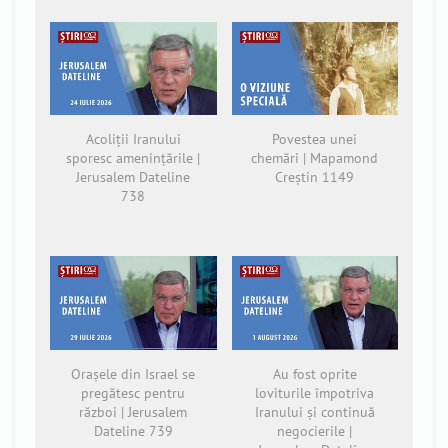
Acoliții Iranului
Povestea unei
sporesc amenințările |
chemări | Mapamond
Jerusalem Dateline
Creștin 1149
738
Orașele din Israel se
Au fost oprite
pregătesc pentru
loviturile împotriva
război | Jerusalem
Iranului și continuă
Dateline 739
negocierile |