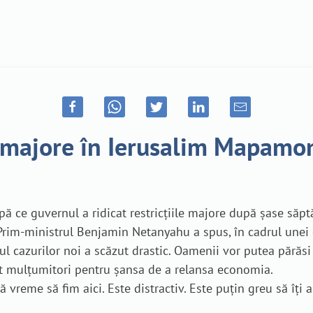
le majore în Ierusalim Mapamo
pă ce guvernul a ridicat restricțiile majore după șase săpt
 Prim-ministrul Benjamin Netanyahu a spus, în cadrul unei c
cazurilor noi a scăzut drastic. Oamenii vor putea părăsi ca
sunt mulțumitori pentru șansa de a relansa economia.
 vreme să fim aici. Este distractiv. Este puțin greu să îți 