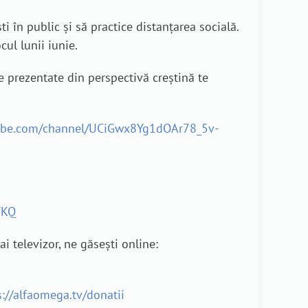
i în public și să practice distanțarea socială.
ul lunii iunie.
e prezentate din perspectivă creștină te
ube.com/channel/UCiGwx8Yg1dOAr78_5v-
TKQ
i televizor, ne găsești online:
s://alfaomega.tv/donatii