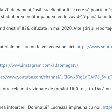
a 20 de oameni, însă israelienilor li se cere să poarte mășt
 stadiul premergător pandemiei de Covid-19 până la mijloc
creștin” 826, difuzată în mai 2020. Alte știri și reportaj
eriale pe care nu le vei vedea pe aici:
https://www.yout
ttps://www.instagram.com/alfaomegatv/
ps://www.youtube.com/channel/UCiGwx8Yg1dOAr78_5v-z
dintre cele mai vizionate de români. Uită-te și tu. Dacă nu a
estirea întoarcerii Domnului? Lucrează împreună cu noi:
http