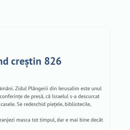
nd creștin 826
ămâni. Zidul Plângerii din Ierusalim este unul
onferințe de presă, că Israelul s-a descurcat
sele. Se redeschid piețele, bibliotecile,
aranjezi masca tot timpul, dar e mai bine decât