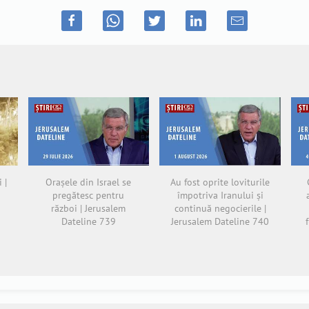
 |
Orașele din Israel se
Au fost oprite loviturile
pregătesc pentru
împotriva Iranului și
război | Jerusalem
continuă negocierile |
Dateline 739
Jerusalem Dateline 740