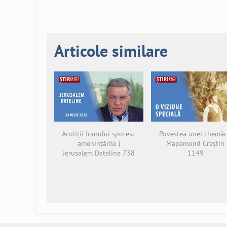
Articole similare
Acoliții Iranului sporesc
Povestea unei chemări
amenințările |
Mapamond Creștin
Jerusalem Dateline 738
1149