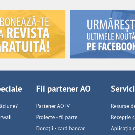
peciale
Fii partener AO
Servic
găciune?
Partener AOTV
Resurse d
rwall
Proiecte - fii parte
Recepție c
Donații - card bancar
Aplicația 