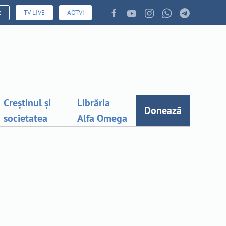
e
TV LIVE
AOTVi
Creștinul și
Librăria
Donează
societatea
Alfa Omega