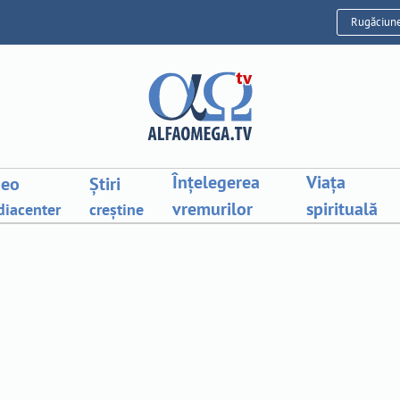
Rugăciun
Înțelegerea
Viața
deo
Știri
vremurilor
spirituală
iacenter
creștine