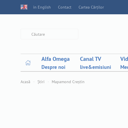
in English
Contact
Cartea Cărților
Type 2 or more characters for
results.
Alfa Omega
Canal TV
Vi
Despre noi
live&emisiuni
Med
Acasă
Știri
Mapamond Creștin