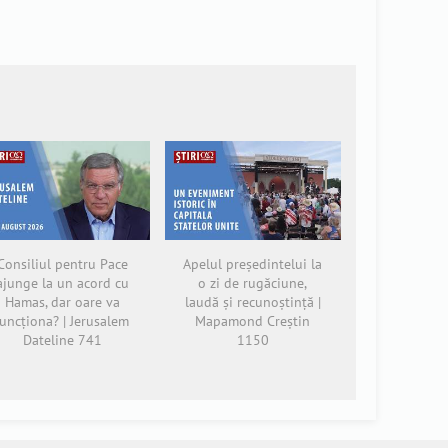
Consiliul pentru Pace
Apelul președintelui la
ajunge la un acord cu
o zi de rugăciune,
Hamas, dar oare va
laudă și recunoștință |
funcționa? | Jerusalem
Mapamond Creștin
Dateline 741
1150