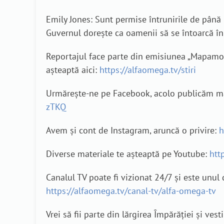
Emily Jones: Sunt permise întrunirile de până l
Guvernul dorește ca oamenii să se întoarcă în
Reportajul face parte din emisiunea „Mapamond 
așteaptă aici:
https://alfaomega.tv/stiri
Urmărește-ne pe Facebook, acolo publicăm mat
zTKQ
Avem și cont de Instagram, aruncă o privire:
h
Diverse materiale te așteaptă pe Youtube:
htt
Canalul TV poate fi vizionat 24/7 și este unul 
https://alfaomega.tv/canal-tv/alfa-omega-tv
Vrei să fii parte din lărgirea Împărăției și v