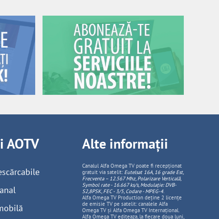
ii AOTV
Alte informații
Canalul Alfa Omega TV poate fi recepționat
escărcabile
gratuit via satelit:
Eutelsat 16A, 16 grade Est,
Frecventa – 12.567 Mhz, Polarizare
Vertica
lă,
Symbol rate - 16.667 ks/s, Modulație: DVB-
anal
S2,8PSK, FEC - 3/5, Codare - MPEG-4
.
Alfa Omega TV Production deține 2 licențe
de emisie TV pe satelit: canalele Alfa
mobilă
Omega TV și Alfa Omega TV Internațional.
Alfa Omega TV editeaza, la fiecare doua luni,