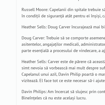
Russell Moore: Capelanii din spitale trebuie să 
în condiții de siguranță atât pentru ei înșiși, c
Heather Sells: Doug Carver încurajează mai bi
Doug Carver: Trebuie să se comporte asemenea 
asitentelor, angajaților medicali, administrat
parte esențială a procesului de vindecare, a aju
Heather Sells: Carver este de părere că aceast
simt nevoia să vorbească mai mult despre sufe
Capelanul unui azil, Davin Philip poartă o mas
vizitează. El face tot ce este necesar să-i aju
Davin Philips: Am încercat să slujesc prin conta
Bineînțeles că nu este același lucru.