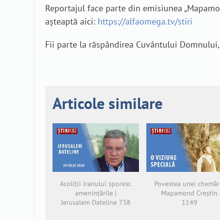
Reportajul face parte din emisiunea „Mapamond 
așteaptă aici:
https://alfaomega.tv/stiri
Fii parte la răspândirea Cuvântului Domnului, l
Articole similare
Acoliții Iranului sporesc
Povestea unei chemări
amenințările |
Mapamond Creștin
Jerusalem Dateline 738
1149