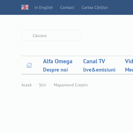
in English
Contact
Cartea Cărților
Type 2 or more characters for
results.
Alfa Omega
Canal TV
Vi
Despre noi
live&emisiuni
Med
Acasă
Știri
Mapamond Creștin