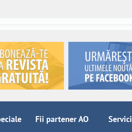
peciale
Fii partener AO
Servic