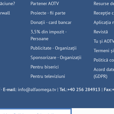
găciune?
Partener AOTV
Resurse d
rwall
Proiecte - fii parte
Recepție c
Donații - card bancar
Aplicația 
3,5% din impozit -
Revistă
Persoane
Tu și AOT
Publicitate - Organizații
Termeni și
Sponsorizare - Organizații
Politică co
Pentru biserici
Acord dat
Pentru televiziuni
(GDPR)
-
E-mail:
info@alfaomega.tv
|
Tel.:+40 256 284913
|
Fax: