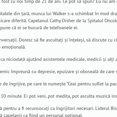
 fost cu noi timp de 21 de ani. Ce pot să spun? Eu nu am c
talele din țară, munca lui Walker s-a schimbat în mod dram
nicare diferită. Capelanul Cathy Disher de la Spitalul Oncol
spune că ei se bucură de telefoanele ei.
versații. Doresc să fie ascultați și înțeleși, să discute cu 
e emoțională.
a niciodată ajutând asistentele medicale, medicii și alți an
demic împreună cu depresie, epuizare și oboseală de care 
 de îngrijire, pe care le numește ”Ceai pentru suflet la pach
 10 minute. Ei pot veni, pot medita, pot asculta muzică i
ă pentru a fi recunsocuți ca îngrijitori necesari. Liderul Bi
ă capelanii ca fiind un personal opțional.