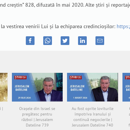
creștin” 828, difuzată în mai 2020. Alte știri și reportaj
a vestirea venirii Lui și la echiparea credincioșilor:
https
 |
Orașele din Israel se
Au fost oprite loviturile
pregătesc pentru
împotriva Iranului și
război | Jerusalem
continuă negocierile |
Dateline 739
Jerusalem Dateline 740