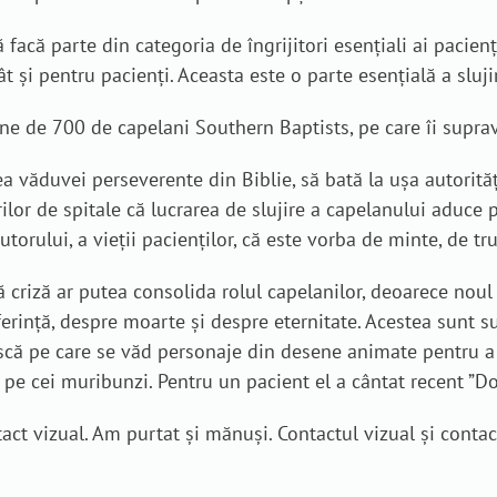
facă parte din categoria de îngrijitori esențiali ai pacienț
ât și pentru pacienți. Aceasta este o parte esențială a slujiri
ne de 700 de capelani Southern Baptists, pe care îi supra
văduvei perseverente din Biblie, să bată la ușa autorităț
orilor de spitale că lucrarea de slujire a capelanului aduc
torului, a vieții pacienților, că este vorba de minte, de tru
ă criză ar putea consolida rolul capelanilor, deoarece noul
rință, despre moarte și despre eternitate. Acestea sunt su
că pe care se văd personaje din desene animate pentru a a
te pe cei muribunzi. Pentru un pacient el a cântat recent ”
ct vizual. Am purtat și mănuși. Contactul vizual și contactu