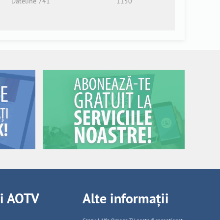
Dateline 741
1150
ii AOTV
Alte informații