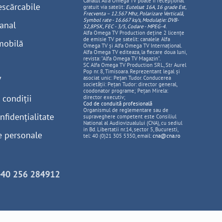
Canalul Alfa Omega TV poate fi recepționat
escărcabile
gratuit via satelit:
Eutelsat 16A, 16 grade Est,
Frecventa – 12.567 Mhz, Polarizare
Vertica
lă,
Symbol rate - 16.667 ks/s, Modulație: DVB-
anal
S2,8PSK, FEC - 3/5, Codare - MPEG-4
.
Alfa Omega TV Production deține 2 licențe
de emisie TV pe satelit: canalele Alfa
mobilă
Omega TV și Alfa Omega TV Internațional.
Alfa Omega TV editeaza, la fiecare doua luni,
revista: "Alfa Omega TV Magazin".
SC Alfa Omega TV Production SRL, Str Aurel
Pop nr. 8, Timisoara. Reprezentant legal și
V
asociat unic: Pețan Tudor. Conducerea
societății: Pețan Tudor: director general,
coodonator programe; Pețan Mirela:
 condiții
director executiv;
Cod de conduită profesională
Organismul de reglementare sau de
nfidențialitate
supraveghere competent este Consiliul
National al Audiovizualului (CNA), cu sediul
in Bd. Libertatii nr.14, sector 5, Bucuresti,
e personale
tel: 40 (0)21 305 5350, email:
cna@cna.ro
+40 256 284912