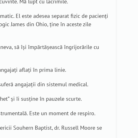
uvinte. Mă lupt cu lacrimile.
atic. El este adesea separat fizic de pacienți
ogic James din Ohio, ține în aceste zile
cineva, să își împărtășească îngrijorările cu
gajați aflați în prima linie.
suferă angajații din sistemul medical.
et” și îi susține în pauzele scurte.
nstrumentală. Este un moment de respiro.
sericii Souhern Baptist, dr. Russell Moore se