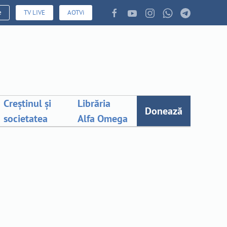
e
TV LIVE
AOTVi
Creștinul și
Librăria
Donează
societatea
Alfa Omega