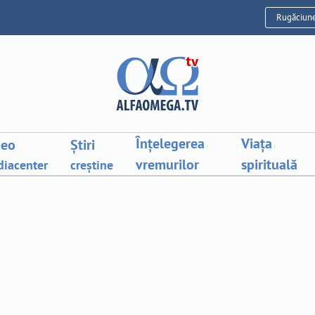
Rugăciun
Înțelegerea
Viața
deo
Știri
vremurilor
spirituală
iacenter
creștine