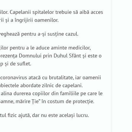
ilor. Capelanii spitalelor trebuie să aibă acces
i și a îngrijirii oamenilor.
veghează pentru a-și susține cazul.
ilor pentru a le aduce aminte medicilor,
e prezența Domnului prin Duhul Sfânt și este o
p și de suflet.
 coronavirus atacă cu brutalitate, iar oamenii
biectele abordate zilnic de capelani.
lina durerea copiilor din familiile pe care le
Doamne, mărire Ție” în costum de protecție.
l fizic ajută, dar nu este același lucru.