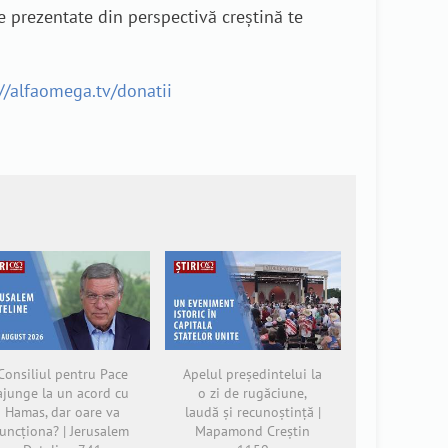
e prezentate din perspectivă creștină te
://alfaomega.tv/donatii
Consiliul pentru Pace
Apelul președintelui la
ajunge la un acord cu
o zi de rugăciune,
Hamas, dar oare va
laudă și recunoștință |
funcționa? | Jerusalem
Mapamond Creștin