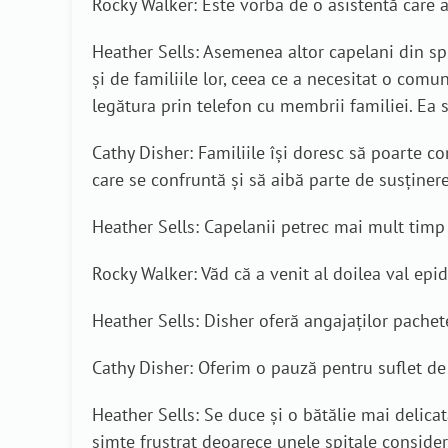
Rocky Walker: Este vorba de o asistentă care a
Heather Sells: Asemenea altor capelani din spi
și de familiile lor, ceea ce a necesitat o comu
legătura prin telefon cu membrii familiei. Ea 
Cathy Disher: Familiile își doresc să poarte con
care se confruntă și să aibă parte de susținer
Heather Sells: Capelanii petrec mai mult timp c
Rocky Walker: Văd că a venit al doilea val epi
Heather Sells: Disher oferă angajaților pachete
Cathy Disher: Oferim o pauză pentru suflet de
Heather Sells: Se duce și o bătălie mai delicat
simte frustrat deoarece unele spitale consider