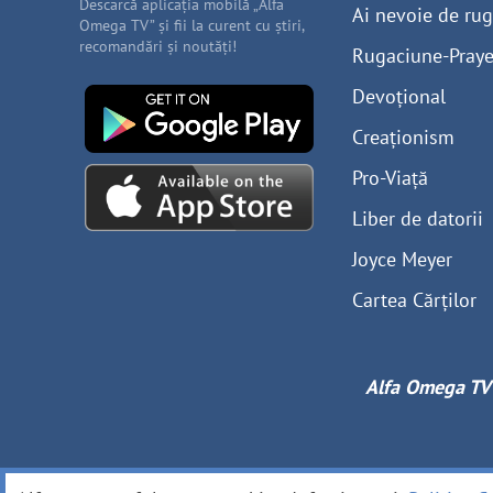
Descarcă aplicația mobilă „Alfa
Ai nevoie de ru
Omega TV” și fii la curent cu știri,
recomandări și noutăți!
Rugaciune-Praye
Devoțional
Creaționism
Pro-Viață
Liber de datorii
Joyce Meyer
Cartea Cărților
Alfa Omega TV