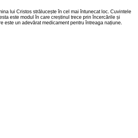
ina lui Cristos strălucește în cel mai întunecat loc. Cuvintele
sta este modul în care creștinul trece prin încercările și
ire este un adevărat medicament pentru întreaga națiune.