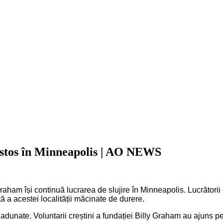
ristos în Minneapolis | AO NEWS
raham își continuă lucrarea de slujire în Minneapolis. Lucrătorii c
ă a acestei localității măcinate de durere.
ii adunate. Voluntarii creștini a fundației Billy Graham au ajuns