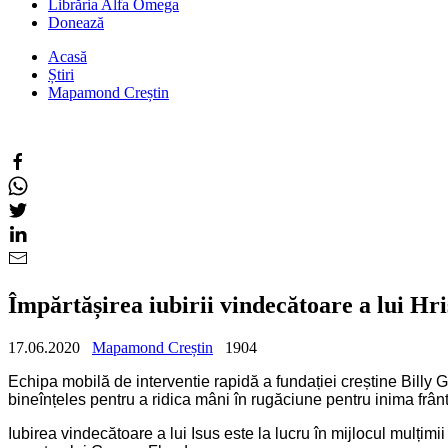
Librăria Alfa Omega
Donează
Acasă
Știri
Mapamond Creștin
Împărtășirea iubirii vindecătoare a lui H
17.06.2020
Mapamond Creștin
1904
Echipa mobilă de interventie rapidă a fundației creștine Billy G
bineînțeles pentru a ridica mâni în rugăciune pentru inima frânt
Iubirea vindecătoare a lui Isus este la lucru în mijlocul mulțim