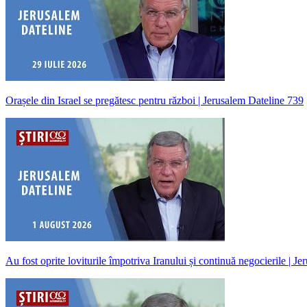
Orașele din Israel se pregătesc pentru război | Jerusalem Dateline 739
Au fost oprite loviturile împotriva Iranului și continuă negocierile | J