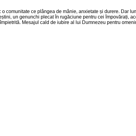
r: o comunitate ce plângea de mânie, anxietate și durere. Dar lum
reștini, un genunchi plecat în rugăciune pentru cei împovărați, ace
 împietrită. Mesajul cald de iubire al lui Dumnezeu pentru omen