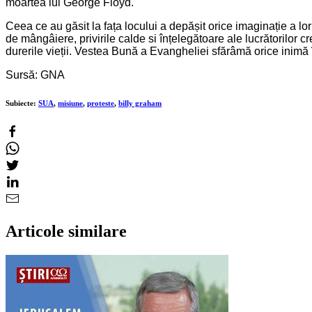
moartea lui George Floyd.
Ceea ce au găsit la fața locului a depășit orice imaginație a lo
de mângâiere, privirile calde si înțelegătoare ale lucrătorilor c
durerile vieții. Vestea Bună a Evangheliei sfărâmă orice inimă
Sursă: GNA
Subiecte:
SUA
,
misiune
,
proteste
,
billy graham
Articole similare