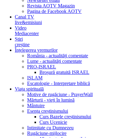
Newsletter email
Revista AOTV Magazin
Pagina de Facebook AOTV
Canal TV
live&emisiuni
Video
Mediacenter
Știri
creștine
Înțelegerea vremurilor
România - actualități comentate
Lume - actualități comentate
PRO-ISRAEL
Broșură gratuită ISRAEL
ISLAM
Escatologie - Interpretare biblică
Viața spirituală
Motive de rugăciune - PrayerWall
Mărturii - vieți în lumină
Mântuire
Esența creștinismului
Curs Bazele creștinismului
Curs Ucenicie
Intimitate cu Dumnezeu
Rugăciune-mijlocire