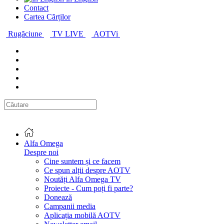
Contact
Cartea Cărților
Rugăciune
TV LIVE
AOTVi
Alfa Omega
Despre noi
Cine suntem și ce facem
Ce spun alții despre AOTV
Noutăți Alfa Omega TV
Proiecte - Cum poți fi parte?
Donează
Campanii media
Aplicația mobilă AOTV