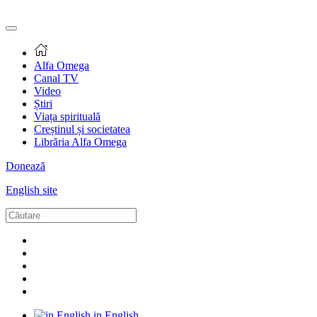
Alfa Omega
Canal TV
Video
Știri
Viața spirituală
Creștinul și societatea
Librăria Alfa Omega
Donează
English site
in English