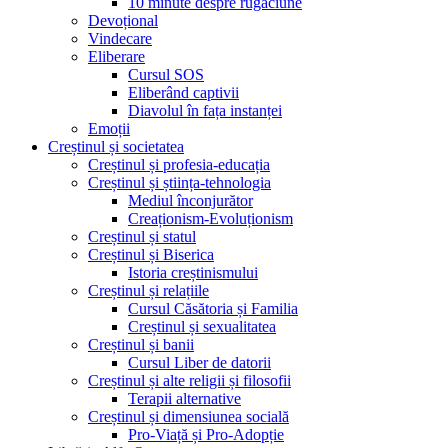
10 minute despre rugăciune
Devoțional
Vindecare
Eliberare
Cursul SOS
Eliberând captivii
Diavolul în fața instanței
Emoții
Creștinul și societatea
Creștinul și profesia-educația
Creștinul și știința-tehnologia
Mediul înconjurător
Creaționism-Evoluționism
Creștinul și statul
Creștinul și Biserica
Istoria creștinismului
Creștinul și relațiile
Cursul Căsătoria și Familia
Creștinul și sexualitatea
Creștinul și banii
Cursul Liber de datorii
Creștinul și alte religii și filosofii
Terapii alternative
Creștinul și dimensiunea socială
Pro-Viață și Pro-Adopție