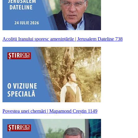
Acoliții Iranului sporesc amenințările | Jerusalem Dateline 738
Povestea unei chemări | Mapamond Creștin 1149