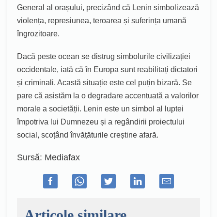
General al orașului, precizând că Lenin simbolizează
violența, represiunea, teroarea și suferința umană
îngrozitoare.
Dacă peste ocean se distrug simbolurile civilizației
occidentale, iată că în Europa sunt reabilitați dictatori
și criminali. Acastă situație este cel puțin bizară. Se
pare că asistăm la o degradare accentuată a valorilor
morale a societății. Lenin este un simbol al luptei
împotriva lui Dumnezeu și a regândirii proiectului
social, scoțând învățăturile creștine afară.
Sursă: Mediafax
Articole similare