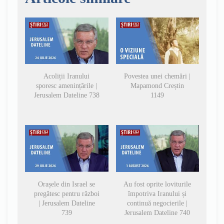
Acoliții Iranului
Povestea unei chemări |
sporesc amenințările |
Mapamond Creștin
Jerusalem Dateline 738
1149
Orașele din Israel se
Au fost oprite loviturile
pregătesc pentru război
împotriva Iranului și
| Jerusalem Dateline
continuă negocierile |
739
Jerusalem Dateline 740