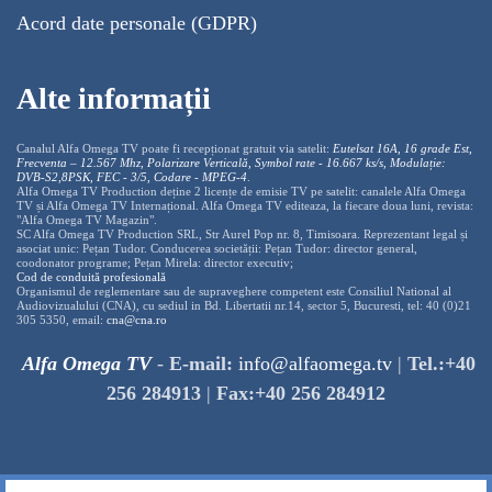
Acord date personale (GDPR)
Alte informații
Canalul Alfa Omega TV poate fi recepționat gratuit via satelit:
Eutelsat 16A, 16 grade Est,
Frecventa – 12.567 Mhz, Polarizare
Vertica
lă, Symbol rate - 16.667 ks/s, Modulație:
DVB-S2,8PSK, FEC - 3/5, Codare - MPEG-4
.
Alfa Omega TV Production deține 2 licențe de emisie TV pe satelit: canalele Alfa Omega
TV și Alfa Omega TV Internațional. Alfa Omega TV editeaza, la fiecare doua luni, revista:
"Alfa Omega TV Magazin".
SC Alfa Omega TV Production SRL, Str Aurel Pop nr. 8, Timisoara. Reprezentant legal și
asociat unic: Pețan Tudor. Conducerea societății: Pețan Tudor: director general,
coodonator programe; Pețan Mirela: director executiv;
Cod de conduită profesională
Organismul de reglementare sau de supraveghere competent este Consiliul National al
Audiovizualului (CNA), cu sediul in Bd. Libertatii nr.14, sector 5, Bucuresti, tel: 40 (0)21
305 5350, email:
cna@cna.ro
Alfa Omega TV
-
E-mail:
info@alfaomega.tv
|
Tel.:+40
256 284913
|
Fax:+40 256 284912