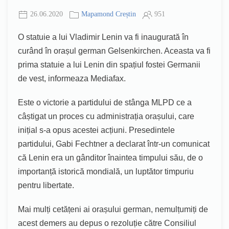
26.06.2020
Mapamond Creștin
951
O statuie a lui Vladimir Lenin va fi inaugurată în
curând în orașul german Gelsenkirchen. Aceasta va fi
prima statuie a lui Lenin din spațiul fostei Germanii
de vest, informeaza Mediafax.
Este o victorie a partidului de stânga MLPD ce a
câștigat un proces cu administrația orașului, care
inițial s-a opus acestei acțiuni. Presedintele
partidului, Gabi Fechtner a declarat într-un comunicat
că Lenin era un gânditor înaintea timpului său, de o
importanță istorică mondială, un luptător timpuriu
pentru libertate.
Mai mulți cetățeni ai orașului german, nemulțumiți de
acest demers au depus o rezoluție către Consiliul