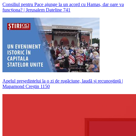
Consiliul pentru Pace ajunge la un acord cu Hamas, dar oare va
funcționa? | Jerusalem Dateline 741
Apelul președintelui la o zi de rugăciune, laudă și recunoștință |
Mapamond Creștin 1150