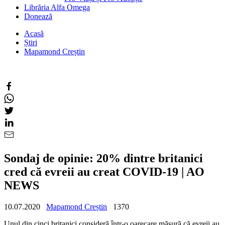
Librăria Alfa Omega
Donează
Acasă
Știri
Mapamond Creștin
Sondaj de opinie: 20% dintre britanici
cred că evreii au creat COVID-19 | AO
NEWS
10.07.2020
Mapamond Creștin
1370
Unul din cinci britanici consideră într-o oarecare măsură că evreii au