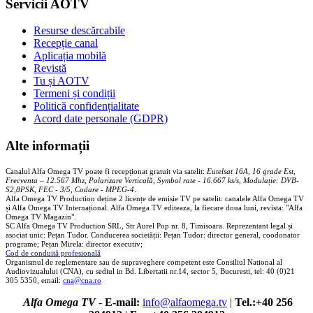
Servicii AOTV
Resurse descărcabile
Recepție canal
Aplicația mobilă
Revistă
Tu și AOTV
Termeni și condiții
Politică confidențialitate
Acord date personale (GDPR)
Alte informații
Canalul Alfa Omega TV poate fi recepționat gratuit via satelit:
Eutelsat 16A, 16 grade Est,
Frecventa – 12.567 Mhz, Polarizare
Vertica
lă, Symbol rate - 16.667 ks/s, Modulație: DVB-
S2,8PSK, FEC - 3/5, Codare - MPEG-4
.
Alfa Omega TV Production deține 2 licențe de emisie TV pe satelit: canalele Alfa Omega TV
și Alfa Omega TV Internațional. Alfa Omega TV editeaza, la fiecare doua luni, revista: "Alfa
Omega TV Magazin".
SC Alfa Omega TV Production SRL, Str Aurel Pop nr. 8, Timisoara. Reprezentant legal și
asociat unic: Pețan Tudor. Conducerea societății: Pețan Tudor: director general, coodonator
programe; Pețan Mirela: director executiv;
Cod de conduită profesională
Organismul de reglementare sau de supraveghere competent este Consiliul National al
Audiovizualului (CNA), cu sediul in Bd. Libertatii nr.14, sector 5, Bucuresti, tel: 40 (0)21
305 5350, email:
cna@cna.ro
Alfa Omega TV
-
E-mail:
info@alfaomega.tv
|
Tel.:+40 256