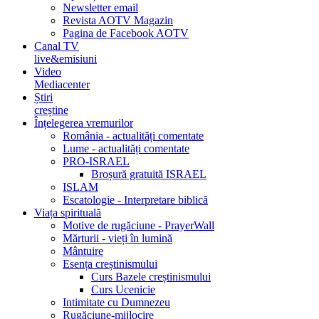
Newsletter email
Revista AOTV Magazin
Pagina de Facebook AOTV
Canal TV
live&emisiuni
Video
Mediacenter
Știri
creștine
Înțelegerea vremurilor
România - actualități comentate
Lume - actualități comentate
PRO-ISRAEL
Broșură gratuită ISRAEL
ISLAM
Escatologie - Interpretare biblică
Viața spirituală
Motive de rugăciune - PrayerWall
Mărturii - vieți în lumină
Mântuire
Esența creștinismului
Curs Bazele creștinismului
Curs Ucenicie
Intimitate cu Dumnezeu
Rugăciune-mijlocire