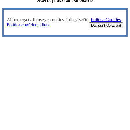
284913
|
Fax:+40 256 284912
Alfaomega.tv folosește cookies. Info și setări:
Politica Cookies
.
Politica confidențialitate
.
Da, sunt de acord