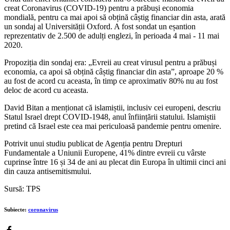
creat Coronavirus (COVID-19) pentru a prăbuși economia
mondială, pentru ca mai apoi să obțină câștig financiar din asta, arată
un sondaj al Universității Oxford. A fost sondat un eșantion
reprezentativ de 2.500 de adulți englezi, în perioada 4 mai - 11 mai
2020.
Propoziția din sondaj era: „Evreii au creat virusul pentru a prăbuși
economia, ca apoi să obțină câștig financiar din asta”, aproape 20 %
au fost de acord cu aceasta, în timp ce aproximativ 80% nu au fost
deloc de acord cu aceasta.
David Bitan a menționat că islamiștii, inclusiv cei europeni, descriu
Statul Israel drept COVID-1948, anul înființării statului. Islamiștii
pretind că Israel este cea mai periculoasă pandemie pentru omenire.
Potrivit unui studiu publicat de Agenția pentru Drepturi
Fundamentale a Uniunii Europene, 41% dintre evreii cu vârste
cuprinse între 16 și 34 de ani au plecat din Europa în ultimii cinci ani
din cauza antisemitismului.
Sursă: TPS
Subiecte:
coronavirus