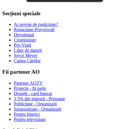
Secțiuni speciale
Ai nevoie de rugăciune?
Rugaciune-Prayerwall
Devoțional
Creaționism
Pro-Viață
Liber de datorii
Joyce Meyer
Cartea Cărților
Fii partener AO
Partener AOTV
Proiecte - fii parte
Donații - card bancar
3,5% din impozit - Persoane
Publicitate - Organizații
Sponsorizare - Organizații
Pentru biserici
Pentru televiziuni