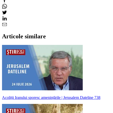
Articole similare
Acoliții Iranului sporesc amenințările | Jerusalem Dateline 738