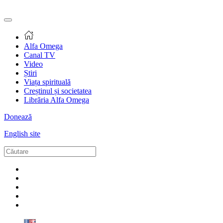
Alfa Omega
Canal TV
Video
Știri
Viața spirituală
Creștinul și societatea
Librăria Alfa Omega
Donează
English site