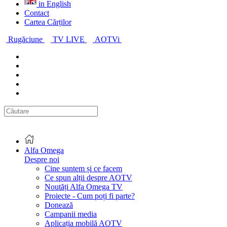
in English
Contact
Cartea Cărților
Rugăciune
TV LIVE
AOTVi
Alfa Omega
Despre noi
Cine suntem și ce facem
Ce spun alții despre AOTV
Noutăți Alfa Omega TV
Proiecte - Cum poți fi parte?
Donează
Campanii media
Aplicația mobilă AOTV