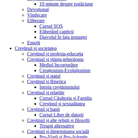
10 minute despre rugăciune
Devoțional
Vindecare
Eliberare
Cursul SOS
Eliberând captivii
Diavolul în fața instanței
Emoții
Creștinul și societatea
Creștinul și profesia-educația
Creștinul și știința-tehnologia
Mediul înconjurător
Creaționism-Evoluționism
Creștinul și statul
Creștinul și Biserica
Istoria creștinismului
Creștinul și relațiile
Cursul Căsătoria și Familia
Creștinul și sexualitatea
Creștinul și banii
Cursul Liber de datorii
Creștinul și alte religii și filosofii
Terapii alternative
Creștinul și dimensiunea socială
Pro-Viață și Pro-Adopție