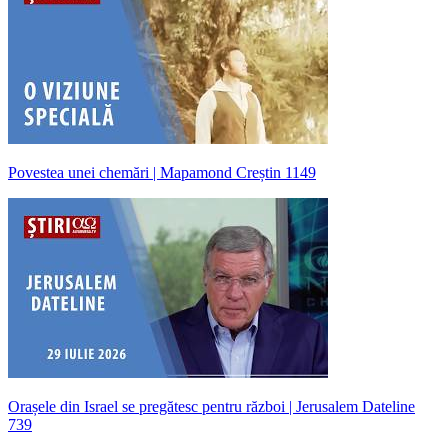
Povestea unei chemări | Mapamond Creștin 1149
Orașele din Israel se pregătesc pentru război | Jerusalem Dateline
739