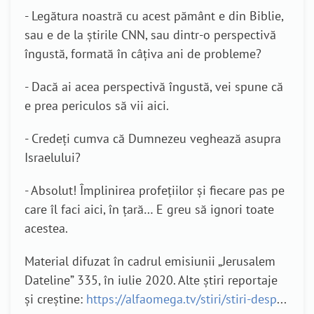
- Legătura noastră cu acest pământ e din Biblie,
sau e de la știrile CNN, sau dintr-o perspectivă
îngustă, formată în câțiva ani de probleme?
- Dacă ai acea perspectivă îngustă, vei spune că
e prea periculos să vii aici.
- Credeți cumva că Dumnezeu veghează asupra
Israelului?
- Absolut! Împlinirea profețiilor și fiecare pas pe
care îl faci aici, în țară… E greu să ignori toate
acestea.
Material difuzat în cadrul emisiunii „Jerusalem
Dateline” 335, în iulie 2020. Alte știri reportaje
și creștine:
https://alfaomega.tv/stiri/stiri-desp
...