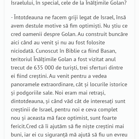
Israelului, în special, cele de la Înălțimile Golan?
- Întotdeauna ne facem griji legat de Israel, însă
avem destule motive să fim optimiști. Nu știu ce
cred oamenii despre Golan. Au construit buncăre
aici când au venit și nu au fost folosite
niciodată. Cunoscut în Biblie ca fiind Basan,
teritoriul Înălțimile Golan a fost vizitat anul
trecut de 635 000 de turiști, trei sferturi dintre
ei fiind creștini. Au venit pentru a vedea
panoramele extraordinare, cât și locurile istorice
și podgoriile sale. Noi eram mai retrași,
dintotdeauna, și când văd cât de interesați sunt
creștinii de Israel, pentru noi e ceva complet
nou și aceasta mă face optimist, sunt foarte
fericit.Cred că îi ajutăm să fie niște creștini mai
buni, iar ei cu siguranță mă ajută să fiu un evreu