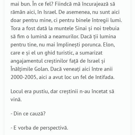
mai bun. În ce fel? Fiindcă mă încurajează să
rămân aici, în Israel. De asemenea, nu sunt aici
doar pentru mine, ci pentru binele întregii lumi.
Tora a fost dată la muntele Sinai și noi trebuia
să fim o lumină a neamurilor. Dacă ții lumina
pentru tine, nu mai împlinești porunca. Elon,
care e și el un ghid turistic, a sumarizat
angajamentul creștinilor față de Israel și
Înălțimile Golan. Dacă veneați aici între anii
2000-2005, aici a avut loc un fel de Intifada.
Locul era pustiu, dar creștinii n-au încetat să
vină.
- Din ce cauză?
- E vorba de perspectivă.