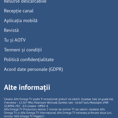
Resurse descărcabile
Recepție canal
Aplicația mobilă
Revistă
Tu și AOTV
Termeni și condiții
Politică confidențialitate
Acord date personale (GDPR)
Alte informații
Canalul Alfa Omega TV poate fi recepționat gratuit via satelit:
Eutelsat 16A, 16 grade Est,
Frecventa – 12.567 Mhz, Polarizare
Vertica
lă, Symbol rate - 16.667 ks/s, Modulație: DVB-
S2,8PSK, FEC - 3/5, Codare - MPEG-4
.
Alfa Omega TV Production deține 2 licențe de emisie TV pe satelit: canalele Alfa
Omega TV și Alfa Omega TV Internațional. Alfa Omega TV editeaza, la fiecare doua luni,
revista: "Alfa Omega TV Magazin".