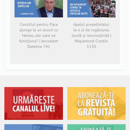
Consiliul pentru Pace
Apelul președintelui
ajunge la un acord cu
la o zi de rugăciune,
Hamas, dar oare va
laudă și recunoștință |
funcționa? | Jerusalem
Mapamond Creștin
Dateline 741
1150