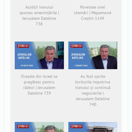
Acoliții Iranului
Povestea unei
sporesc amenințările |
chemări | Mapamond
Jerusalem Dateline
Creștin 1149
738
Orașele din Israel se
Au fost oprite
pregătesc pentru
loviturile împotriva
război | Jerusalem
Iranului și continuă
Dateline 739
negocierile |
Jerusalem Dateline
740