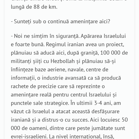
lungă de 88 de km.
- Sunteți sub o continuă amenințare aici?
- Noi ne simțim în siguranță. Apărarea Israelului
e foarte bună. Regimul iranian avea un proiect,
plănuiau să aducă aici, după graniță, 100 000 de
militanți șiiți cu Hezbollah și plănuiau să-și
înființeze baze aeriene, navale, centre de
informații, o industrie avansată ca să producă
rachete de precizie care să reprezinte o
amenințare reală pentru centrul Israelului și
punctele sale strategice. În ultimii 3-4 ani, am
văzut că Israelul a atacat această desfășurare
iraniană și a distrus-o cu succes. Aici locuiesc 50
000 de oameni, dintre care peste jumătate sunt
evrei-israelieni. La nivel internațional, însă,