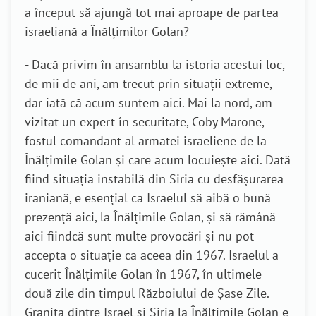
a început să ajungă tot mai aproape de partea
israeliană a Înălțimilor Golan?
- Dacă privim în ansamblu la istoria acestui loc,
de mii de ani, am trecut prin situații extreme,
dar iată că acum suntem aici. Mai la nord, am
vizitat un expert în securitate, Coby Marone,
fostul comandant al armatei israeliene de la
Înălțimile Golan și care acum locuiește aici. Dată
fiind situația instabilă din Siria cu desfășurarea
iraniană, e esențial ca Israelul să aibă o bună
prezență aici, la Înălțimile Golan, și să rămână
aici fiindcă sunt multe provocări și nu pot
accepta o situație ca aceea din 1967. Israelul a
cucerit Înălțimile Golan în 1967, în ultimele
două zile din timpul Războiului de Șase Zile.
Granița dintre Israel și Siria la Înălțimile Golan e