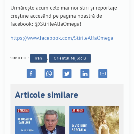
Urmărește acum cele mai noi știri și reportaje
creștine accesând pe pagina noastră de
facebook: @StirileAlfaOmega!
https://www.facebook.com/StirileAlfaOmega
SUBIECTE:
Iran
,
Orientul Mijlociu
Articole similare