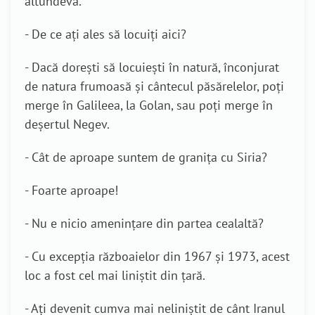
altundeva.
- De ce ați ales să locuiți aici?
- Dacă dorești să locuiești în natură, înconjurat
de natura frumoasă și cântecul păsărelelor, poți
merge în Galileea, la Golan, sau poți merge în
deșertul Negev.
- Cât de aproape suntem de granița cu Siria?
- Foarte aproape!
- Nu e nicio amenințare din partea cealaltă?
- Cu excepția războaielor din 1967 și 1973, acest
loc a fost cel mai liniștit din țară.
- Ați devenit cumva mai neliniștit de cânt Iranul