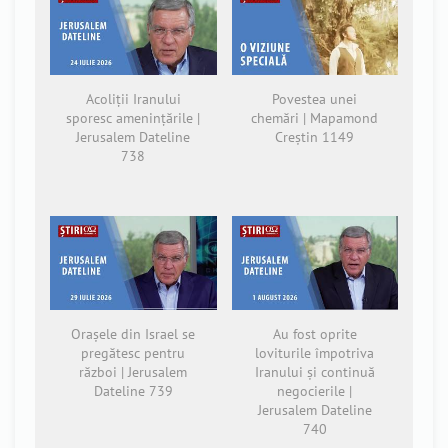
Acoliții Iranului
Povestea unei
sporesc amenințările |
chemări | Mapamond
Jerusalem Dateline
Creștin 1149
738
Orașele din Israel se
Au fost oprite
pregătesc pentru
loviturile împotriva
război | Jerusalem
Iranului și continuă
Dateline 739
negocierile |
Jerusalem Dateline
740