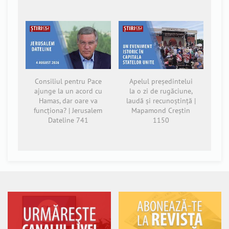
Consiliul pentru Pace
Apelul președintelui
ajunge la un acord cu
la o zi de rugăciune,
Hamas, dar oare va
laudă și recunoștință |
funcționa? | Jerusalem
Mapamond Creștin
Dateline 741
1150