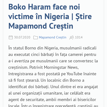
Boko Haram face noi
victime în Nigeria | Știre
Mapamond Creștin
30.07.2020
Mapamond Creștin
1014
În statul Borno din Nigeria, musulmanii radicali
au executat cinci bărbați în fața camerei pentru
a-i avertiza pe musulmanii care se convertesc la
creștinism. Potrivit Morningstar News,
întregistrarea a fost postată pe YouTube înainte
să fi fost ștearsă. Un localnic din Borno a
identificat doi bărbați. Unul dintre ei era angajat
al unei organizații umanitare, iar celălalt era
agent de securitate, ambii membri ai bisericilor
locale. Într-o înregistrare precedentă, creștinii au