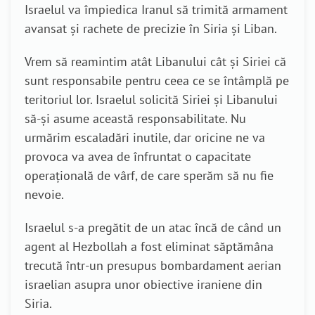
Israelul va împiedica Iranul să trimită armament
avansat și rachete de precizie în Siria și Liban.
Vrem să reamintim atât Libanului cât și Siriei că
sunt responsabile pentru ceea ce se întâmplă pe
teritoriul lor. Israelul solicită Siriei și Libanului
să-și asume această responsabilitate. Nu
urmărim escaladări inutile, dar oricine ne va
provoca va avea de înfruntat o capacitate
operațională de vârf, de care sperăm să nu fie
nevoie.
Israelul s-a pregătit de un atac încă de când un
agent al Hezbollah a fost eliminat săptămâna
trecută într-un presupus bombardament aerian
israelian asupra unor obiective iraniene din
Siria.