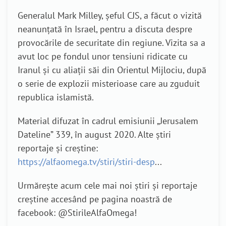
Generalul Mark Milley, șeful CJS, a făcut o vizită
neanunțată în Israel, pentru a discuta despre
provocările de securitate din regiune. Vizita sa a
avut loc pe fondul unor tensiuni ridicate cu
Iranul și cu aliații săi din Orientul Mijlociu, după
o serie de explozii misterioase care au zguduit
republica islamistă.
Material difuzat în cadrul emisiunii „Jerusalem
Dateline” 339, în august 2020. Alte știri
reportaje și creștine:
https://alfaomega.tv/stiri/stiri-desp
...
Urmărește acum cele mai noi știri și reportaje
creștine accesând pe pagina noastră de
facebook: @StirileAlfaOmega!