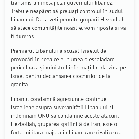
transmis un mesaj clar guvernului libanez:
Trebuie neapărat să preluați controlul în sudul
Libanului. Dacă veți permite grupării Hezbollah
să atace comunitățile noastre, vom riposta și va
fi dureros.
Premierul Libanului a acuzat Israelul de
provocări în ceea ce el numea o escaladare
periculoasă și ministrul informațiilor dă vina pe
Israel pentru declanșarea ciocnirilor de la
graniță.
Libanul condamnă agresiunile continue
israeliene asupra suveranității Libanului și
îndemnăm ONU să condamne aceste atacuri.
Hezbollah, gruparea sprijinită de Iran, este o
forță militară majoră în Liban, care rivalizează