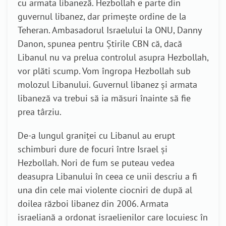
cu armata libaneză. Hezbollah e parte din
guvernul libanez, dar primește ordine de la
Teheran. Ambasadorul Israelului la ONU, Danny
Danon, spunea pentru Știrile CBN că, dacă
Libanul nu va prelua controlul asupra Hezbollah,
vor plăti scump. Vom îngropa Hezbollah sub
molozul Libanului. Guvernul libanez și armata
libaneză va trebui să ia măsuri înainte să fie
prea târziu.
De-a lungul graniței cu Libanul au erupt
schimburi dure de focuri între Israel și
Hezbollah. Nori de fum se puteau vedea
deasupra Libanului în ceea ce unii descriu a fi
una din cele mai violente ciocniri de după al
doilea război libanez din 2006. Armata
israeliană a ordonat israelienilor care locuiesc în