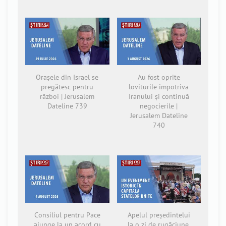
Orașele din Israel se
Au fost oprite
pregătesc pentru
loviturile împotriva
război | Jerusalem
Iranului și continuă
Dateline 739
negocierile |
Jerusalem Dateline
740
Consiliul pentru Pace
Apelul președintelui
ajunge la un acord cu
la o zi de rugăciune,