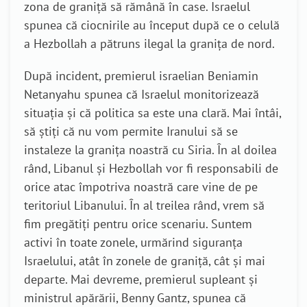
zona de graniță să rămână în case. Israelul
spunea că ciocnirile au început după ce o celulă
a Hezbollah a pătruns ilegal la granița de nord.
După incident, premierul israelian Beniamin
Netanyahu spunea că Israelul monitorizează
situația și că politica sa este una clară. Mai întâi,
să știți că nu vom permite Iranului să se
instaleze la granița noastră cu Siria. În al doilea
rând, Libanul și Hezbollah vor fi responsabili de
orice atac împotriva noastră care vine de pe
teritoriul Libanului. În al treilea rând, vrem să
fim pregătiți pentru orice scenariu. Suntem
activi în toate zonele, urmărind siguranța
Israelului, atât în zonele de graniță, cât și mai
departe. Mai devreme, premierul supleant și
ministrul apărării, Benny Gantz, spunea că