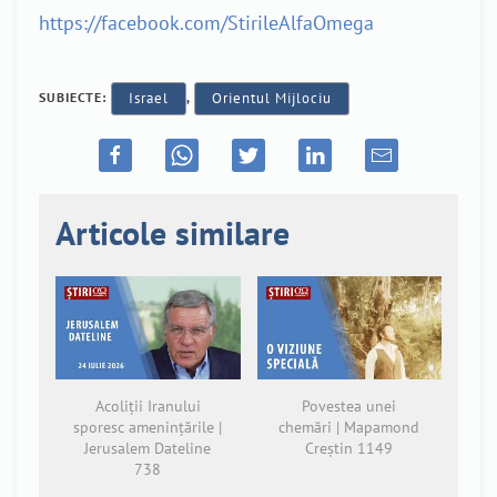
https://facebook.com/StirileAlfaOmega
SUBIECTE:
Israel
,
Orientul Mijlociu
Articole similare
Acoliții Iranului
Povestea unei
sporesc amenințările |
chemări | Mapamond
Jerusalem Dateline
Creștin 1149
738