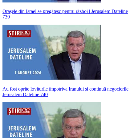
Orașele din Israel se pregătesc pentru război | Jerusalem Dateline
739
Au fost oprite loviturile împotriva Iranului și continuă negocierile |
Jerusalem Dateline 740