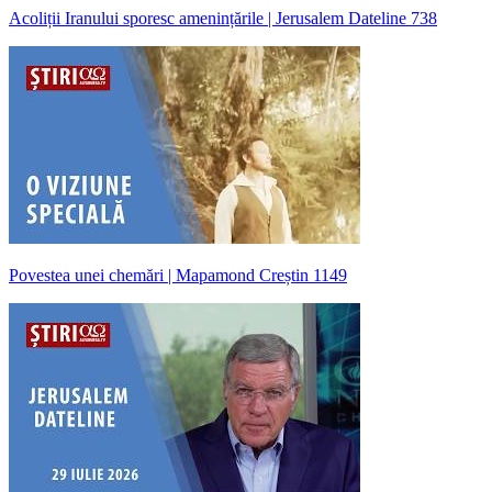
Acoliții Iranului sporesc amenințările | Jerusalem Dateline 738
Povestea unei chemări | Mapamond Creștin 1149