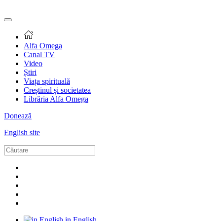
Alfa Omega
Canal TV
Video
Știri
Viața spirituală
Creștinul și societatea
Librăria Alfa Omega
Donează
English site
in English