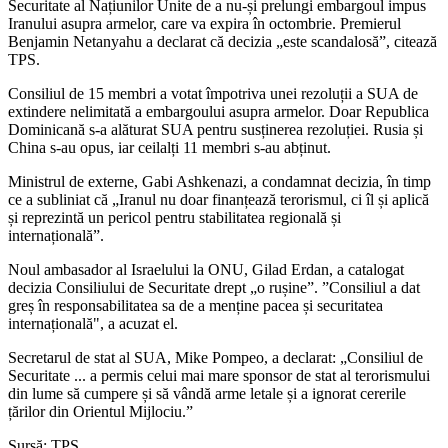
Securitate al Națiunilor Unite de a nu-și prelungi embargoul impus
Iranului asupra armelor, care va expira în octombrie. Premierul
Benjamin Netanyahu a declarat că decizia „este scandalosă”, citează
TPS.
Consiliul de 15 membri a votat împotriva unei rezoluții a SUA de
extindere nelimitată a embargoului asupra armelor. Doar Republica
Dominicană s-a alăturat SUA pentru susținerea rezoluției. Rusia și
China s-au opus, iar ceilalți 11 membri s-au abținut.
Ministrul de externe, Gabi Ashkenazi, a condamnat decizia, în timp
ce a subliniat că „Iranul nu doar finanțează terorismul, ci îl și aplică
și reprezintă un pericol pentru stabilitatea regională și
internațională”.
Noul ambasador al Israelului la ONU, Gilad Erdan, a catalogat
decizia Consiliului de Securitate drept „o rușine”. ”Consiliul a dat
greș în responsabilitatea sa de a menține pacea și securitatea
internațională", a acuzat el.
Secretarul de stat al SUA, Mike Pompeo, a declarat: „Consiliul de
Securitate ... a permis celui mai mare sponsor de stat al terorismului
din lume să cumpere și să vândă arme letale și a ignorat cererile
țărilor din Orientul Mijlociu.”
Sursă: TPS