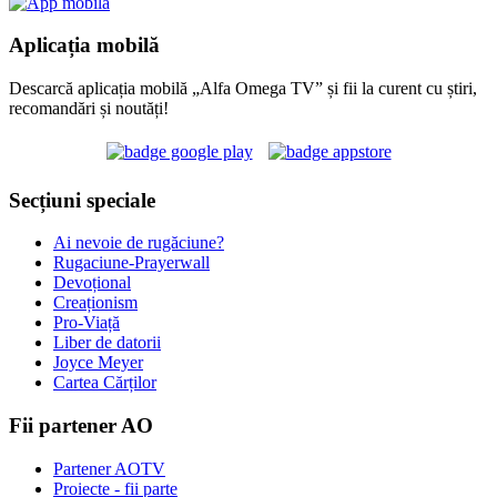
Aplicația mobilă
Descarcă aplicația mobilă „Alfa Omega TV” și fii la curent cu știri,
recomandări și noutăți!
Secțiuni speciale
Ai nevoie de rugăciune?
Rugaciune-Prayerwall
Devoțional
Creaționism
Pro-Viață
Liber de datorii
Joyce Meyer
Cartea Cărților
Fii partener AO
Partener AOTV
Proiecte - fii parte