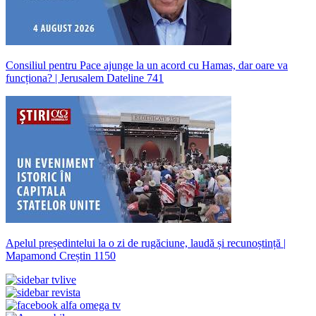
Consiliul pentru Pace ajunge la un acord cu Hamas, dar oare va
funcționa? | Jerusalem Dateline 741
Apelul președintelui la o zi de rugăciune, laudă și recunoștință |
Mapamond Creștin 1150