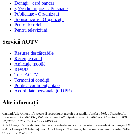
Donații - card bancar
3,5% din impozit - Persoane
Publicitate - Organizații
Sponsorizare - Organizații
Pentru biserici
Pentru televiziuni
Servicii AOTV
Resurse descărcabile
Recepție canal
Aplicația mobilă
Revistă
Tu și AOTV
Termeni și condiții
Politică confidențialitate
Acord date personale (GDPR)
Alte informații
Canalul Alfa Omega TV poate fi recepționat gratuit via satelit:
Eutelsat 16A, 16 grade Est,
Frecventa – 12.567 Mhz, Polarizare
Vertica
lă, Symbol rate - 16.667 ks/s, Modulație: DVB-
S2,8PSK, FEC - 3/5, Codare - MPEG-4
.
Alfa Omega TV Production deține 2 licențe de emisie TV pe satelit: canalele Alfa Omega TV
și Alfa Omega TV Internațional. Alfa Omega TV editeaza, la fiecare doua luni, revista: "Alfa
Omega TV Magazin".