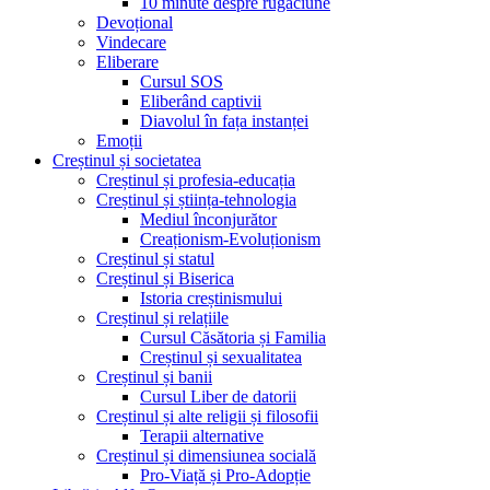
10 minute despre rugăciune
Devoțional
Vindecare
Eliberare
Cursul SOS
Eliberând captivii
Diavolul în fața instanței
Emoții
Creștinul și societatea
Creștinul și profesia-educația
Creștinul și știința-tehnologia
Mediul înconjurător
Creaționism-Evoluționism
Creștinul și statul
Creștinul și Biserica
Istoria creștinismului
Creștinul și relațiile
Cursul Căsătoria și Familia
Creștinul și sexualitatea
Creștinul și banii
Cursul Liber de datorii
Creștinul și alte religii și filosofii
Terapii alternative
Creștinul și dimensiunea socială
Pro-Viață și Pro-Adopție