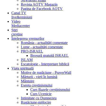
Newsletter email
Revista AOTV Magazin
Pagina de Facebook AOTV
Canal TV
live&emisiuni
Video
Mediacenter
Știri
creștine
Înțelegerea vremurilor
România - actualități comentate
Lume - actualități comentate
PRO-ISRAEL
Broșură gratuită ISRAEL
ISLAM
Escatologie - Interpretare biblică
Viața spirituală
Motive de rugăciune - PrayerWall
Mărturii - vieți în lumină
Mântuire
Esența creștinismului
Curs Bazele creștinismului
Curs Ucenicie
Intimitate cu Dumnezeu
Rugăciune-mijlocire