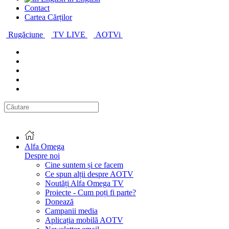
Contact
Cartea Cărților
Rugăciune
TV LIVE
AOTVi
Alfa Omega
Despre noi
Cine suntem și ce facem
Ce spun alții despre AOTV
Noutăți Alfa Omega TV
Proiecte - Cum poți fi parte?
Donează
Campanii media
Aplicația mobilă AOTV