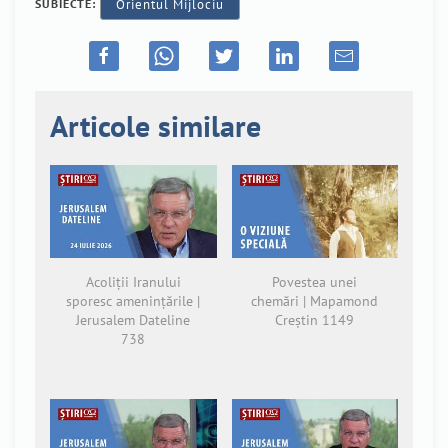
SUBIECTE:
Orientul Mijlociu
Articole similare
Acoliții Iranului
Povestea unei
sporesc amenințările |
chemări | Mapamond
Jerusalem Dateline
Creștin 1149
738