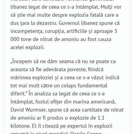
libanez legat de ceea ce s-a întâmplat. Mulți vor
să știe mai multe despre explozia fatală care a
dus țara la dezastru. Guvernul libanez spune că
incompetența, corupția, artificiile și aproape 3
000 tone de nitrat de amoniu au fost cauza
acelei explozii.
„Începem să ne dăm seama că nu se poate ca
aceasta să fie adevărata poveste, fiindcă
mărimea exploziei și a ceea ce s-a văzut indică
tot mai mult către un colaps fundamental
diferit.” În analiza sa legat de ceea ce s-a
întâmplat, fostul ofițer din marina americană,
David Wurmser, spune că acea cantitate de nitrat
de amoniu ar fi produs o explozie de 1.1
kilotone. El îl citează pe expertul în explozii
renumit la nivel mondial, Danilo Coppe,