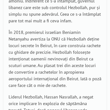
amoniu. Indiferent ce s-a întâmplat, guvernul
libanez care este sub controlul Hezbollah, pur și
simplu nu spune adevărul. Ceea ce s-a întâmplat
pare tot mai mult a fi ceva infam.
În 2018, premierul israelian Beniamin
Netanyahu avertiza la ONU că Hezbollah deține
locuri secrete în Beirut, în care construia rachete
cu ghidare de precizie. Hezbollah folosește
intenționat oamenii nevinovați din Beirut ca
scuturi umane. Au plasat trei din aceste locuri
de convertire a rachetelor în apropierea
aeroportului internațional din Beirut. Iată o poză
care face cât o mie de rachete.
Liderul Hezbollah, Hassan Nasrallah, a negat
orice implicare în explozia de săptămâna