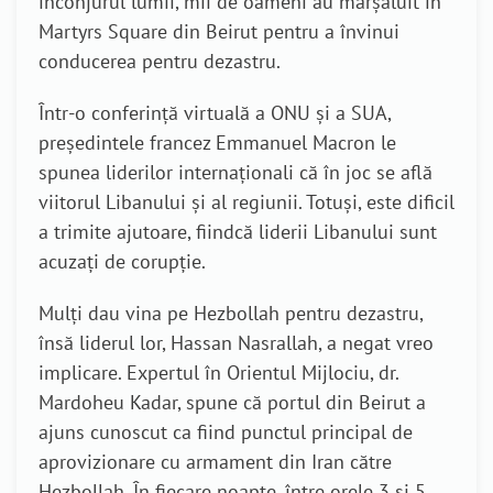
înconjurul lumii, mii de oameni au mărșăluit în
Martyrs Square din Beirut pentru a învinui
conducerea pentru dezastru.
Într-o conferință virtuală a ONU și a SUA,
președintele francez Emmanuel Macron le
spunea liderilor internaționali că în joc se află
viitorul Libanului și al regiunii. Totuși, este dificil
a trimite ajutoare, fiindcă liderii Libanului sunt
acuzați de corupție.
Mulți dau vina pe Hezbollah pentru dezastru,
însă liderul lor, Hassan Nasrallah, a negat vreo
implicare. Expertul în Orientul Mijlociu, dr.
Mardoheu Kadar, spune că portul din Beirut a
ajuns cunoscut ca fiind punctul principal de
aprovizionare cu armament din Iran către
Hezbollah. În fiecare noapte, între orele 3 și 5,