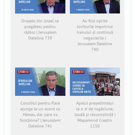
Orașele din Israel se
Au fost oprite
pregătesc pentru
loviturile împotriva
război | Jerusalem
Iranului și continuă
Dateline 739
negocierile |
Jerusalem Dateline
740
Consiliul pentru Pace
Apelul președintelui
ajunge la un acord cu
la o zi de rugăciune,
Hamas, dar oare va
laudă și recunoștință |
funcționa? | Jerusalem
Mapamond Creștin
Dateline 741
1150