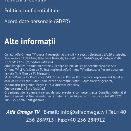
Politică confidențialitate
Acord date personale (GDPR)
Alte informații
Canalul Alfa Omega TV poate fi recepționat gratuit via satelit:
Eutelsat 16A, 16 grade Est,
Frecventa – 12.567 Mhz, Polarizare
Vertica
lă, Symbol rate - 16.667 ks/s, Modulație: DVB-
S2,8PSK, FEC - 3/5, Codare - MPEG-4
.
Alfa Omega TV Production deține 2 licențe de emisie TV pe satelit: canalele Alfa
Omega TV și Alfa Omega TV Internațional. Alfa Omega TV editeaza, la fiecare doua luni,
revista: "Alfa Omega TV Magazin".
SC Alfa Omega TV Production SRL, Str Aurel Pop nr. 8, Timisoara. Reprezentant legal și
asociat unic: Pețan Tudor. Conducerea societății: Pețan Tudor: director general,
coodonator programe; Pețan Mirela: director executiv;
Cod de conduită profesională
Organismul de reglementare sau de supraveghere competent este Consiliul National al
Audiovizualului (CNA), cu sediul in Bd. Libertatii nr.14, sector 5, Bucuresti, tel: 40 (0)21
305 5350, email:
cna@cna.ro
Alfa Omega TV
-
E-mail:
info@alfaomega.tv
|
Tel.:+40
256 284913
|
Fax:+40 256 284912