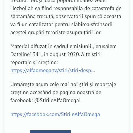
trecută. Totuși, dacă poporul libanez vede
Hezbollah ca fiind responsabilă de catastrofa de
săptămâna trecută, observatorii spun că aceasta
va fi un catalizator pentru slăbirea strânsorii
acestei grupări teroriste asupra țării lor.
Material difuzat în cadrul emisiunii „Jerusalem
Dateline” 341, în august 2020. Alte știri
reportaje și creștine:
https://alfaomega.tv/stiri/stiri-desp
...
Urmărește acum cele mai noi știri și reportaje
creștine accesând pe pagina noastră de
facebook: @StirileAlfaOmega!
https://facebook.com/StirileAlfaOmega