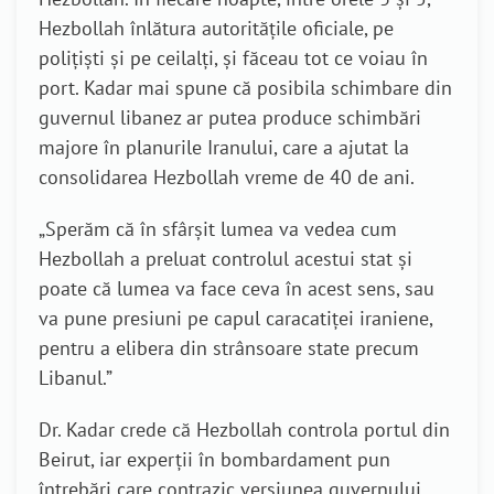
Hezbollah înlătura autoritățile oficiale, pe
polițiști și pe ceilalți, și făceau tot ce voiau în
port. Kadar mai spune că posibila schimbare din
guvernul libanez ar putea produce schimbări
majore în planurile Iranului, care a ajutat la
consolidarea Hezbollah vreme de 40 de ani.
„Sperăm că în sfârșit lumea va vedea cum
Hezbollah a preluat controlul acestui stat și
poate că lumea va face ceva în acest sens, sau
va pune presiuni pe capul caracatiței iraniene,
pentru a elibera din strânsoare state precum
Libanul.”
Dr. Kadar crede că Hezbollah controla portul din
Beirut, iar experții în bombardament pun
întrebări care contrazic versiunea guvernului