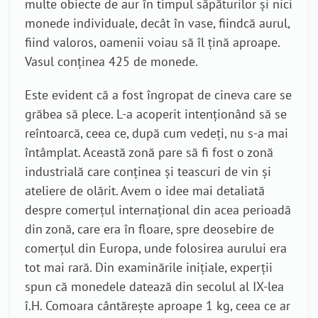
multe obiecte de aur în timpul săpăturilor și nici
monede individuale, decât în vase, fiindcă aurul,
fiind valoros, oamenii voiau să îl țină aproape.
Vasul conținea 425 de monede.
Este evident că a fost îngropat de cineva care se
grăbea să plece. L-a acoperit intenționând să se
reîntoarcă, ceea ce, după cum vedeți, nu s-a mai
întâmplat. Această zonă pare să fi fost o zonă
industrială care conținea și teascuri de vin și
ateliere de olărit. Avem o idee mai detaliată
despre comerțul internațional din acea perioadă
din zonă, care era în floare, spre deosebire de
comerțul din Europa, unde folosirea aurului era
tot mai rară. Din examinările inițiale, experții
spun că monedele datează din secolul al IX-lea
î.H. Comoara cântărește aproape 1 kg, ceea ce ar