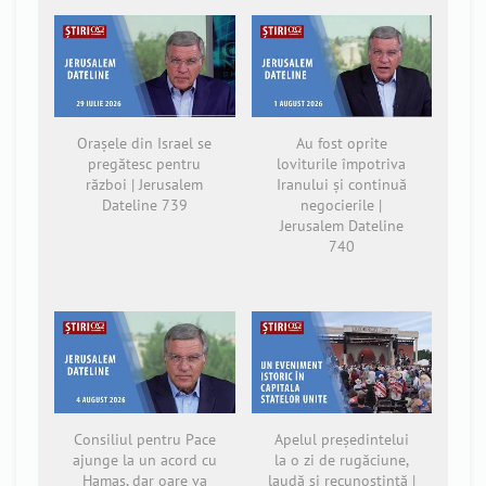
Orașele din Israel se
Au fost oprite
pregătesc pentru
loviturile împotriva
război | Jerusalem
Iranului și continuă
Dateline 739
negocierile |
Jerusalem Dateline
740
Consiliul pentru Pace
Apelul președintelui
ajunge la un acord cu
la o zi de rugăciune,
Hamas, dar oare va
laudă și recunoștință |