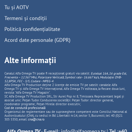
Tu și AOTV
Termeni și condiții
Politică confidențialitate
Acord date personale (GDPR)
Alte informații
Canalul Alfa Omega TV poate fi recepționat gratuit via satelit:
Eutelsat 16A, 16 grade Est,
Frecventa – 12.567 Mhz, Polarizare
Vertica
lă, Symbol rate - 16.667 ks/s, Modulație: DVB-
S2,8PSK, FEC - 3/5, Codare - MPEG-4
.
Alfa Omega TV Production deține 2 licențe de emisie TV pe satelit: canalele Alfa
Omega TV și Alfa Omega TV Internațional. Alfa Omega TV editeaza, la fiecare doua luni,
revista: "Alfa Omega TV Magazin".
SC Alfa Omega TV Production SRL, Str Aurel Pop nr. 8, Timisoara. Reprezentant legal și
asociat unic: Pețan Tudor. Conducerea societății: Pețan Tudor: director general,
coodonator programe; Pețan Mirela: director executiv;
Cod de conduită profesională
Organismul de reglementare sau de supraveghere competent este Consiliul National al
Audiovizualului (CNA), cu sediul in Bd. Libertatii nr.14, sector 5, Bucuresti, tel: 40 (0)21
305 5350, email:
cna@cna.ro
Alfa Omega TV
-
E-mail:
info@alfaomega.tv
|
Tel.:+40