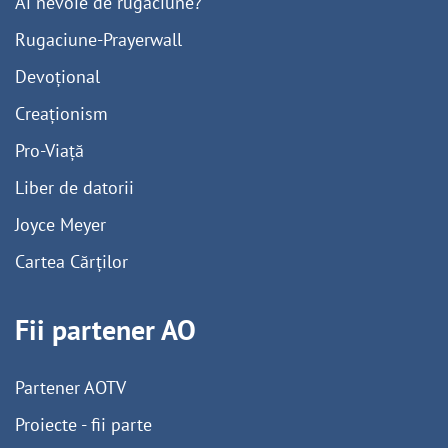
Ai nevoie de rugăciune?
Rugaciune-Prayerwall
Devoțional
Creaționism
Pro-Viață
Liber de datorii
Joyce Meyer
Cartea Cărților
Fii partener AO
Partener AOTV
Proiecte - fii parte