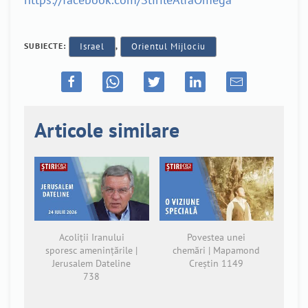
SUBIECTE:
Israel
,
Orientul Mijlociu
Articole similare
Acoliții Iranului
Povestea unei
sporesc amenințările |
chemări | Mapamond
Jerusalem Dateline
Creștin 1149
738