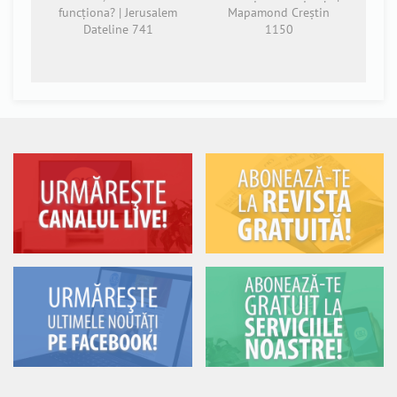
funcționa? | Jerusalem
Mapamond Creștin
Dateline 741
1150