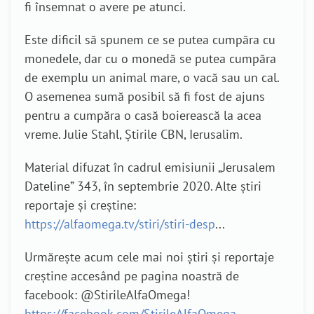
fi însemnat o avere pe atunci.
Este dificil să spunem ce se putea cumpăra cu
monedele, dar cu o monedă se putea cumpăra
de exemplu un animal mare, o vacă sau un cal.
O asemenea sumă posibil să fi fost de ajuns
pentru a cumpăra o casă boierească la acea
vreme. Julie Stahl, Știrile CBN, Ierusalim.
Material difuzat în cadrul emisiunii „Jerusalem
Dateline” 343, în septembrie 2020. Alte știri
reportaje și creștine:
https://alfaomega.tv/stiri/stiri-desp
...
Urmărește acum cele mai noi știri și reportaje
creștine accesând pe pagina noastră de
facebook: @StirileAlfaOmega!
https://facebook.com/StirileAlfaOmega