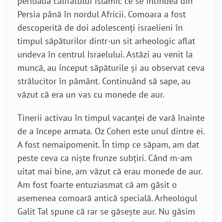
perioada califatului islamic ce se întindea din
Persia până în nordul Africii. Comoara a fost
descoperită de doi adolescenți israelieni în
timpul săpăturilor dintr-un sit arheologic aflat
undeva în centrul Israelului. Astăzi au venit la
muncă, au început săpăturile și au observat ceva
strălucitor în pământ. Continuând să sape, au
văzut că era un vas cu monede de aur.
Tinerii activau în timpul vacanței de vară înainte
de a începe armata. Oz Cohen este unul dintre ei.
A fost nemaipomenit. În timp ce săpam, am dat
peste ceva ca niște frunze subțiri. Când m-am
uitat mai bine, am văzut că erau monede de aur.
Am fost foarte entuziasmat că am găsit o
asemenea comoară antică specială. Arheologul
Galit Tal spune că rar se găsește aur. Nu găsim