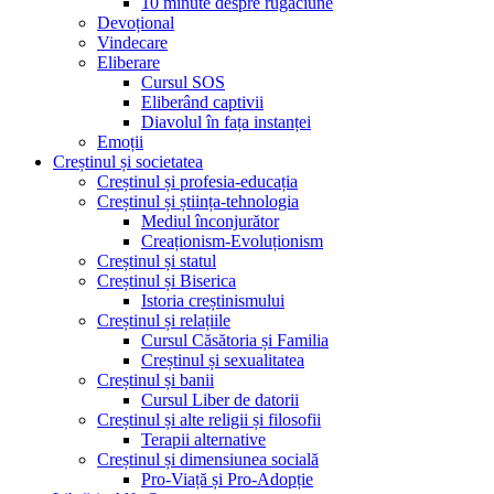
10 minute despre rugăciune
Devoțional
Vindecare
Eliberare
Cursul SOS
Eliberând captivii
Diavolul în fața instanței
Emoții
Creștinul și societatea
Creștinul și profesia-educația
Creștinul și știința-tehnologia
Mediul înconjurător
Creaționism-Evoluționism
Creștinul și statul
Creștinul și Biserica
Istoria creștinismului
Creștinul și relațiile
Cursul Căsătoria și Familia
Creștinul și sexualitatea
Creștinul și banii
Cursul Liber de datorii
Creștinul și alte religii și filosofii
Terapii alternative
Creștinul și dimensiunea socială
Pro-Viață și Pro-Adopție