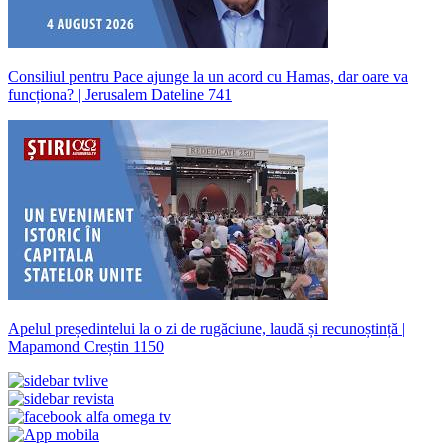
Consiliul pentru Pace ajunge la un acord cu Hamas, dar oare va
funcționa? | Jerusalem Dateline 741
Apelul președintelui la o zi de rugăciune, laudă și recunoștință |
Mapamond Creștin 1150