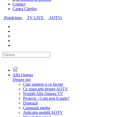
Contact
Cartea Cărților
Rugăciune
TV LIVE
AOTVi
Alfa Omega
Despre noi
Cine suntem și ce facem
Ce spun alții despre AOTV
Noutăți Alfa Omega TV
Proiecte - Cum poți fi parte?
Donează
Campanii media
Aplicația mobilă AOTV