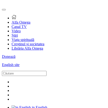
Alfa Omega
Canal TV
Video
Știri
Viața spirituală
Creștinul și societatea
Librăria Alfa Omega
Donează
English site
in English