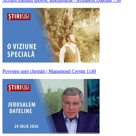
Acoliții Iranului sporesc amenințările | Jerusalem Dateline 738
Povestea unei chemări | Mapamond Creștin 1149