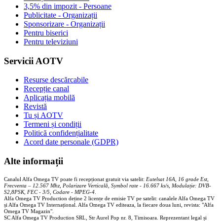
3,5% din impozit - Persoane
Publicitate - Organizații
Sponsorizare - Organizații
Pentru biserici
Pentru televiziuni
Servicii AOTV
Resurse descărcabile
Recepție canal
Aplicația mobilă
Revistă
Tu și AOTV
Termeni și condiții
Politică confidențialitate
Acord date personale (GDPR)
Alte informații
Canalul Alfa Omega TV poate fi recepționat gratuit via satelit:
Eutelsat 16A, 16 grade Est,
Frecventa – 12.567 Mhz, Polarizare
Vertica
lă, Symbol rate - 16.667 ks/s, Modulație: DVB-
S2,8PSK, FEC - 3/5, Codare - MPEG-4
.
Alfa Omega TV Production deține 2 licențe de emisie TV pe satelit: canalele Alfa Omega TV
și Alfa Omega TV Internațional. Alfa Omega TV editeaza, la fiecare doua luni, revista: "Alfa
Omega TV Magazin".
SC Alfa Omega TV Production SRL, Str Aurel Pop nr. 8, Timisoara. Reprezentant legal și