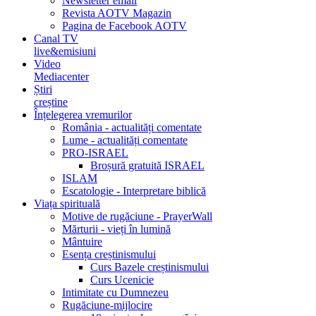
Newsletter email
Revista AOTV Magazin
Pagina de Facebook AOTV
Canal TV
live&emisiuni
Video
Mediacenter
Știri
creștine
Înțelegerea vremurilor
România - actualități comentate
Lume - actualități comentate
PRO-ISRAEL
Broșură gratuită ISRAEL
ISLAM
Escatologie - Interpretare biblică
Viața spirituală
Motive de rugăciune - PrayerWall
Mărturii - vieți în lumină
Mântuire
Esența creștinismului
Curs Bazele creștinismului
Curs Ucenicie
Intimitate cu Dumnezeu
Rugăciune-mijlocire