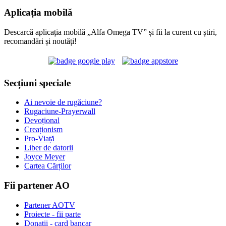
Aplicația mobilă
Descarcă aplicația mobilă „Alfa Omega TV” și fii la curent cu știri,
recomandări și noutăți!
Secțiuni speciale
Ai nevoie de rugăciune?
Rugaciune-Prayerwall
Devoțional
Creaționism
Pro-Viață
Liber de datorii
Joyce Meyer
Cartea Cărților
Fii partener AO
Partener AOTV
Proiecte - fii parte
Donații - card bancar