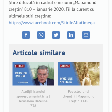
Știre difuzată în cadrul emisiunii „Mapamond
creștin” 810 – ianuarie 2020. Fii la curent cu
ultimele știri creștine:
https://www.facebook.com/StirileAlfaOmega
Articole similare
Acoliții Iranului
Povestea unei
sporesc amenințările |
chemări | Mapamond
Jerusalem Dateline
Creștin 1149
738