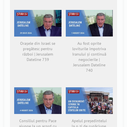
Orașele din Israel se
Au fost oprite
pregătesc pentru
loviturile împotriva
război | Jerusalem
Iranului și continuă
Dateline 739
negocierile |
Jerusalem Dateline
740
Consiliul pentru Pace
Apelul președintelui
ajunge la un acord cu
la o zi de rugăciune,