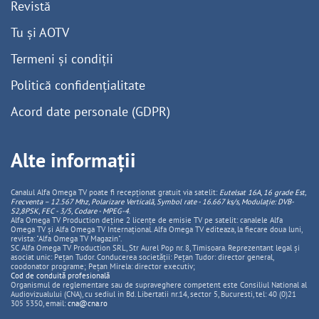
Revistă
Tu și AOTV
Termeni și condiții
Politică confidențialitate
Acord date personale (GDPR)
Alte informații
Canalul Alfa Omega TV poate fi recepționat gratuit via satelit:
Eutelsat 16A, 16 grade Est,
Frecventa – 12.567 Mhz, Polarizare
Vertica
lă, Symbol rate - 16.667 ks/s, Modulație: DVB-
S2,8PSK, FEC - 3/5, Codare - MPEG-4
.
Alfa Omega TV Production deține 2 licențe de emisie TV pe satelit: canalele Alfa
Omega TV și Alfa Omega TV Internațional. Alfa Omega TV editeaza, la fiecare doua luni,
revista: "Alfa Omega TV Magazin".
SC Alfa Omega TV Production SRL, Str Aurel Pop nr. 8, Timisoara. Reprezentant legal și
asociat unic: Pețan Tudor. Conducerea societății: Pețan Tudor: director general,
coodonator programe; Pețan Mirela: director executiv;
Cod de conduită profesională
Organismul de reglementare sau de supraveghere competent este Consiliul National al
Audiovizualului (CNA), cu sediul in Bd. Libertatii nr.14, sector 5, Bucuresti, tel: 40 (0)21
305 5350, email:
cna@cna.ro