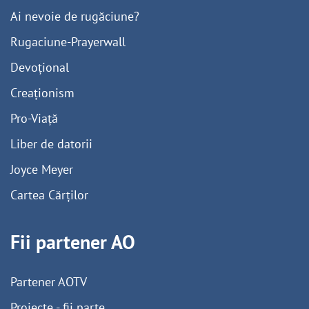
Ai nevoie de rugăciune?
Rugaciune-Prayerwall
Devoțional
Creaționism
Pro-Viață
Liber de datorii
Joyce Meyer
Cartea Cărților
Fii partener AO
Partener AOTV
Proiecte - fii parte