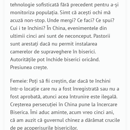
tehnologie sofisticată fără precedent pentru a-și
monitoriza populația. Simt că acești ochi mă
acuză non-stop. Unde mergi? Ce faci? Ce spui?
Cui i te închini? În China, evenimentele din
ultimii cinci ani sunt de neconceput. Pastorii
sunt arestați dacă nu permit instalarea
camerelor de supraveghere în biserici.
Autoritățile pot închide biserici oricând.
Presiunea crește.
Femeie: Poți să fii creștin, dar dacă te închini
într-o locație care nu a fost înregistrată sau nu a
fost aprobată, atunci acea întrunire este ilegală.
Creșterea persecuției în China pune la încercare
Biserica. Îmi aduc aminte, acum vreo cinci ani,
că am auzit că guvernul chinez a dărâmat crucile
de pe acoperișurile bisericilor.