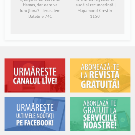
Hamas, dar oare va
laudă și recunoștință |
funcționa? | Jerusalem
Mapamond Creștin
Dateline 741
1150