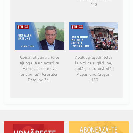
740
Consiliul pentru Pace
Apelul președintelui
ajunge la un acord cu
la o zi de rugăciune,
Hamas, dar oare va
laudă și recunoștință |
funcționa? | Jerusalem
Mapamond Creștin
Dateline 741
1150