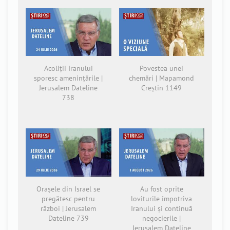
Acoliții Iranului
Povestea unei
sporesc amenințările |
chemări | Mapamond
Jerusalem Dateline
Creștin 1149
738
Orașele din Israel se
Au fost oprite
pregătesc pentru
loviturile împotriva
război | Jerusalem
Iranului și continuă
Dateline 739
negocierile |
Jerusalem Dateline