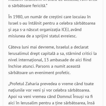
o sărbătoare fericită.”
În 1980, un număr de creștini care locuiau în
Israel s-au întâlnit pentru a celebra sărbătoarea
și așa s-a născut organizația ICEJ, având
misiunea de a sprijini statul evreiesc.
Câteva luni mai devreme, Israelul a declarat
Ierusalimul drept capitală a sa, stârnind critici la
nivel internațional, 13 ambasade de aici fiind
închise atunci. Parsons a numit această
sărbătoare un eveniment profetic.
„Profetul Zaharia prevedea o vreme când toate
națiunile vor veni și vor celebra sărbătoarea.
Apoi va veni vremea când Domnul Însuși va fi
aici în Ierusalim pentru a ține sărbătoarea, însă