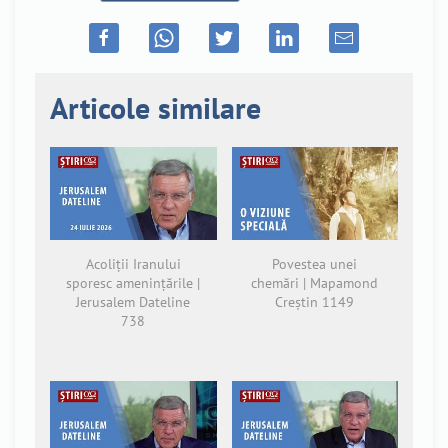
Articole similare
Acoliții Iranului
Povestea unei
sporesc amenințările |
chemări | Mapamond
Jerusalem Dateline
Creștin 1149
738