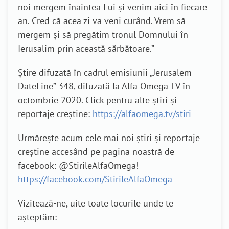
noi mergem înaintea Lui și venim aici în fiecare
an. Cred că acea zi va veni curând. Vrem să
mergem și să pregătim tronul Domnului în
Ierusalim prin această sărbătoare.”
Știre difuzată în cadrul emisiunii „Jerusalem
DateLine” 348, difuzată la Alfa Omega TV în
octombrie 2020. Click pentru alte știri și
reportaje creștine:
https://alfaomega.tv/stiri
Urmărește acum cele mai noi știri și reportaje
creștine accesând pe pagina noastră de
facebook: @StirileAlfaOmega!
https://facebook.com/StirileAlfaOmega
Vizitează-ne, uite toate locurile unde te
așteptăm: