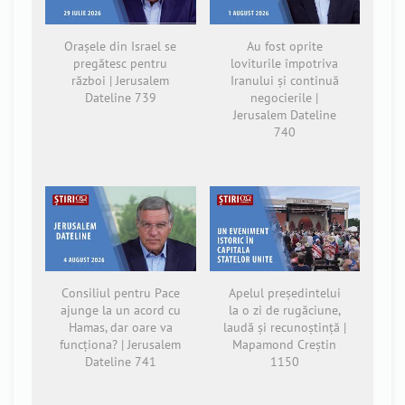
Orașele din Israel se
Au fost oprite
pregătesc pentru
loviturile împotriva
război | Jerusalem
Iranului și continuă
Dateline 739
negocierile |
Jerusalem Dateline
740
Consiliul pentru Pace
Apelul președintelui
ajunge la un acord cu
la o zi de rugăciune,
Hamas, dar oare va
laudă și recunoștință |
funcționa? | Jerusalem
Mapamond Creștin
Dateline 741
1150