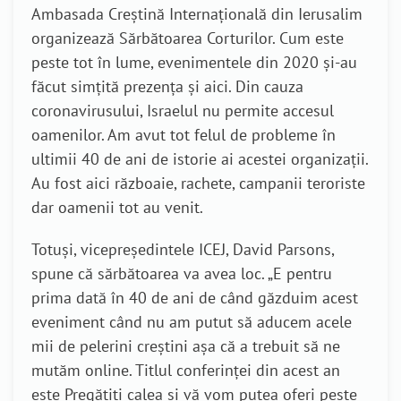
Ambasada Creștină Internațională din Ierusalim
organizează Sărbătoarea Corturilor. Cum este
peste tot în lume, evenimentele din 2020 și-au
făcut simțită prezența și aici. Din cauza
coronavirusului, Israelul nu permite accesul
oamenilor. Am avut tot felul de probleme în
ultimii 40 de ani de istorie ai acestei organizații.
Au fost aici războaie, rachete, campanii teroriste
dar oamenii tot au venit.
Totuși, vicepreședintele ICEJ, David Parsons,
spune că sărbătoarea va avea loc. „E pentru
prima dată în 40 de ani de când găzduim acest
eveniment când nu am putut să aducem acele
mii de pelerini creștini așa că a trebuit să ne
mutăm online. Titlul conferinței din acest an
este Pregătiți calea și vă vom putea oferi peste