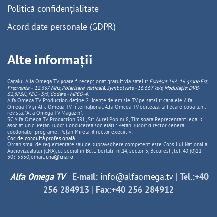
Politică confidențialitate
Acord date personale (GDPR)
Alte informații
Canalul Alfa Omega TV poate fi recepționat gratuit via satelit:
Eutelsat 16A, 16 grade Est,
Frecventa – 12.567 Mhz, Polarizare
Vertica
lă, Symbol rate - 16.667 ks/s, Modulație: DVB-
S2,8PSK, FEC - 3/5, Codare - MPEG-4
.
Alfa Omega TV Production deține 2 licențe de emisie TV pe satelit: canalele Alfa
Omega TV și Alfa Omega TV Internațional. Alfa Omega TV editeaza, la fiecare doua luni,
revista: "Alfa Omega TV Magazin".
SC Alfa Omega TV Production SRL, Str Aurel Pop nr. 8, Timisoara. Reprezentant legal și
asociat unic: Pețan Tudor. Conducerea societății: Pețan Tudor: director general,
coodonator programe; Pețan Mirela: director executiv;
Cod de conduită profesională
Organismul de reglementare sau de supraveghere competent este Consiliul National al
Audiovizualului (CNA), cu sediul in Bd. Libertatii nr.14, sector 5, Bucuresti, tel: 40 (0)21
305 5350, email:
cna@cna.ro
Alfa Omega TV
-
E-mail:
info@alfaomega.tv
|
Tel.:+40
256 284913
|
Fax:+40 256 284912