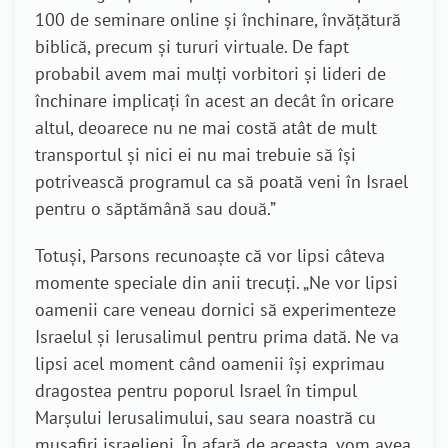
100 de seminare online și închinare, învățătură
biblică, precum și tururi virtuale. De fapt
probabil avem mai mulți vorbitori și lideri de
închinare implicați în acest an decât în oricare
altul, deoarece nu ne mai costă atât de mult
transportul și nici ei nu mai trebuie să își
potrivească programul ca să poată veni în Israel
pentru o săptămână sau două.”
Totuși, Parsons recunoaște că vor lipsi câteva
momente speciale din anii trecuți. „Ne vor lipsi
oamenii care veneau dornici să experimenteze
Israelul și Ierusalimul pentru prima dată. Ne va
lipsi acel moment când oamenii își exprimau
dragostea pentru poporul Israel în timpul
Marșului Ierusalimului, sau seara noastră cu
musafiri israelieni. În afară de aceasta, vom avea