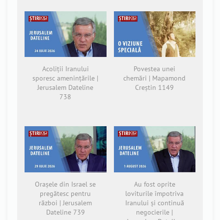
Acoliții Iranului
Povestea unei
sporesc amenințările |
chemări | Mapamond
Jerusalem Dateline
Creștin 1149
738
Orașele din Israel se
Au fost oprite
pregătesc pentru
loviturile împotriva
război | Jerusalem
Iranului și continuă
Dateline 739
negocierile |