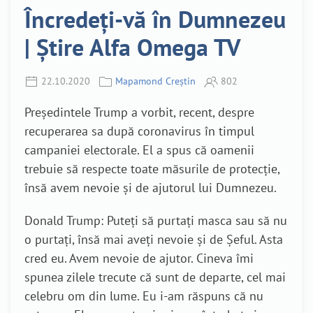
Încredeți-vă în Dumnezeu
| Știre Alfa Omega TV
22.10.2020
Mapamond Creștin
802
Președintele Trump a vorbit, recent, despre
recuperarea sa după coronavirus în timpul
campaniei electorale. El a spus că oamenii
trebuie să respecte toate măsurile de protecție,
însă avem nevoie și de ajutorul lui Dumnezeu.
Donald Trump: Puteți să purtați masca sau să nu
o purtați, însă mai aveți nevoie și de Șeful. Asta
cred eu. Avem nevoie de ajutor. Cineva îmi
spunea zilele trecute că sunt de departe, cel mai
celebru om din lume. Eu i-am răspuns că nu