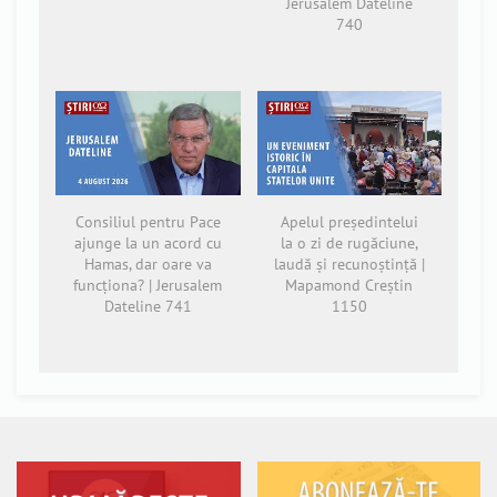
Jerusalem Dateline
740
Consiliul pentru Pace
Apelul președintelui
ajunge la un acord cu
la o zi de rugăciune,
Hamas, dar oare va
laudă și recunoștință |
funcționa? | Jerusalem
Mapamond Creștin
Dateline 741
1150