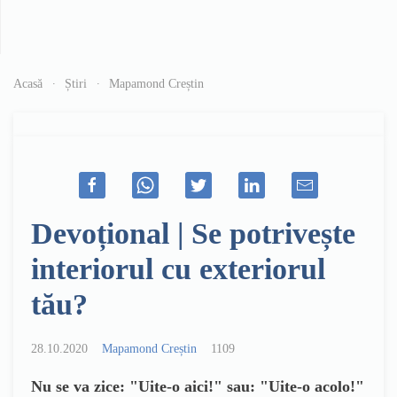
Acasă
Știri
Mapamond Creștin
Devoțional | Se potrivește
interiorul cu exteriorul
tău?
28.10.2020
Mapamond Creștin
1109
Nu se va zice: "Uite-o aici!" sau: "Uite-o acolo!"