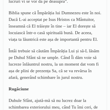
lucruri vi se vor da pe deasupra”.
Biblia spune că Împărăția lui Dumnezeu este în noi.
Dacă L-ai acceptat pe Isus Hristos ca Mântuitor,
înseamnă că El trăiește în tine – iar El dorește să
locuiască într-o casă spirituală bună. De aceea,
viața ta lăuntrică este așa de importantă pentru El.
Întâi trebuie să căutăm Împărăția Lui și să-L lăsăm
pe Duhul Sfânt să ne umple. Când Îi dăm voie să
lucreze înlăuntrul nostru, la un moment dat vom fi
așa de plini de prezența Sa, că se va revărsa în
afară, generând schimbare în jurul nostru.
Rugăciune
Duhule Sfânt, ajută-mă să nu lucrez doar la
schimbarea exteriorului meu, când Tu îmi ceri, de