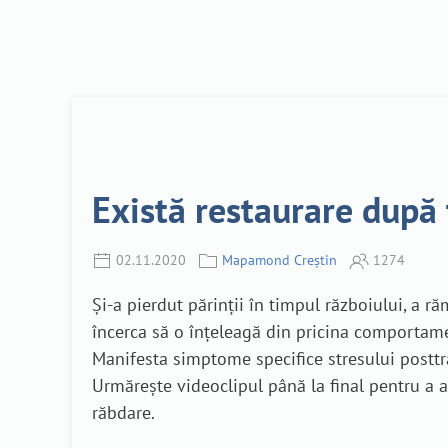
Există restaurare după t
02.11.2020
Mapamond Creștin
1274
Și-a pierdut părinții în timpul războiului, a ră
încerca să o înțeleagă din pricina comportamen
Manifesta simptome specifice stresului posttrau
Urmărește videoclipul până la final pentru a af
răbdare.