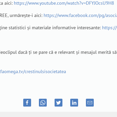
a aici:
https://www.youtube.com/watch?v=DFYJOcsU9H8
REE, urmărește-i aici:
https://www.facebook.com/pg/asoci
nține statistici și materiale informative interesante:
https:/
eoclipul dacă ți se pare că e relevant și mesajul merită să
lfaomega.tv/crestinulsisocietatea