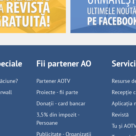
peciale
Fii partener AO
Servic
găciune?
Partener AOTV
Resurse d
rwall
Proiecte - fii parte
Recepție c
Donații - card bancar
Aplicația 
3,5% din impozit -
Revistă
Persoane
Tu și AOT
Publicitate - Organizații