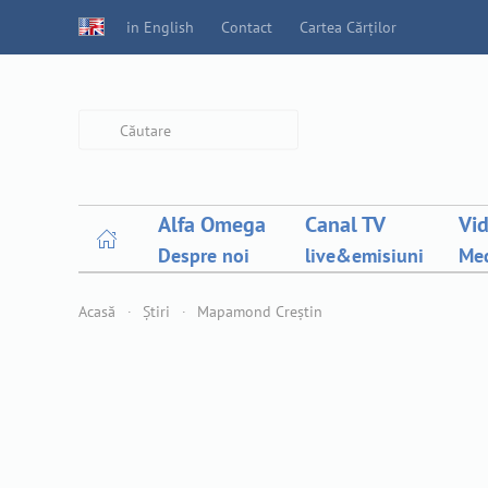
in English
Contact
Cartea Cărților
Type 2 or more characters for
results.
Alfa Omega
Canal TV
Vi
Despre noi
live&emisiuni
Med
Acasă
Știri
Mapamond Creștin