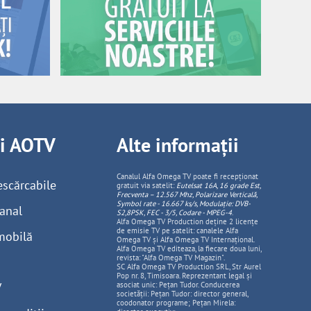
ii AOTV
Alte informații
Canalul Alfa Omega TV poate fi recepționat
escărcabile
gratuit via satelit:
Eutelsat 16A, 16 grade Est,
Frecventa – 12.567 Mhz, Polarizare
Vertica
lă,
Symbol rate - 16.667 ks/s, Modulație: DVB-
anal
S2,8PSK, FEC - 3/5, Codare - MPEG-4
.
Alfa Omega TV Production deține 2 licențe
de emisie TV pe satelit: canalele Alfa
mobilă
Omega TV și Alfa Omega TV Internațional.
Alfa Omega TV editeaza, la fiecare doua luni,
revista: "Alfa Omega TV Magazin".
SC Alfa Omega TV Production SRL, Str Aurel
Pop nr. 8, Timisoara. Reprezentant legal și
V
asociat unic: Pețan Tudor. Conducerea
societății: Pețan Tudor: director general,
coodonator programe; Pețan Mirela: