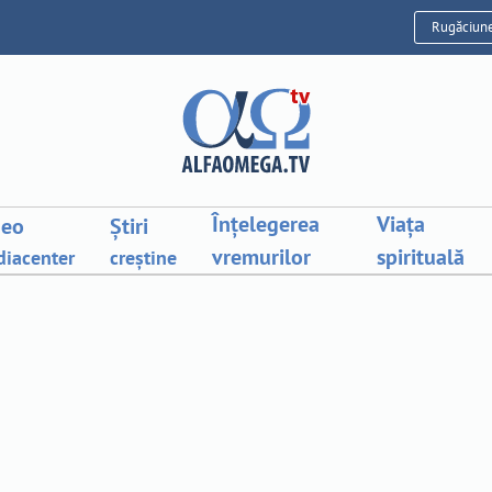
Rugăciun
Înțelegerea
Viața
deo
Știri
vremurilor
spirituală
iacenter
creștine