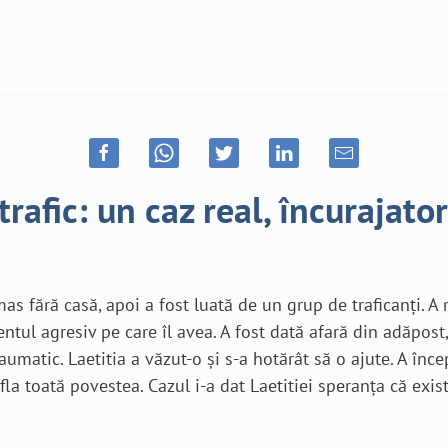
rafic: un caz real, încurajato
mas fără casă, apoi a fost luată de un grup de traficanți. A 
tul agresiv pe care îl avea. A fost dată afară din adăpost,
matic. Laetitia a văzut-o și s-a hotărât să o ajute. A înce
la toată povestea. Cazul i-a dat Laetitiei speranța că exist