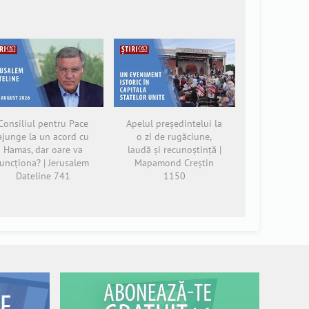
Consiliul pentru Pace
Apelul președintelui la
ajunge la un acord cu
o zi de rugăciune,
Hamas, dar oare va
laudă și recunoștință |
funcționa? | Jerusalem
Mapamond Creștin
Dateline 741
1150