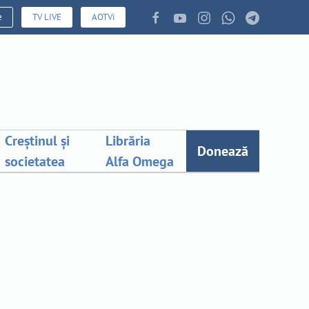
e
TV LIVE
AOTVi
Creștinul și
Librăria
Donează
societatea
Alfa Omega