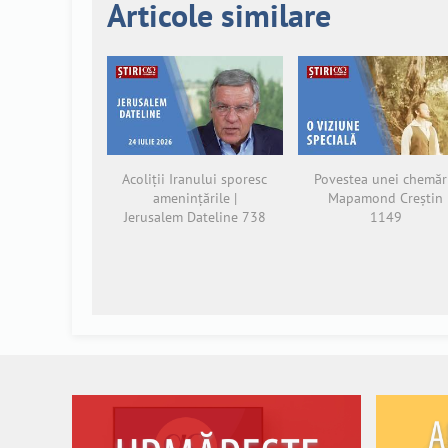
Articole similare
Acoliții Iranului sporesc
Povestea unei chemări
amenințările |
Mapamond Creștin
Jerusalem Dateline 738
1149