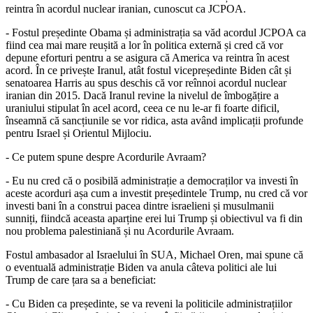
reintra în acordul nuclear iranian, cunoscut ca JCPOA.
- Fostul președinte Obama și administrația sa văd acordul JCPOA ca
fiind cea mai mare reușită a lor în politica externă și cred că vor
depune eforturi pentru a se asigura că America va reintra în acest
acord. În ce privește Iranul, atât fostul vicepreședinte Biden cât și
senatoarea Harris au spus deschis că vor reînnoi acordul nuclear
iranian din 2015. Dacă Iranul revine la nivelul de îmbogățire a
uraniului stipulat în acel acord, ceea ce nu le-ar fi foarte dificil,
înseamnă că sancțiunile se vor ridica, asta având implicații profunde
pentru Israel și Orientul Mijlociu.
- Ce putem spune despre Acordurile Avraam?
- Eu nu cred că o posibilă administrație a democraților va investi în
aceste acorduri așa cum a investit președintele Trump, nu cred că vor
investi bani în a construi pacea dintre israelieni și musulmanii
sunniți, fiindcă aceasta aparține erei lui Trump și obiectivul va fi din
nou problema palestiniană și nu Acordurile Avraam.
Fostul ambasador al Israelului în SUA, Michael Oren, mai spune că
o eventuală administrație Biden va anula câteva politici ale lui
Trump de care țara sa a beneficiat:
- Cu Biden ca președinte, se va reveni la politicile administrațiilor