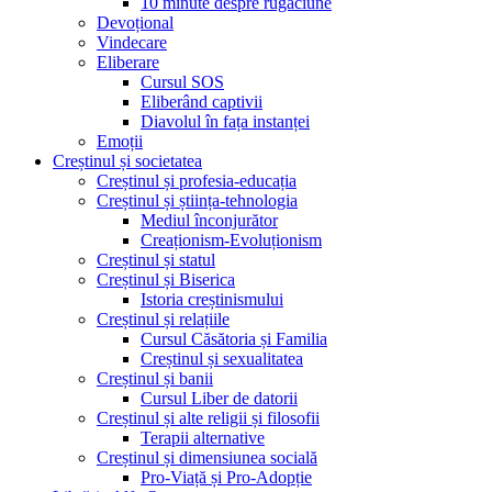
10 minute despre rugăciune
Devoțional
Vindecare
Eliberare
Cursul SOS
Eliberând captivii
Diavolul în fața instanței
Emoții
Creștinul și societatea
Creștinul și profesia-educația
Creștinul și știința-tehnologia
Mediul înconjurător
Creaționism-Evoluționism
Creștinul și statul
Creștinul și Biserica
Istoria creștinismului
Creștinul și relațiile
Cursul Căsătoria și Familia
Creștinul și sexualitatea
Creștinul și banii
Cursul Liber de datorii
Creștinul și alte religii și filosofii
Terapii alternative
Creștinul și dimensiunea socială
Pro-Viață și Pro-Adopție