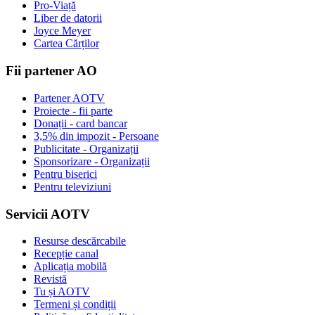
Pro-Viață
Liber de datorii
Joyce Meyer
Cartea Cărților
Fii partener AO
Partener AOTV
Proiecte - fii parte
Donații - card bancar
3,5% din impozit - Persoane
Publicitate - Organizații
Sponsorizare - Organizații
Pentru biserici
Pentru televiziuni
Servicii AOTV
Resurse descărcabile
Recepție canal
Aplicația mobilă
Revistă
Tu și AOTV
Termeni și condiții