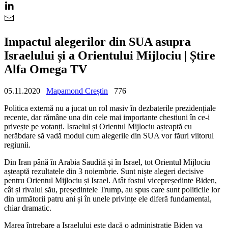
Impactul alegerilor din SUA asupra
Israelului și a Orientului Mijlociu | Știre
Alfa Omega TV
05.11.2020
Mapamond Creștin
776
Politica externă nu a jucat un rol masiv în dezbaterile prezidențiale
recente, dar rămâne una din cele mai importante chestiuni în ce-i
privește pe votanți. Israelul și Orientul Mijlociu așteaptă cu
nerăbdare să vadă modul cum alegerile din SUA vor făuri viitorul
regiunii.
Din Iran până în Arabia Saudită și în Israel, tot Orientul Mijlociu
așteaptă rezultatele din 3 noiembrie. Sunt niște alegeri decisive
pentru Orientul Mijlociu și Israel. Atât fostul vicepreședinte Biden,
cât și rivalul său, președintele Trump, au spus care sunt politicile lor
din următorii patru ani și în unele privințe ele diferă fundamental,
chiar dramatic.
Marea întrebare a Israelului este dacă o administrație Biden va