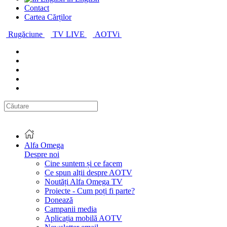
Contact
Cartea Cărților
Rugăciune
TV LIVE
AOTVi
Alfa Omega
Despre noi
Cine suntem și ce facem
Ce spun alții despre AOTV
Noutăți Alfa Omega TV
Proiecte - Cum poți fi parte?
Donează
Campanii media
Aplicația mobilă AOTV