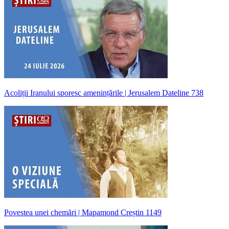
Acoliții Iranului sporesc amenințările | Jerusalem Dateline 738
Povestea unei chemări | Mapamond Creștin 1149