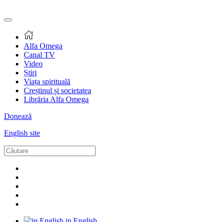
Alfa Omega
Canal TV
Video
Știri
Viața spirituală
Creștinul și societatea
Librăria Alfa Omega
Donează
English site
in English