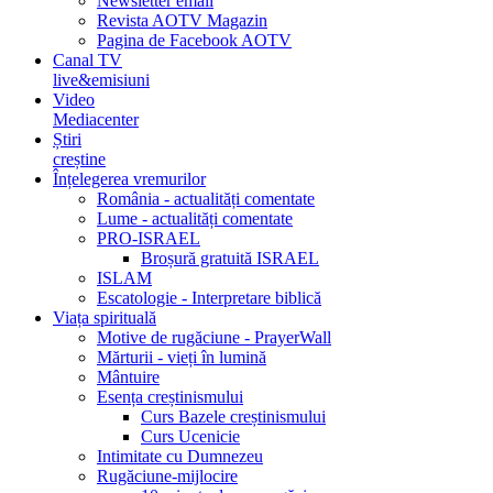
Newsletter email
Revista AOTV Magazin
Pagina de Facebook AOTV
Canal TV
live&emisiuni
Video
Mediacenter
Știri
creștine
Înțelegerea vremurilor
România - actualități comentate
Lume - actualități comentate
PRO-ISRAEL
Broșură gratuită ISRAEL
ISLAM
Escatologie - Interpretare biblică
Viața spirituală
Motive de rugăciune - PrayerWall
Mărturii - vieți în lumină
Mântuire
Esența creștinismului
Curs Bazele creștinismului
Curs Ucenicie
Intimitate cu Dumnezeu
Rugăciune-mijlocire