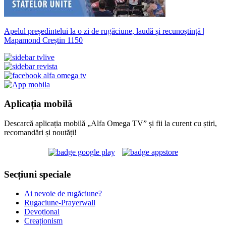
Apelul președintelui la o zi de rugăciune, laudă și recunoștință |
Mapamond Creștin 1150
Aplicația mobilă
Descarcă aplicația mobilă „Alfa Omega TV” și fii la curent cu știri,
recomandări și noutăți!
Secțiuni speciale
Ai nevoie de rugăciune?
Rugaciune-Prayerwall
Devoțional
Creaționism