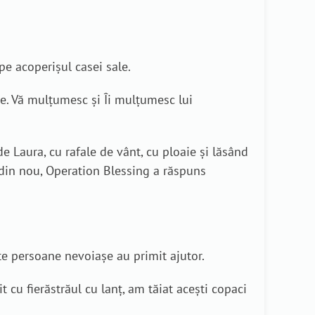
pe acoperișul casei sale.
e. Vă mulțumesc și Îi mulțumesc lui
e Laura, cu rafale de vânt, cu ploaie și lăsând
, din nou, Operation Blessing a răspuns
te persoane nevoiașe au primit ajutor.
cu fierăstrăul cu lanț, am tăiat acești copaci