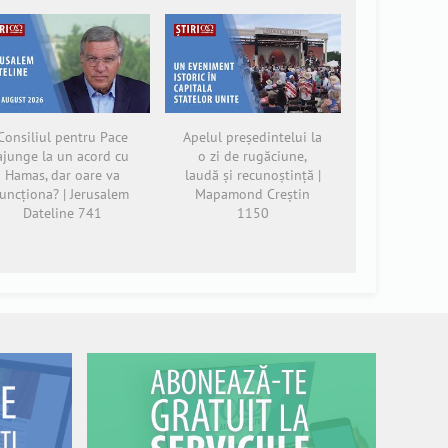
Consiliul pentru Pace
Apelul președintelui la
ajunge la un acord cu
o zi de rugăciune,
Hamas, dar oare va
laudă și recunoștință |
funcționa? | Jerusalem
Mapamond Creștin
Dateline 741
1150