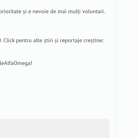
prioritate și e nevoie de mai mulți voluntari.
lick pentru alte știri și reportaje creștine:
rileAlfaOmega!