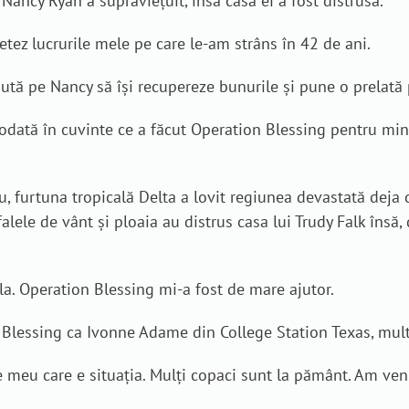
Nancy Ryan a supraviețuit, însă casa ei a fost distrusă.
tez lucrurile mele pe care le-am strâns în 42 de ani.
ută pe Nancy să își recupereze bunurile și pune o prelată 
odată în cuvinte ce a făcut Operation Blessing pentru min
, furtuna tropicală Delta a lovit regiunea devastată deja d
alele de vânt și ploaia au distrus casa lui Trudy Falk însă
la. Operation Blessing mi-a fost de mare ajutor.
on Blessing ca Ivonne Adame din College Station Texas, mul
eu care e situația. Mulți copaci sunt la pământ. Am venit 