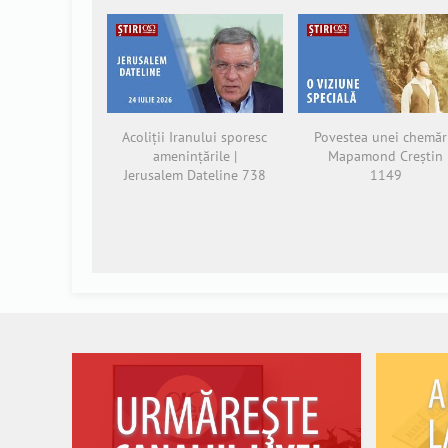
Acoliții Iranului sporesc
Povestea unei chemări
amenințările |
Mapamond Creștin
Jerusalem Dateline 738
1149