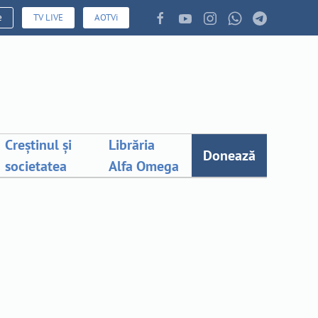
e
TV LIVE
AOTVi
Creștinul și
Librăria
Donează
societatea
Alfa Omega