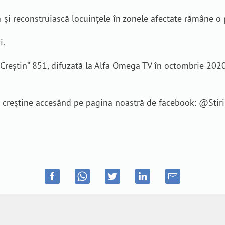
ă-și reconstruiască locuințele în zonele afectate rămâne o 
i.
reștin” 851, difuzată la Alfa Omega TV în octombrie 2020. C
je creștine accesând pe pagina noastră de facebook: @Sti