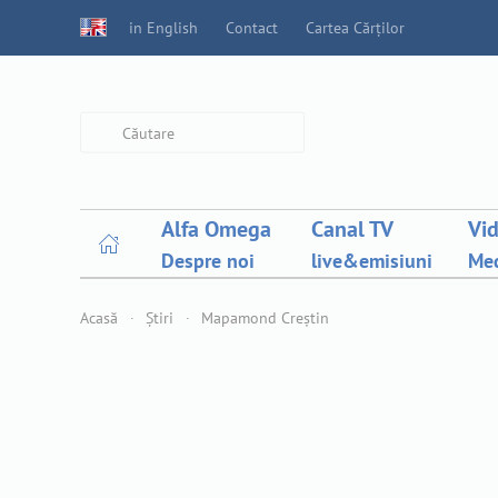
in English
Contact
Cartea Cărților
Type 2 or more characters for
results.
Alfa Omega
Canal TV
Vi
Despre noi
live&emisiuni
Med
Acasă
Știri
Mapamond Creștin