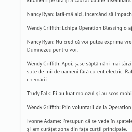
kilometri pe oră și a cauzat daune însemnate. 
Nancy Ryan: Iată-mă aici, încercând să împache
Wendy Griffith: Echipa Operation Blessing o aj
Nancy Ryan: Nu cred că voi putea exprima vre
Dumnezeu pentru voi.
Wendy Griffith: Apoi, șase săptămâni mai târziu
sute de mii de oameni fără curent electric. Raf
chemării.
Trudy Falk: Ei au luat molozul și au scos mobi
Wendy Griffith: Prin voluntarii de la Operati
Ivonne Adame: Presupun că se vede în spatele m
și am curățat zona din fața curții principale.