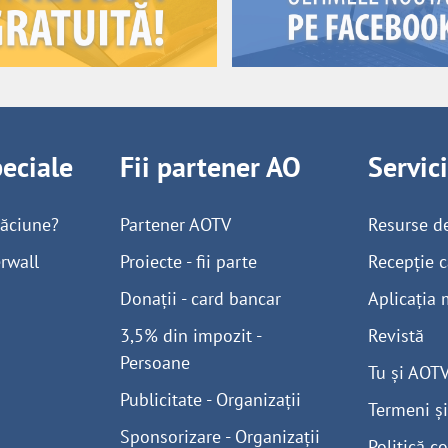
peciale
Fii partener AO
Servic
găciune?
Partener AOTV
Resurse d
rwall
Proiecte - fii parte
Recepție c
Donații - card bancar
Aplicația 
3,5% din impozit -
Revistă
Persoane
Tu și AOT
Publicitate - Organizații
Termeni și
Sponsorizare - Organizații
Politică co