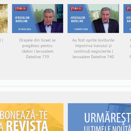
 |
Orașele din Israel se
Au fost oprite loviturile
pregătesc pentru
împotriva Iranului și
război | Jerusalem
continuă negocierile |
Dateline 739
Jerusalem Dateline 740