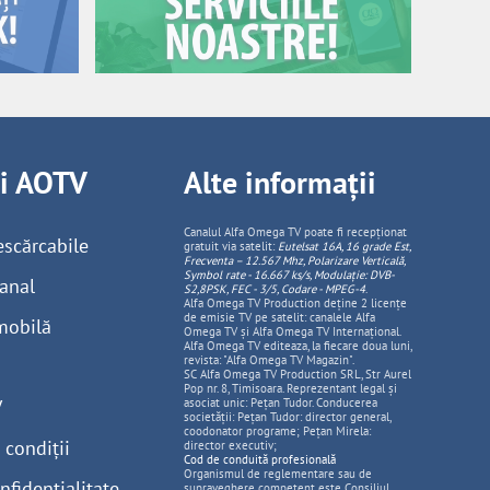
ii AOTV
Alte informații
Canalul Alfa Omega TV poate fi recepționat
escărcabile
gratuit via satelit:
Eutelsat 16A, 16 grade Est,
Frecventa – 12.567 Mhz, Polarizare
Vertica
lă,
Symbol rate - 16.667 ks/s, Modulație: DVB-
anal
S2,8PSK, FEC - 3/5, Codare - MPEG-4
.
Alfa Omega TV Production deține 2 licențe
de emisie TV pe satelit: canalele Alfa
mobilă
Omega TV și Alfa Omega TV Internațional.
Alfa Omega TV editeaza, la fiecare doua luni,
revista: "Alfa Omega TV Magazin".
SC Alfa Omega TV Production SRL, Str Aurel
Pop nr. 8, Timisoara. Reprezentant legal și
V
asociat unic: Pețan Tudor. Conducerea
societății: Pețan Tudor: director general,
coodonator programe; Pețan Mirela:
 condiții
director executiv;
Cod de conduită profesională
Organismul de reglementare sau de
nfidențialitate
supraveghere competent este Consiliul