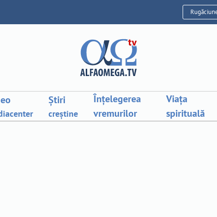
Rugăciun
Înțelegerea
Viața
deo
Știri
vremurilor
spirituală
iacenter
creștine