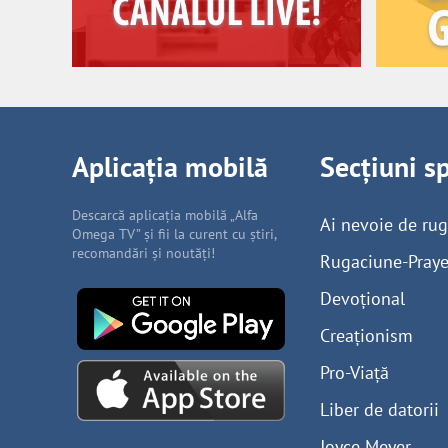
Aplicația mobilă
Secțiuni s
Descarcă aplicația mobilă „Alfa
Ai nevoie de ru
Omega TV” și fii la curent cu știri,
recomandări și noutăți!
Rugaciune-Praye
Devoțional
Creaționism
Pro-Viață
Liber de datorii
Joyce Meyer