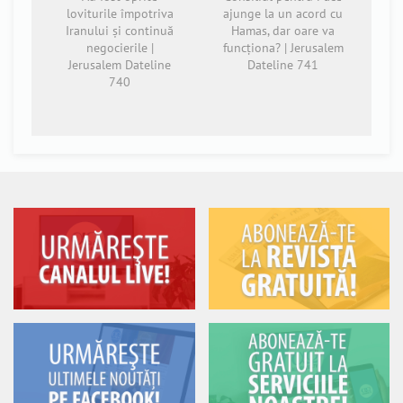
loviturile împotriva
ajunge la un acord cu
Iranului și continuă
Hamas, dar oare va
negocierile |
funcționa? | Jerusalem
Jerusalem Dateline
Dateline 741
740