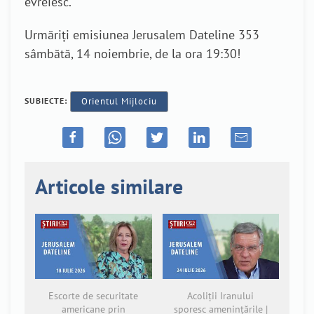
evreiesc.
Urmăriți emisiunea Jerusalem Dateline 353
sâmbătă, 14 noiembrie, de la ora 19:30!
SUBIECTE:
Orientul Mijlociu
Articole similare
Escorte de securitate
Acoliții Iranului
americane prin
sporesc amenințările |