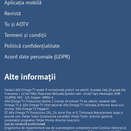
Aplicația mobilă
Revistă
Tu și AOTV
Termeni și condiții
Politică confidențialitate
Acord date personale (GDPR)
Alte informații
Canalul Alfa Omega TV poate fi recepționat gratuit via satelit:
Eutelsat 16A, 16 grade Est,
Frecventa – 12.567 Mhz, Polarizare
Vertica
lă, Symbol rate - 16.667 ks/s, Modulație: DVB-
S2,8PSK, FEC - 3/5, Codare - MPEG-4
.
Alfa Omega TV Production deține 2 licențe de emisie TV pe satelit: canalele Alfa
Omega TV și Alfa Omega TV Internațional. Alfa Omega TV editeaza, la fiecare doua luni,
revista: "Alfa Omega TV Magazin".
SC Alfa Omega TV Production SRL, Str Aurel Pop nr. 8, Timisoara. Reprezentant legal și
asociat unic: Pețan Tudor. Conducerea societății: Pețan Tudor: director general,
coodonator programe; Pețan Mirela: director executiv;
Cod de conduită profesională
Organismul de reglementare sau de supraveghere competent este Consiliul National al