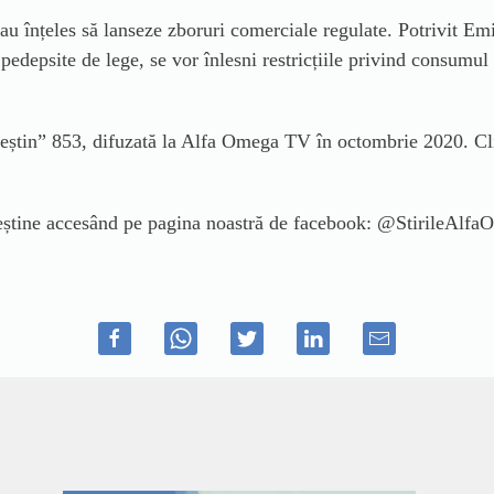
au înțeles să lanseze zboruri comerciale regulate. Potrivit Em
pedepsite de lege, se vor înlesni restricțiile privind consumul 
știn” 853, difuzată la Alfa Omega TV în octombrie 2020. Click 
creștine accesând pe pagina noastră de facebook: @StirileAlf