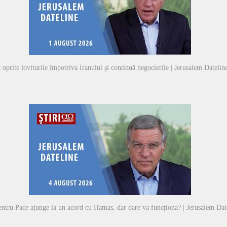
 oprite loviturile împotriva Iranului și continuă negocierile | Jerusalem Datelin
entru Pace ajunge la un acord cu Hamas, dar oare va funcționa? | Jerusalem Dat