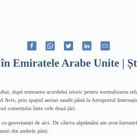
ni în Emiratele Arabe Unite |
Dubai, după semnarea acordului istoric pentru normalizarea rel
el Aviv, prin spațiul aerian saudit până la Aeroportul Internaț
ul comerțului între cele două țări.
cu guvernanții de aici. De câteva săptămâni am avut întruniri
enii din ambele părți.