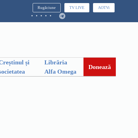
Rugăciune
TV LIVE
AOTVi
Creștinul și
Librăria
Donează
societatea
Alfa Omega