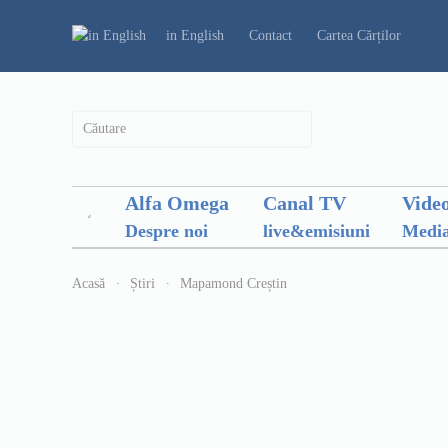
in English
Contact
Cartea Cărților
Alfa Omega
Canal TV
Vide
Despre noi
live&emisiuni
Media
Acasă
Știri
Mapamond Creștin