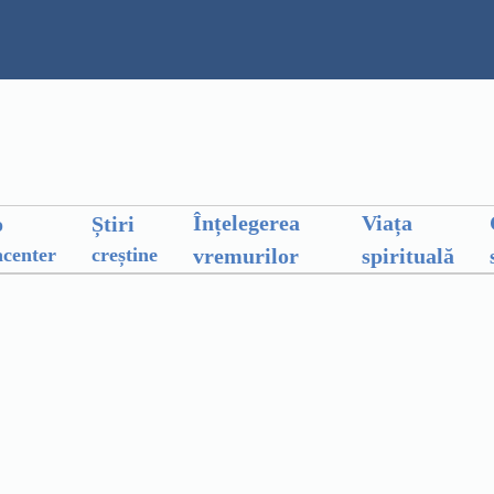
Înțelegerea
Viața
o
Știri
vremurilor
spirituală
center
creștine