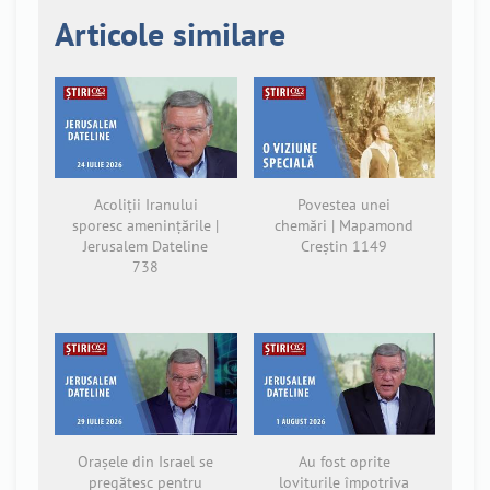
Articole similare
Acoliții Iranului
Povestea unei
sporesc amenințările |
chemări | Mapamond
Jerusalem Dateline
Creștin 1149
738
Orașele din Israel se
Au fost oprite
pregătesc pentru
loviturile împotriva