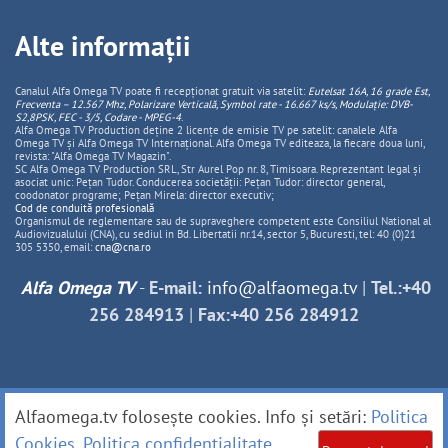
Alte informații
Canalul Alfa Omega TV poate fi recepționat gratuit via satelit:
Eutelsat 16A, 16 grade Est,
Frecventa – 12.567 Mhz, Polarizare
Vertica
lă, Symbol rate - 16.667 ks/s, Modulație: DVB-
S2,8PSK, FEC - 3/5, Codare - MPEG-4
.
Alfa Omega TV Production deține 2 licențe de emisie TV pe satelit: canalele Alfa
Omega TV și Alfa Omega TV Internațional. Alfa Omega TV editeaza, la fiecare doua luni,
revista: "Alfa Omega TV Magazin".
SC Alfa Omega TV Production SRL, Str Aurel Pop nr. 8, Timisoara. Reprezentant legal și
asociat unic: Pețan Tudor. Conducerea societății: Pețan Tudor: director general,
coodonator programe; Pețan Mirela: director executiv;
Cod de conduită profesională
Organismul de reglementare sau de supraveghere competent este Consiliul National al
Audiovizualului (CNA), cu sediul in Bd. Libertatii nr.14, sector 5, Bucuresti, tel: 40 (0)21
305 5350, email:
cna@cna.ro
Alfa Omega TV
-
E-mail:
info@alfaomega.tv
|
Tel.:+40
256 284913
|
Fax:+40 256 284912
Alfaomega.tv folosește cookies. Info și setări:
Politica
Cookies
.
Politica confidențialitate
.