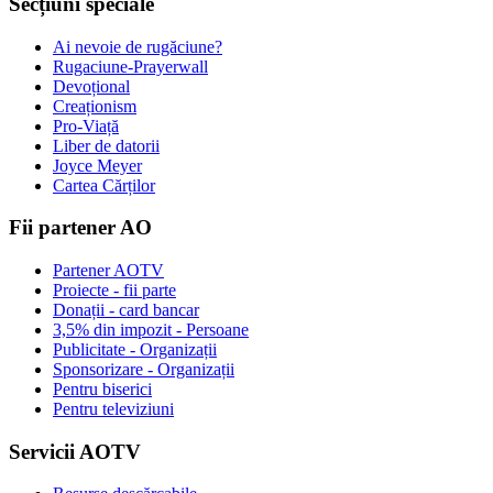
Secțiuni speciale
Ai nevoie de rugăciune?
Rugaciune-Prayerwall
Devoțional
Creaționism
Pro-Viață
Liber de datorii
Joyce Meyer
Cartea Cărților
Fii partener AO
Partener AOTV
Proiecte - fii parte
Donații - card bancar
3,5% din impozit - Persoane
Publicitate - Organizații
Sponsorizare - Organizații
Pentru biserici
Pentru televiziuni
Servicii AOTV