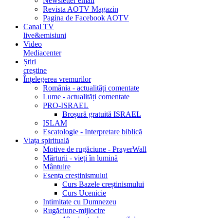
Newsletter email
Revista AOTV Magazin
Pagina de Facebook AOTV
Canal TV
live&emisiuni
Video
Mediacenter
Știri
creștine
Înțelegerea vremurilor
România - actualități comentate
Lume - actualități comentate
PRO-ISRAEL
Broșură gratuită ISRAEL
ISLAM
Escatologie - Interpretare biblică
Viața spirituală
Motive de rugăciune - PrayerWall
Mărturii - vieți în lumină
Mântuire
Esența creștinismului
Curs Bazele creștinismului
Curs Ucenicie
Intimitate cu Dumnezeu
Rugăciune-mijlocire