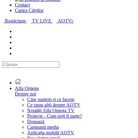
Contact
Cartea Cărților
Rugăciune
TV LIVE
AOTVi
Alfa Omega
Despre noi
Cine suntem și ce facem
Ce spun alții despre AOTV
Noutăți Alfa Omega TV
Proiecte - Cum poți fi parte?
Donează
Campanii media
Aplicația mobilă AOTV