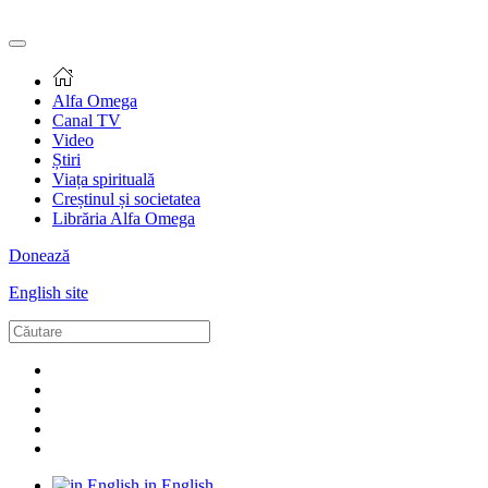
Alfa Omega
Canal TV
Video
Știri
Viața spirituală
Creștinul și societatea
Librăria Alfa Omega
Donează
English site
in English