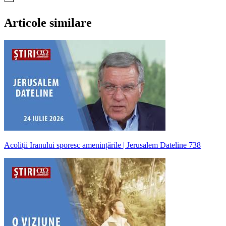
Articole similare
Acoliții Iranului sporesc amenințările | Jerusalem Dateline 738