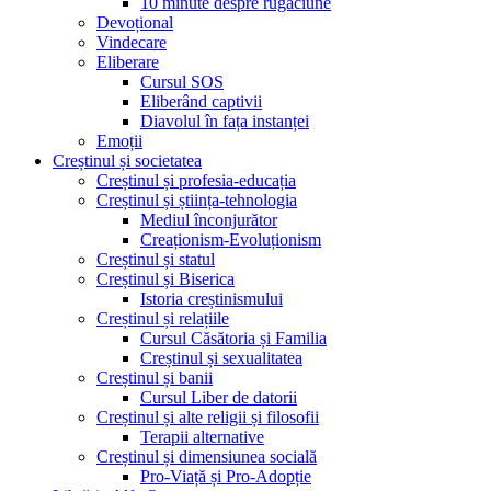
10 minute despre rugăciune
Devoțional
Vindecare
Eliberare
Cursul SOS
Eliberând captivii
Diavolul în fața instanței
Emoții
Creștinul și societatea
Creștinul și profesia-educația
Creștinul și știința-tehnologia
Mediul înconjurător
Creaționism-Evoluționism
Creștinul și statul
Creștinul și Biserica
Istoria creștinismului
Creștinul și relațiile
Cursul Căsătoria și Familia
Creștinul și sexualitatea
Creștinul și banii
Cursul Liber de datorii
Creștinul și alte religii și filosofii
Terapii alternative
Creștinul și dimensiunea socială
Pro-Viață și Pro-Adopție