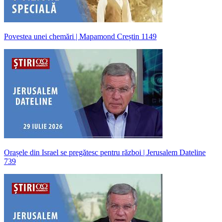
Povestea unei chemări | Mapamond Creștin 1149
Orașele din Israel se pregătesc pentru război | Jerusalem Dateline
739