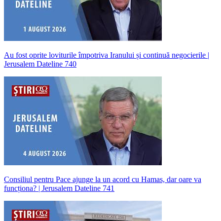
Au fost oprite loviturile împotriva Iranului și continuă negocierile |
Jerusalem Dateline 740
Consiliul pentru Pace ajunge la un acord cu Hamas, dar oare va
funcționa? | Jerusalem Dateline 741