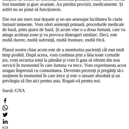
fost inundate și grav avariate. Au pierdut provizii, medicamente. Și
astfel nu au putut să funcționeze.
Dar noi am mers mai departe și ne-am amenajat facilitatea în ciuda
furtunii iminente. Vom oferi asistență primară, procedurile medicale
de bază, prim ajutor de bază. Și acum vine o a doua furtună, care va
atinge aceleași zone și va provoca distrugeri similare. Deci, este
multă durere, multă suferință, multă frustrare, multă frică.
Planul nostru chiar acum este de a monitoriza pacienții cât mai mult
timp posibil. După aceea, vom continua prin a lăsa toate corturile
jos, vom securiza totul la pământ și vom fi gata să oferim din nou
servicii în momentul în care furtuna va trece. Vom experimenta acest
uragan împreună cu comunitatea. Devenim prezenți și pregătiți să-i
susținem în momentul în care trece și este o onoare absolută și un
privilegiu să fim aici pentru asta. Rugati-vă pentru noi.
Sursă: GNA