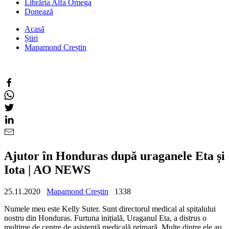
Librăria Alfa Omega
Donează
Acasă
Știri
Mapamond Creștin
Ajutor în Honduras după uraganele Eta și
Iota | AO NEWS
25.11.2020
Mapamond Creștin
1338
Numele meu este Kelly Suter. Sunt directorul medical al spitalului
nostru din Honduras. Furtuna inițială, Uraganul Eta, a distrus o
mulțime de centre de asistență medicală primară. Multe dintre ele au