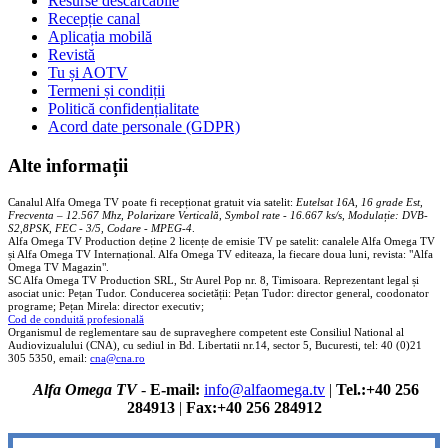
Resurse descărcabile
Recepție canal
Aplicația mobilă
Revistă
Tu și AOTV
Termeni și condiții
Politică confidențialitate
Acord date personale (GDPR)
Alte informații
Canalul Alfa Omega TV poate fi recepționat gratuit via satelit:
Eutelsat 16A, 16 grade Est,
Frecventa – 12.567 Mhz, Polarizare
Vertica
lă, Symbol rate - 16.667 ks/s, Modulație: DVB-
S2,8PSK, FEC - 3/5, Codare - MPEG-4
.
Alfa Omega TV Production deține 2 licențe de emisie TV pe satelit: canalele Alfa Omega TV
și Alfa Omega TV Internațional. Alfa Omega TV editeaza, la fiecare doua luni, revista: "Alfa
Omega TV Magazin".
SC Alfa Omega TV Production SRL, Str Aurel Pop nr. 8, Timisoara. Reprezentant legal și
asociat unic: Pețan Tudor. Conducerea societății: Pețan Tudor: director general, coodonator
programe; Pețan Mirela: director executiv;
Cod de conduită profesională
Organismul de reglementare sau de supraveghere competent este Consiliul National al
Audiovizualului (CNA), cu sediul in Bd. Libertatii nr.14, sector 5, Bucuresti, tel: 40 (0)21
305 5350, email:
cna@cna.ro
Alfa Omega TV
-
E-mail:
info@alfaomega.tv
|
Tel.:+40 256
284913
|
Fax:+40 256 284912