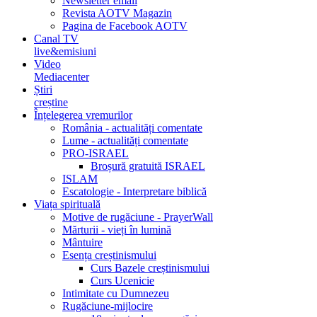
Newsletter email
Revista AOTV Magazin
Pagina de Facebook AOTV
Canal TV
live&emisiuni
Video
Mediacenter
Știri
creștine
Înțelegerea vremurilor
România - actualități comentate
Lume - actualități comentate
PRO-ISRAEL
Broșură gratuită ISRAEL
ISLAM
Escatologie - Interpretare biblică
Viața spirituală
Motive de rugăciune - PrayerWall
Mărturii - vieți în lumină
Mântuire
Esența creștinismului
Curs Bazele creștinismului
Curs Ucenicie
Intimitate cu Dumnezeu
Rugăciune-mijlocire