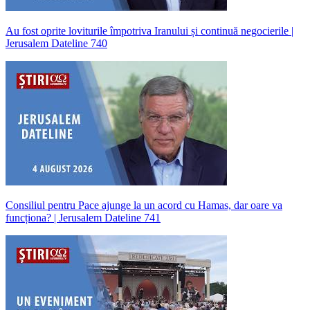
Au fost oprite loviturile împotriva Iranului și continuă negocierile |
Jerusalem Dateline 740
Consiliul pentru Pace ajunge la un acord cu Hamas, dar oare va
funcționa? | Jerusalem Dateline 741