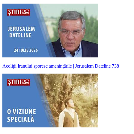
Acoliții Iranului sporesc amenințările | Jerusalem Dateline 738