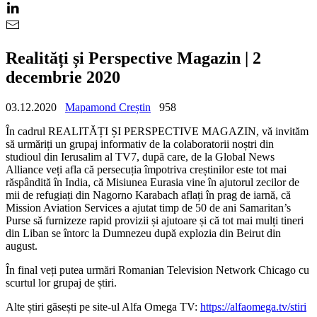
Realități și Perspective Magazin | 2
decembrie 2020
03.12.2020
Mapamond Creștin
958
În cadrul REALITĂȚI ȘI PERSPECTIVE MAGAZIN, vă invităm
să urmăriți un grupaj informativ de la colaboratorii noștri din
studioul din Ierusalim al TV7, după care, de la Global News
Alliance veți afla că persecuția împotriva creștinilor este tot mai
răspândită în India, că Misiunea Eurasia vine în ajutorul zecilor de
mii de refugiați din Nagorno Karabach aflați în prag de iarnă, că
Mission Aviation Services a ajutat timp de 50 de ani Samaritan’s
Purse să furnizeze rapid provizii și ajutoare și că tot mai mulți tineri
din Liban se întorc la Dumnezeu după explozia din Beirut din
august.
În final veți putea urmări Romanian Television Network Chicago cu
scurtul lor grupaj de știri.
Alte știri găsești pe site-ul Alfa Omega TV:
https://alfaomega.tv/stiri