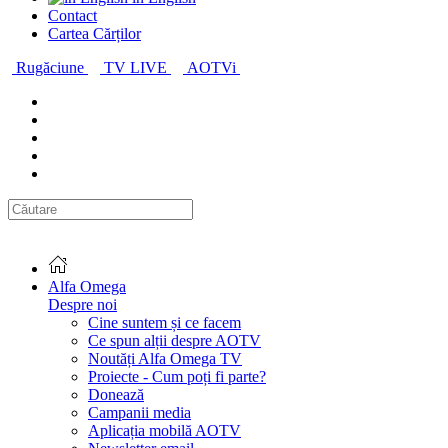
Contact
Cartea Cărților
Rugăciune
TV LIVE
AOTVi
Alfa Omega
Despre noi
Cine suntem și ce facem
Ce spun alții despre AOTV
Noutăți Alfa Omega TV
Proiecte - Cum poți fi parte?
Donează
Campanii media
Aplicația mobilă AOTV