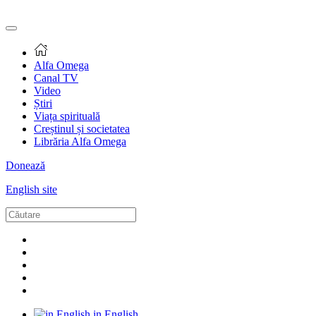
Alfa Omega
Canal TV
Video
Știri
Viața spirituală
Creștinul și societatea
Librăria Alfa Omega
Donează
English site
in English