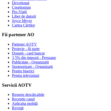
Devoțional
Creaționism
Pro-Viață
Liber de datorii
Joyce Meyer
Cartea Cărților
Fii partener AO
Partener AOTV
Proiecte - fii parte
Donații - card bancar
3,5% din impozit - Persoane
Publicitate - Organizații
Sponsorizare - Organizații
Pentru biserici
Pentru televiziuni
Servicii AOTV
Resurse descărcabile
Recepție canal
Aplicația mobilă
Revistă