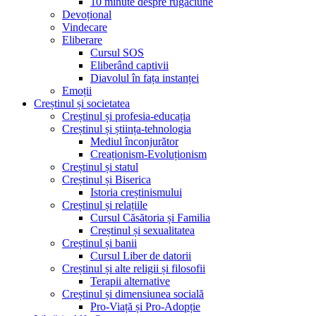
10 minute despre rugăciune
Devoțional
Vindecare
Eliberare
Cursul SOS
Eliberând captivii
Diavolul în fața instanței
Emoții
Creștinul și societatea
Creștinul și profesia-educația
Creștinul și știința-tehnologia
Mediul înconjurător
Creaționism-Evoluționism
Creștinul și statul
Creștinul și Biserica
Istoria creștinismului
Creștinul și relațiile
Cursul Căsătoria și Familia
Creștinul și sexualitatea
Creștinul și banii
Cursul Liber de datorii
Creștinul și alte religii și filosofii
Terapii alternative
Creștinul și dimensiunea socială
Pro-Viață și Pro-Adopție