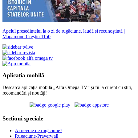
Apelul președintelui la o zi de rugăciune, laudă și recunoștință |
Mapamond Creștin 1150
Aplicația mobilă
Descarcă aplicația mobilă „Alfa Omega TV” și fii la curent cu știri,
recomandări și noutăți!
Secțiuni speciale
Ai nevoie de rugăciune?
Rugaciune-Prayerwall