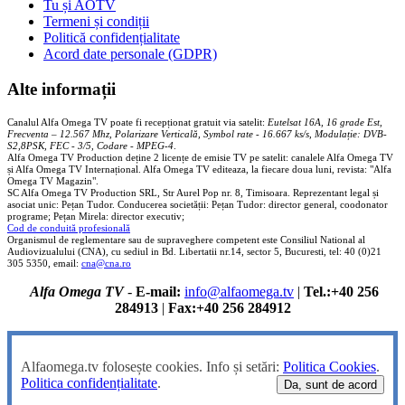
Tu și AOTV
Termeni și condiții
Politică confidențialitate
Acord date personale (GDPR)
Alte informații
Canalul Alfa Omega TV poate fi recepționat gratuit via satelit:
Eutelsat 16A, 16 grade Est,
Frecventa – 12.567 Mhz, Polarizare
Vertica
lă, Symbol rate - 16.667 ks/s, Modulație: DVB-
S2,8PSK, FEC - 3/5, Codare - MPEG-4
.
Alfa Omega TV Production deține 2 licențe de emisie TV pe satelit: canalele Alfa Omega TV
și Alfa Omega TV Internațional. Alfa Omega TV editeaza, la fiecare doua luni, revista: "Alfa
Omega TV Magazin".
SC Alfa Omega TV Production SRL, Str Aurel Pop nr. 8, Timisoara. Reprezentant legal și
asociat unic: Pețan Tudor. Conducerea societății: Pețan Tudor: director general, coodonator
programe; Pețan Mirela: director executiv;
Cod de conduită profesională
Organismul de reglementare sau de supraveghere competent este Consiliul National al
Audiovizualului (CNA), cu sediul in Bd. Libertatii nr.14, sector 5, Bucuresti, tel: 40 (0)21
305 5350, email:
cna@cna.ro
Alfa Omega TV
-
E-mail:
info@alfaomega.tv
|
Tel.:+40 256
284913
|
Fax:+40 256 284912
Alfaomega.tv folosește cookies. Info și setări:
Politica Cookies
.
Politica confidențialitate
.
Da, sunt de acord