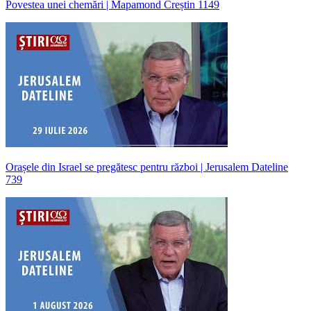
Povestea unei chemări | Mapamond Creștin 1149
Orașele din Israel se pregătesc pentru război | Jerusalem Dateline
739