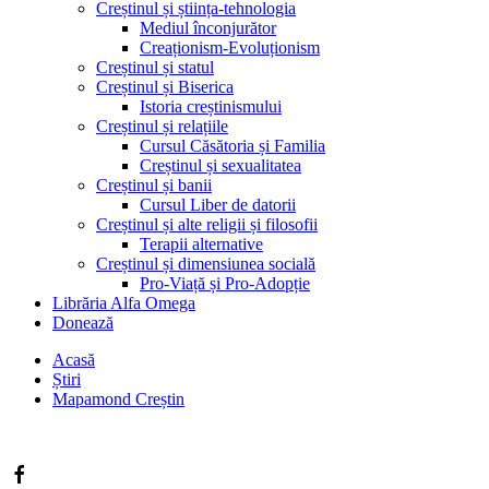
Creștinul și știința-tehnologia
Mediul înconjurător
Creaționism-Evoluționism
Creștinul și statul
Creștinul și Biserica
Istoria creștinismului
Creștinul și relațiile
Cursul Căsătoria și Familia
Creștinul și sexualitatea
Creștinul și banii
Cursul Liber de datorii
Creștinul și alte religii și filosofii
Terapii alternative
Creștinul și dimensiunea socială
Pro-Viață și Pro-Adopție
Librăria Alfa Omega
Donează
Acasă
Știri
Mapamond Creștin