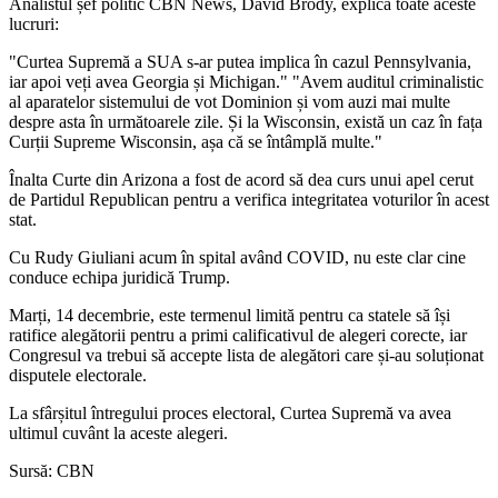
Analistul șef politic CBN News, David Brody, explică toate aceste
lucruri:
"Curtea Supremă a SUA s-ar putea implica în cazul Pennsylvania,
iar apoi veți avea Georgia și Michigan." "Avem auditul criminalistic
al aparatelor sistemului de vot Dominion și vom auzi mai multe
despre asta în următoarele zile. Și la Wisconsin, există un caz în fața
Curții Supreme Wisconsin, așa că se întâmplă multe."
Înalta Curte din Arizona a fost de acord să dea curs unui apel cerut
de Partidul Republican pentru a verifica integritatea voturilor în acest
stat.
Cu Rudy Giuliani acum în spital având COVID, nu este clar cine
conduce echipa juridică Trump.
Marți, 14 decembrie, este termenul limită pentru ca statele să își
ratifice alegătorii pentru a primi calificativul de alegeri corecte, iar
Congresul va trebui să accepte lista de alegători care și-au soluționat
disputele electorale.
La sfârșitul întregului proces electoral, Curtea Supremă va avea
ultimul cuvânt la aceste alegeri.
Sursă: CBN