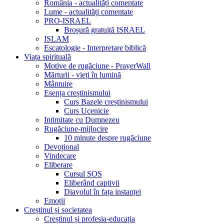
România - actualități comentate
Lume - actualități comentate
PRO-ISRAEL
Broșură gratuită ISRAEL
ISLAM
Escatologie - Interpretare biblică
Viața spirituală
Motive de rugăciune - PrayerWall
Mărturii - vieți în lumină
Mântuire
Esența creștinismului
Curs Bazele creștinismului
Curs Ucenicie
Intimitate cu Dumnezeu
Rugăciune-mijlocire
10 minute despre rugăciune
Devoțional
Vindecare
Eliberare
Cursul SOS
Eliberând captivii
Diavolul în fața instanței
Emoții
Creștinul și societatea
Creștinul și profesia-educația