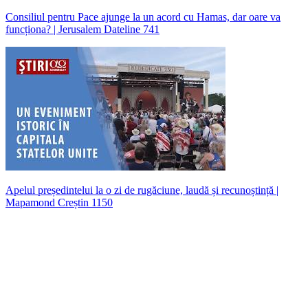
Consiliul pentru Pace ajunge la un acord cu Hamas, dar oare va
funcționa? | Jerusalem Dateline 741
Apelul președintelui la o zi de rugăciune, laudă și recunoștință |
Mapamond Creștin 1150