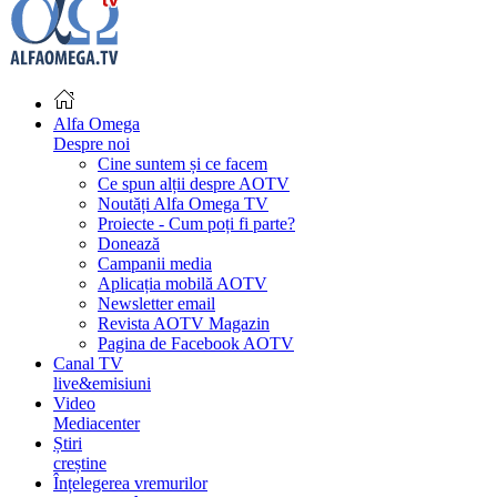
Alfa Omega
Despre noi
Cine suntem și ce facem
Ce spun alții despre AOTV
Noutăți Alfa Omega TV
Proiecte - Cum poți fi parte?
Donează
Campanii media
Aplicația mobilă AOTV
Newsletter email
Revista AOTV Magazin
Pagina de Facebook AOTV
Canal TV
live&emisiuni
Video
Mediacenter
Știri
creștine
Înțelegerea vremurilor