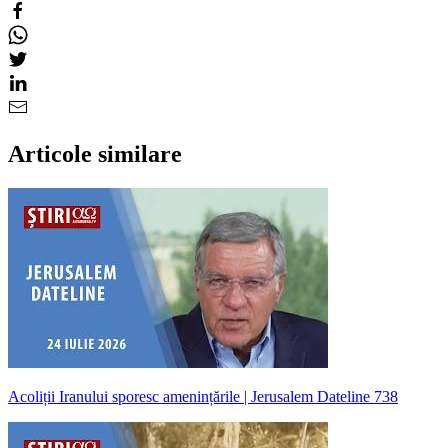
Articole similare
Acoliții Iranului sporesc amenințările | Jerusalem Dateline 738