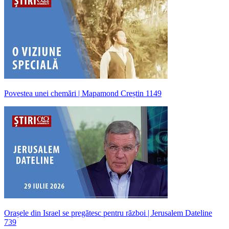
Povestea unei chemări | Mapamond Creștin 1149
Orașele din Israel se pregătesc pentru război | Jerusalem Dateline
739