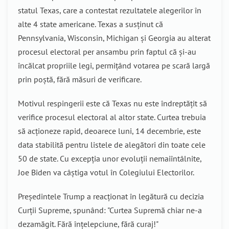
statul Texas, care a contestat rezultatele alegerilor în
alte 4 state americane. Texas a susținut că
Pennsylvania, Wisconsin, Michigan și Georgia au alterat
procesul electoral per ansambu prin faptul că și-au
încălcat propriile legi, permițând votarea pe scară largă
prin poștă, fără măsuri de verificare.
Motivul respingerii este că Texas nu este îndreptățit să
verifice procesul electoral al altor state. Curtea trebuia
să acționeze rapid, deoarece luni, 14 decembrie, este
data stabilită pentru listele de alegători din toate cele
50 de state. Cu excepția unor evoluții nemaiîntâlnite,
Joe Biden va câștiga votul în Colegiului Electorilor.
Președintele Trump a reacționat în legătură cu decizia
Curții Supreme, spunând: "Curtea Supremă chiar ne-a
dezamăgit. Fără înțelepciune, fără curaj!"