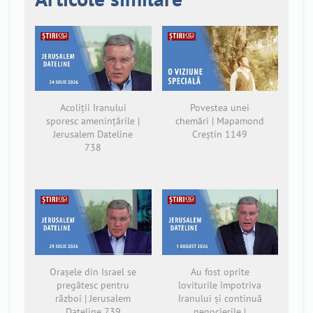
Acoliții Iranului
Povestea unei
sporesc amenințările |
chemări | Mapamond
Jerusalem Dateline
Creștin 1149
738
Orașele din Israel se
Au fost oprite
pregătesc pentru
loviturile împotriva
război | Jerusalem
Iranului și continuă
Dateline 739
negocierile |