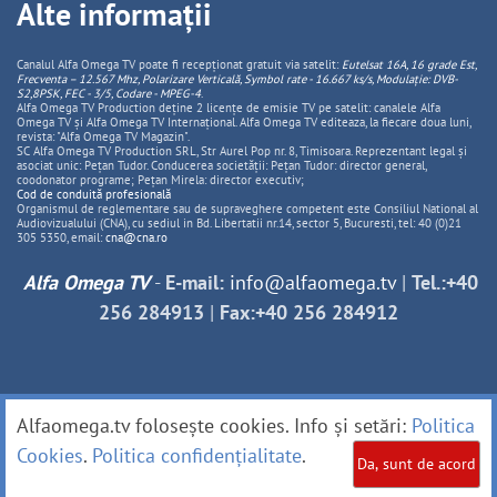
Alte informații
Canalul Alfa Omega TV poate fi recepționat gratuit via satelit:
Eutelsat 16A, 16 grade Est,
Frecventa – 12.567 Mhz, Polarizare
Vertica
lă, Symbol rate - 16.667 ks/s, Modulație: DVB-
S2,8PSK, FEC - 3/5, Codare - MPEG-4
.
Alfa Omega TV Production deține 2 licențe de emisie TV pe satelit: canalele Alfa
Omega TV și Alfa Omega TV Internațional. Alfa Omega TV editeaza, la fiecare doua luni,
revista: "Alfa Omega TV Magazin".
SC Alfa Omega TV Production SRL, Str Aurel Pop nr. 8, Timisoara. Reprezentant legal și
asociat unic: Pețan Tudor. Conducerea societății: Pețan Tudor: director general,
coodonator programe; Pețan Mirela: director executiv;
Cod de conduită profesională
Organismul de reglementare sau de supraveghere competent este Consiliul National al
Audiovizualului (CNA), cu sediul in Bd. Libertatii nr.14, sector 5, Bucuresti, tel: 40 (0)21
305 5350, email:
cna@cna.ro
Alfa Omega TV
-
E-mail:
info@alfaomega.tv
|
Tel.:+40
256 284913
|
Fax:+40 256 284912
Alfaomega.tv folosește cookies. Info și setări:
Politica
Cookies
.
Politica confidențialitate
.
Da, sunt de acord