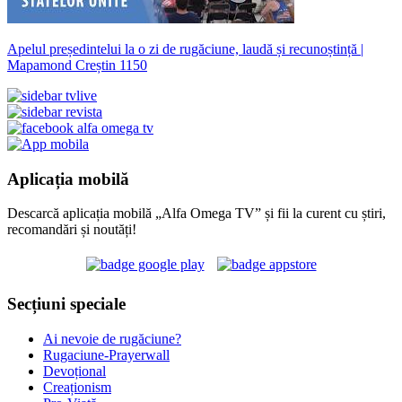
Apelul președintelui la o zi de rugăciune, laudă și recunoștință |
Mapamond Creștin 1150
Aplicația mobilă
Descarcă aplicația mobilă „Alfa Omega TV” și fii la curent cu știri,
recomandări și noutăți!
Secțiuni speciale
Ai nevoie de rugăciune?
Rugaciune-Prayerwall
Devoțional
Creaționism