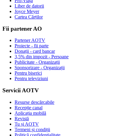
Pro-Viață
Liber de datorii
Joyce Meyer
Cartea Cărților
Fii partener AO
Partener AOTV
Proiecte - fii parte
Donații - card bancar
3,5% din impozit - Persoane
Publicitate - Organizații
Sponsorizare - Organizații
Pentru biserici
Pentru televiziuni
Servicii AOTV
Resurse descărcabile
Recepție canal
Aplicația mobilă
Revistă
Tu și AOTV
Termeni și condiții
Politică confidențialitate