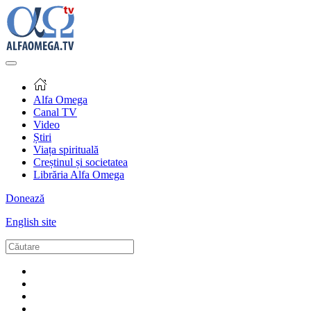
Alfa Omega
Canal TV
Video
Știri
Viața spirituală
Creștinul și societatea
Librăria Alfa Omega
Donează
English site