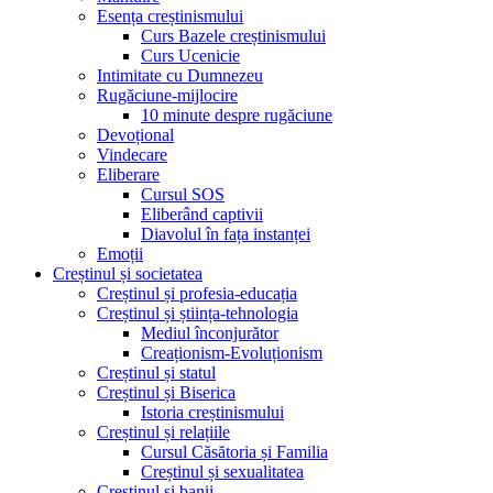
Esența creștinismului
Curs Bazele creștinismului
Curs Ucenicie
Intimitate cu Dumnezeu
Rugăciune-mijlocire
10 minute despre rugăciune
Devoțional
Vindecare
Eliberare
Cursul SOS
Eliberând captivii
Diavolul în fața instanței
Emoții
Creștinul și societatea
Creștinul și profesia-educația
Creștinul și știința-tehnologia
Mediul înconjurător
Creaționism-Evoluționism
Creștinul și statul
Creștinul și Biserica
Istoria creștinismului
Creștinul și relațiile
Cursul Căsătoria și Familia
Creștinul și sexualitatea
Creștinul și banii