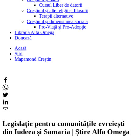
Cursul Liber de datorii
Creștinul și alte religii și filosofii
Terapii alternative
Creștinul și dimensiunea socială
Pro-Viață și Pro-Adopție
Librăria Alfa Omega
Donează
Acasă
Știri
Mapamond Creștin
Legislație pentru comunitățile evreiești
din Iudeea și Samaria | Știre Alfa Omega