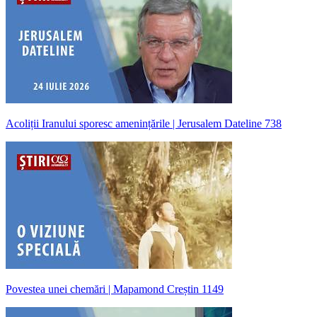
Acoliții Iranului sporesc amenințările | Jerusalem Dateline 738
Povestea unei chemări | Mapamond Creștin 1149