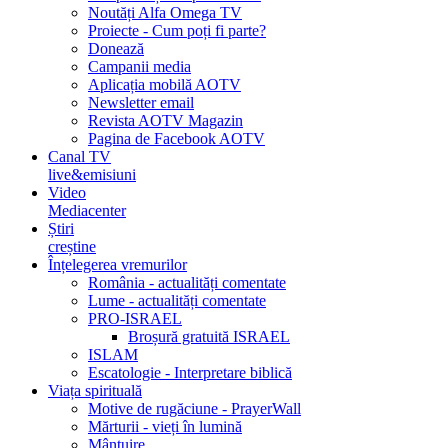
Noutăți Alfa Omega TV
Proiecte - Cum poți fi parte?
Donează
Campanii media
Aplicația mobilă AOTV
Newsletter email
Revista AOTV Magazin
Pagina de Facebook AOTV
Canal TV
live&emisiuni
Video
Mediacenter
Știri
creștine
Înțelegerea vremurilor
România - actualități comentate
Lume - actualități comentate
PRO-ISRAEL
Broșură gratuită ISRAEL
ISLAM
Escatologie - Interpretare biblică
Viața spirituală
Motive de rugăciune - PrayerWall
Mărturii - vieți în lumină
Mântuire