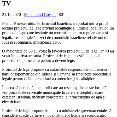
TV
21.12.2020
Mapamond Creștin
801
Plenul Knesset-ului, Parlamentul Israelian, a aprobat într-o primă
lectură proiectul de lege privind localitățile și limitele localităților, un
proiect de lege care instituie un mecanism pentru regularizarea și
legalizarea completă a zeci de comunități israeliene relativ noi din
Iudeea și Samaria, informează TPS.
O majoritate de 60 au votat în favoarea proiectului de lege, iar 40 au
votat împotriva acestuia. Proiectul de lege necesită alte două
proceduri suplimentare pentru a deveni lege.
Proiectul de lege propune ca autoritățile responsabile cu trasarea
hărților topometrice din Iudeea și Samaria să finalizeze procedurile
legale pentru delimitarea clară a cartierelor și localităților.
În această perioadă, locuitorii care au reședința în aceste localități
vor primi toate serviciile municipale la care are dreptul fiecare
cetățean israelian, inclusiv conectarea la infrastructura de apă și
electricitate.
Proiectul de lege propune în plus ca ministerele guvernamentale să
considere aceste cartiere și localități drept legale și recunoscute,