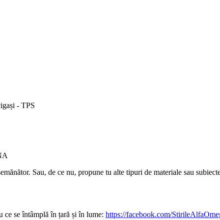
cigași - TPS
GNA
semănător. Sau, de ce nu, propune tu alte tipuri de materiale sau subiecte 
 ce se întâmplă în țară și în lume:
https://facebook.com/StirileAlfaOme