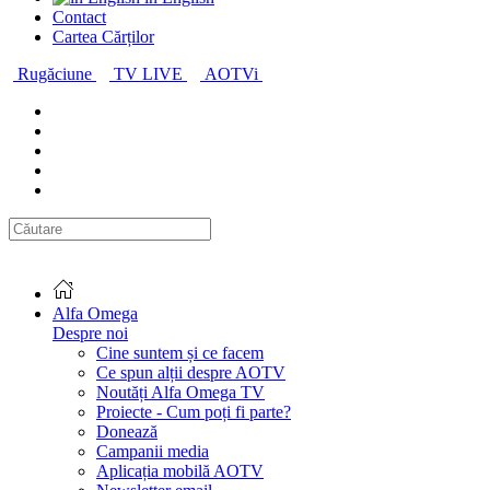
Contact
Cartea Cărților
Rugăciune
TV LIVE
AOTVi
Alfa Omega
Despre noi
Cine suntem și ce facem
Ce spun alții despre AOTV
Noutăți Alfa Omega TV
Proiecte - Cum poți fi parte?
Donează
Campanii media
Aplicația mobilă AOTV