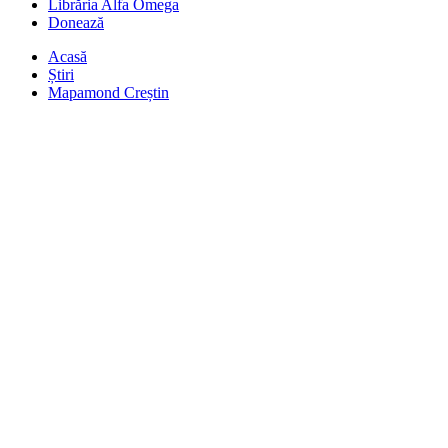
Librăria Alfa Omega
Donează
Acasă
Știri
Mapamond Creștin