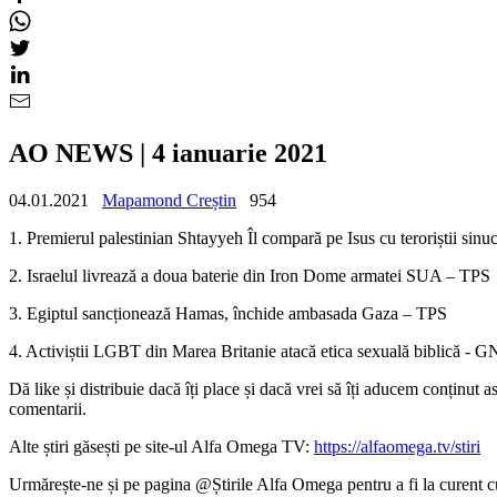
AO NEWS | 4 ianuarie 2021
04.01.2021
Mapamond Creștin
954
1. Premierul palestinian Shtayyeh Îl compară pe Isus cu teroriștii sinu
2. Israelul livrează a doua baterie din Iron Dome armatei SUA – TPS
3. Egiptul sancționează Hamas, închide ambasada Gaza – TPS
4. Activiștii LGBT din Marea Britanie atacă etica sexuală biblică - 
Dă like și distribuie dacă îți place și dacă vrei să îți aducem conținut a
comentarii.
Alte știri găsești pe site-ul Alfa Omega TV:
https://alfaomega.tv/stiri
Urmărește-ne și pe pagina @Știrile Alfa Omega pentru a fi la curent cu