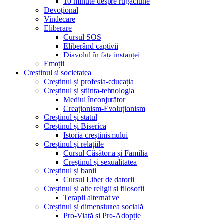
10 minute despre rugăciune
Devoțional
Vindecare
Eliberare
Cursul SOS
Eliberând captivii
Diavolul în fața instanței
Emoții
Creștinul și societatea
Creștinul și profesia-educația
Creștinul și știința-tehnologia
Mediul înconjurător
Creaționism-Evoluționism
Creștinul și statul
Creștinul și Biserica
Istoria creștinismului
Creștinul și relațiile
Cursul Căsătoria și Familia
Creștinul și sexualitatea
Creștinul și banii
Cursul Liber de datorii
Creștinul și alte religii și filosofii
Terapii alternative
Creștinul și dimensiunea socială
Pro-Viață și Pro-Adopție