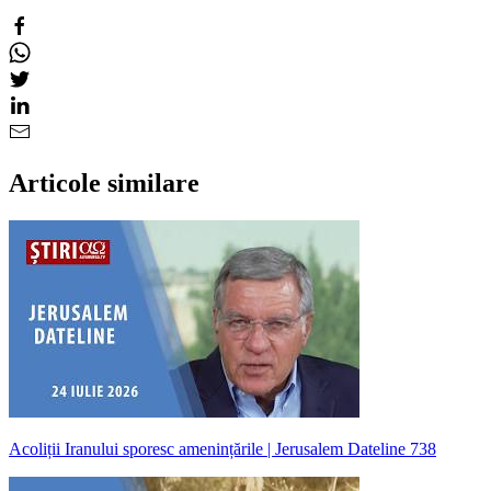
Articole similare
Acoliții Iranului sporesc amenințările | Jerusalem Dateline 738