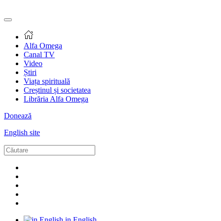
Alfa Omega
Canal TV
Video
Știri
Viața spirituală
Creștinul și societatea
Librăria Alfa Omega
Donează
English site
in English