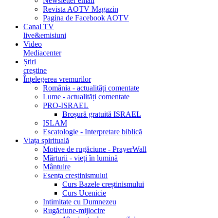
Newsletter email
Revista AOTV Magazin
Pagina de Facebook AOTV
Canal TV
live&emisiuni
Video
Mediacenter
Știri
creștine
Înțelegerea vremurilor
România - actualități comentate
Lume - actualități comentate
PRO-ISRAEL
Broșură gratuită ISRAEL
ISLAM
Escatologie - Interpretare biblică
Viața spirituală
Motive de rugăciune - PrayerWall
Mărturii - vieți în lumină
Mântuire
Esența creștinismului
Curs Bazele creștinismului
Curs Ucenicie
Intimitate cu Dumnezeu
Rugăciune-mijlocire