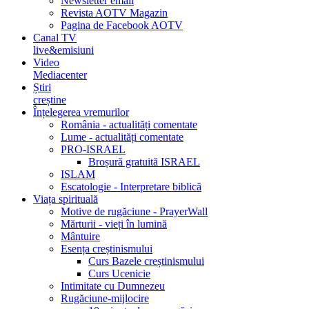
Newsletter email
Revista AOTV Magazin
Pagina de Facebook AOTV
Canal TV
live&emisiuni
Video
Mediacenter
Știri
creștine
Înțelegerea vremurilor
România - actualități comentate
Lume - actualități comentate
PRO-ISRAEL
Broșură gratuită ISRAEL
ISLAM
Escatologie - Interpretare biblică
Viața spirituală
Motive de rugăciune - PrayerWall
Mărturii - vieți în lumină
Mântuire
Esența creștinismului
Curs Bazele creștinismului
Curs Ucenicie
Intimitate cu Dumnezeu
Rugăciune-mijlocire