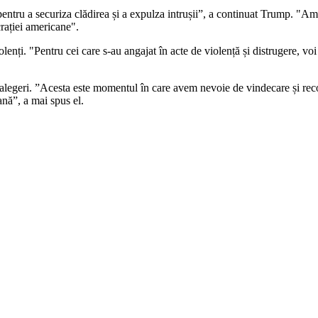
tru a securiza clădirea și a expulza intrușii”, a continuat Trump. "Americ
crației americane".
nți. "Pentru cei care s-au angajat în acte de violență și distrugere, voi 
legeri. ”Acesta este momentul în care avem nevoie de vindecare și reconc
ană”, a mai spus el.