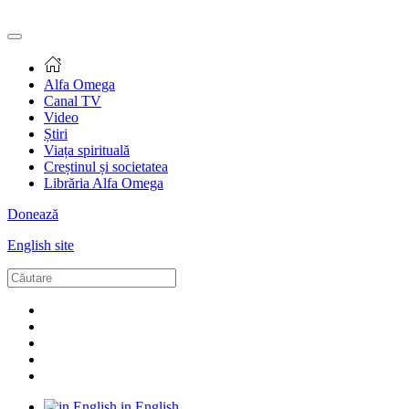
Alfa Omega
Canal TV
Video
Știri
Viața spirituală
Creștinul și societatea
Librăria Alfa Omega
Donează
English site
in English