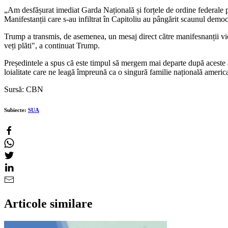
„
Am desfășurat imediat Garda Națională și forțele de ordine federale pen
Manifestanții care s-au infiltrat în Capitoliu au pângărit scaunul demo
Trump a transmis, de asemenea, un mesaj direct către manifesnanții viole
veți plăti", a continuat Trump.
Președintele a spus că este timpul să mergem mai departe după aceste a
loialitate care ne leagă împreună ca o singură familie națională americ
Sursă: CBN
Subiecte:
SUA
Articole similare