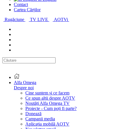
Contact
Cartea Cărților
Rugăciune
TV LIVE
AOTVi
Alfa Omega
Despre noi
Cine suntem și ce facem
Ce spun alții despre AOTV
Noutăți Alfa Omega TV
Proiecte - Cum poți fi parte?
Donează
Campanii media
Aplicația mobilă AOTV