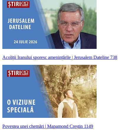
Acoliții Iranului sporesc amenințările | Jerusalem Dateline 738
Povestea unei chemări | Mapamond Creștin 1149