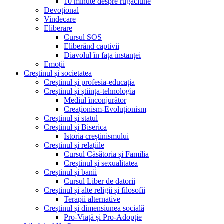
10 minute despre rugăciune
Devoțional
Vindecare
Eliberare
Cursul SOS
Eliberând captivii
Diavolul în fața instanței
Emoții
Creștinul și societatea
Creștinul și profesia-educația
Creștinul și știința-tehnologia
Mediul înconjurător
Creaționism-Evoluționism
Creștinul și statul
Creștinul și Biserica
Istoria creștinismului
Creștinul și relațiile
Cursul Căsătoria și Familia
Creștinul și sexualitatea
Creștinul și banii
Cursul Liber de datorii
Creștinul și alte religii și filosofii
Terapii alternative
Creștinul și dimensiunea socială
Pro-Viață și Pro-Adopție