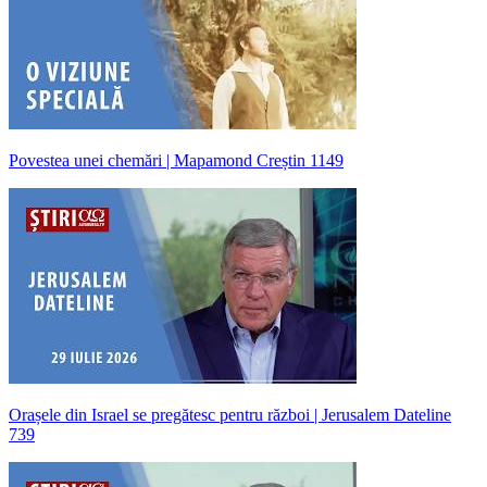
Povestea unei chemări | Mapamond Creștin 1149
Orașele din Israel se pregătesc pentru război | Jerusalem Dateline
739