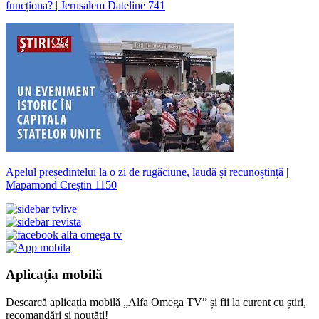
funcționa? | Jerusalem Dateline 741
Apelul președintelui la o zi de rugăciune, laudă și recunoștință |
Mapamond Creștin 1150
Aplicația mobilă
Descarcă aplicația mobilă „Alfa Omega TV” și fii la curent cu știri,
recomandări și noutăți!