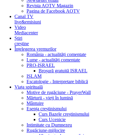
Newsletter email
Revista AOTV Magazin
Pagina de Facebook AOTV
Canal TV
live&emisiuni
Video
Mediacenter
Știri
creștine
Înțelegerea vremurilor
România - actualități comentate
Lume - actualități comentate
PRO-ISRAEL
Broșură gratuită ISRAEL
ISLAM
Escatologie - Interpretare biblică
Viața spirituală
Motive de rugăciune - PrayerWall
Mărturii - vieți în lumină
Mântuire
Esența creștinismului
Curs Bazele creștinismului
Curs Ucenicie
Intimitate cu Dumnezeu
Rugăciune-mijlocire