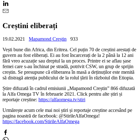
Creștini eliberați
19.02.2021
Mapamond Creștin
933
Vești bune din Africa, din Eritrea. Cel puțin 70 de creștini arestați de
guvern au fost eliberați. Ei au fost încarcerați de la 2 până la 12 ani
fără vreo acuzație sau dreptul la un proces. Printre ei se aflau șase
femei care s-au închinat pe stradă, potrivit CSW, un grup de sprijin
creștin. Se presupune că eliberarea în masă a deținuților este menită
să distragă atenția publicului de la rolul țării în războiul din Etiopia.
Știre difuzată în cadrul emisiunii „Mapamond Creștin” 866 difuzată
la Alfa Omega TV în februarie 2021. Click pentru alte știri și
reportaje creștine:
https://alfaomega.tv/stiri
Urmărește acum cele mai noi știri și reportaje creștine accesând pe
pagina noastră de facebook: @StirileAlfaOmega!
https://facebook.com/StirileAlfaOmega