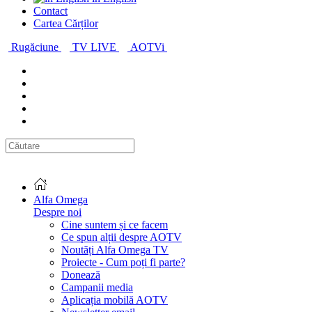
Contact
Cartea Cărților
Rugăciune
TV LIVE
AOTVi
Alfa Omega
Despre noi
Cine suntem și ce facem
Ce spun alții despre AOTV
Noutăți Alfa Omega TV
Proiecte - Cum poți fi parte?
Donează
Campanii media
Aplicația mobilă AOTV