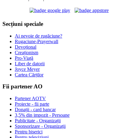
Secțiuni speciale
Ai nevoie de rugăciune?
Rugaciune-Prayerwall
Devoțional
Creaționism
Pro-Viață
Liber de datorii
Joyce Meyer
Cartea Cărților
Fii partener AO
Partener AOTV
Proiecte - fii parte
Donații - card bancar
3,5% din impozit - Persoane
Publicitate - Organizații
Sponsorizare - Organizații
Pentru biserici
Pentru televiziuni