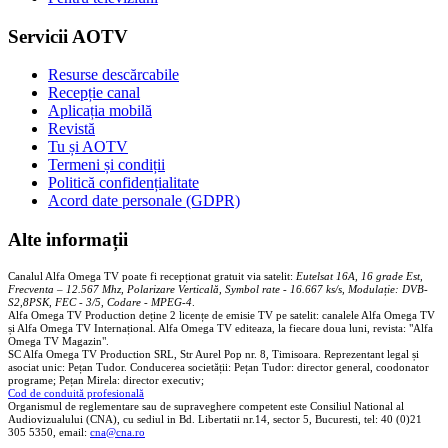
Servicii AOTV
Resurse descărcabile
Recepție canal
Aplicația mobilă
Revistă
Tu și AOTV
Termeni și condiții
Politică confidențialitate
Acord date personale (GDPR)
Alte informații
Canalul Alfa Omega TV poate fi recepționat gratuit via satelit:
Eutelsat 16A, 16 grade Est,
Frecventa – 12.567 Mhz, Polarizare
Vertica
lă, Symbol rate - 16.667 ks/s, Modulație: DVB-
S2,8PSK, FEC - 3/5, Codare - MPEG-4
.
Alfa Omega TV Production deține 2 licențe de emisie TV pe satelit: canalele Alfa Omega TV
și Alfa Omega TV Internațional. Alfa Omega TV editeaza, la fiecare doua luni, revista: "Alfa
Omega TV Magazin".
SC Alfa Omega TV Production SRL, Str Aurel Pop nr. 8, Timisoara. Reprezentant legal și
asociat unic: Pețan Tudor. Conducerea societății: Pețan Tudor: director general, coodonator
programe; Pețan Mirela: director executiv;
Cod de conduită profesională
Organismul de reglementare sau de supraveghere competent este Consiliul National al
Audiovizualului (CNA), cu sediul in Bd. Libertatii nr.14, sector 5, Bucuresti, tel: 40 (0)21
305 5350, email:
cna@cna.ro