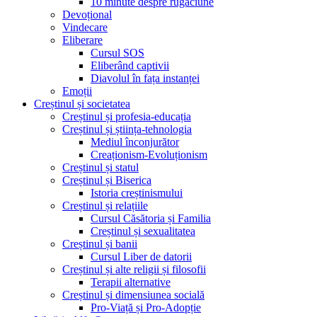
10 minute despre rugăciune
Devoțional
Vindecare
Eliberare
Cursul SOS
Eliberând captivii
Diavolul în fața instanței
Emoții
Creștinul și societatea
Creștinul și profesia-educația
Creștinul și știința-tehnologia
Mediul înconjurător
Creaționism-Evoluționism
Creștinul și statul
Creștinul și Biserica
Istoria creștinismului
Creștinul și relațiile
Cursul Căsătoria și Familia
Creștinul și sexualitatea
Creștinul și banii
Cursul Liber de datorii
Creștinul și alte religii și filosofii
Terapii alternative
Creștinul și dimensiunea socială
Pro-Viață și Pro-Adopție