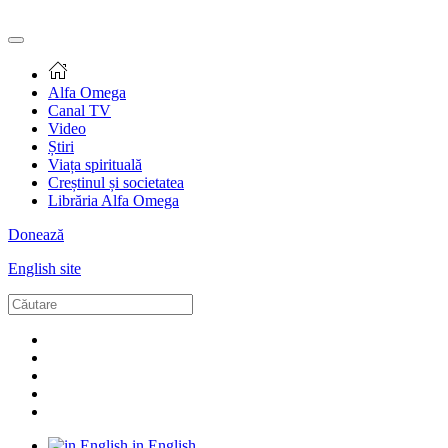
Alfa Omega
Canal TV
Video
Știri
Viața spirituală
Creștinul și societatea
Librăria Alfa Omega
Donează
English site
in English