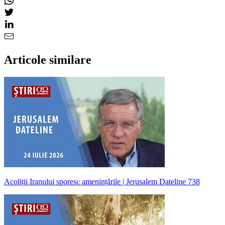
Articole similare
Acoliții Iranului sporesc amenințările | Jerusalem Dateline 738