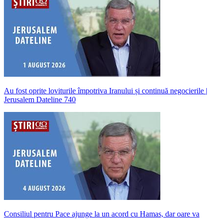
Au fost oprite loviturile împotriva Iranului și continuă negocierile |
Jerusalem Dateline 740
Consiliul pentru Pace ajunge la un acord cu Hamas, dar oare va