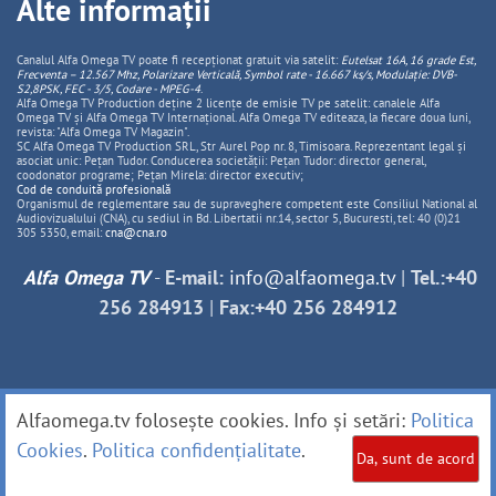
Alte informații
Canalul Alfa Omega TV poate fi recepționat gratuit via satelit:
Eutelsat 16A, 16 grade Est,
Frecventa – 12.567 Mhz, Polarizare
Vertica
lă, Symbol rate - 16.667 ks/s, Modulație: DVB-
S2,8PSK, FEC - 3/5, Codare - MPEG-4
.
Alfa Omega TV Production deține 2 licențe de emisie TV pe satelit: canalele Alfa
Omega TV și Alfa Omega TV Internațional. Alfa Omega TV editeaza, la fiecare doua luni,
revista: "Alfa Omega TV Magazin".
SC Alfa Omega TV Production SRL, Str Aurel Pop nr. 8, Timisoara. Reprezentant legal și
asociat unic: Pețan Tudor. Conducerea societății: Pețan Tudor: director general,
coodonator programe; Pețan Mirela: director executiv;
Cod de conduită profesională
Organismul de reglementare sau de supraveghere competent este Consiliul National al
Audiovizualului (CNA), cu sediul in Bd. Libertatii nr.14, sector 5, Bucuresti, tel: 40 (0)21
305 5350, email:
cna@cna.ro
Alfa Omega TV
-
E-mail:
info@alfaomega.tv
|
Tel.:+40
256 284913
|
Fax:+40 256 284912
Alfaomega.tv folosește cookies. Info și setări:
Politica
Cookies
.
Politica confidențialitate
.
Da, sunt de acord