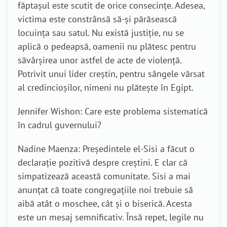
făptașul este scutit de orice consecințe. Adesea,
victima este constrânsă să-și părăsească
locuința sau satul. Nu există justiție, nu se
aplică o pedeapsă, oamenii nu plătesc pentru
săvârșirea unor astfel de acte de violență.
Potrivit unui lider creștin, pentru sângele vărsat
al credincioșilor, nimeni nu plătește în Egipt.
Jennifer Wishon: Care este problema sistematică
în cadrul guvernului?
Nadine Maenza: Președintele el-Sisi a făcut o
declarație pozitivă despre creștini. E clar că
simpatizează această comunitate. Sisi a mai
anunțat că toate congregațiile noi trebuie să
aibă atât o moschee, cât și o biserică. Acesta
este un mesaj semnificativ. Însă repet, legile nu