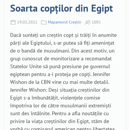
Soarta copților din Egipt
19.02.2021
Mapamond Creștin
1001
Dacă sunteți un creștin copt și trăiți în anumite
părți ale Egiptului, s-ar putea să fiți amenințat
de o bandă de musulmani. Din acest motiv, un
grup cunoscut de monitorizare a recomandat
Statelor Unite să pună presiune pe guvernul
egiptean pentru a-i proteja pe copți. Jennifer
Wishon de la CBN vine cu mai multe detalii.
Jennifer Wishon: Deși situația creștinilor din
Egipt s-a îmbunătățit, violențele comise
împotriva lor de către musulmanii extremiști
sunt des întâlnite. Pentru a afla noutățile cu
privire la viața creștinilor din Egipt, stăm de
vorbă cu comisarul american pentru libertatea