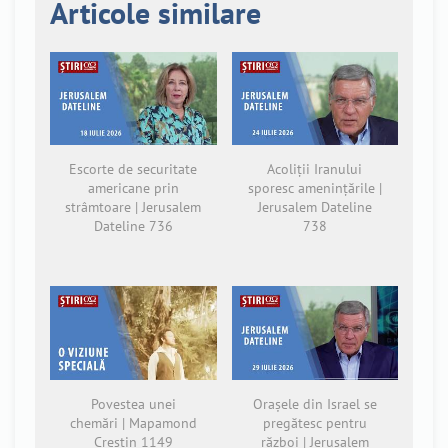
Articole similare
Escorte de securitate
Acoliții Iranului
americane prin
sporesc amenințările |
strâmtoare | Jerusalem
Jerusalem Dateline
Dateline 736
738
Povestea unei
Orașele din Israel se
chemări | Mapamond
pregătesc pentru
Creștin 1149
război | Jerusalem