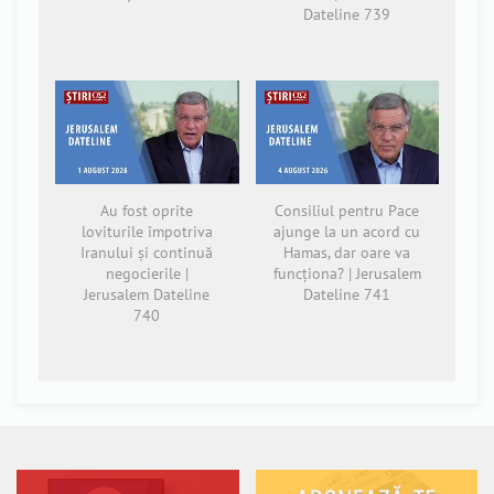
Dateline 739
Au fost oprite
Consiliul pentru Pace
loviturile împotriva
ajunge la un acord cu
Iranului și continuă
Hamas, dar oare va
negocierile |
funcționa? | Jerusalem
Jerusalem Dateline
Dateline 741
740