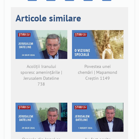
Articole similare
Acoliții Iranului
Povestea unei
sporesc amenințările |
chemări | Mapamond
Jerusalem Dateline
Creștin 1149
738