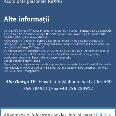
Acord date personale (GDPR)
Alte informații
Canalul Alfa Omega TV poate fi recepționat gratuit via satelit:
Eutelsat 16A, 16 grade Est,
Frecventa – 12.567 Mhz, Polarizare
Vertica
lă, Symbol rate - 16.667 ks/s, Modulație: DVB-
S2,8PSK, FEC - 3/5, Codare - MPEG-4
.
Alfa Omega TV Production deține 2 licențe de emisie TV pe satelit: canalele Alfa
Omega TV și Alfa Omega TV Internațional. Alfa Omega TV editeaza, la fiecare doua luni,
revista: "Alfa Omega TV Magazin".
SC Alfa Omega TV Production SRL, Str Aurel Pop nr. 8, Timisoara. Reprezentant legal și
asociat unic: Pețan Tudor. Conducerea societății: Pețan Tudor: director general,
coodonator programe; Pețan Mirela: director executiv;
Cod de conduită profesională
Organismul de reglementare sau de supraveghere competent este Consiliul National al
Audiovizualului (CNA), cu sediul in Bd. Libertatii nr.14, sector 5, Bucuresti, tel: 40 (0)21
305 5350, email:
cna@cna.ro
Alfa Omega TV
-
E-mail:
info@alfaomega.tv
|
Tel.:+40
256 284913
|
Fax:+40 256 284912
Alfaomega.tv folosește cookies. Info și setări:
Politica