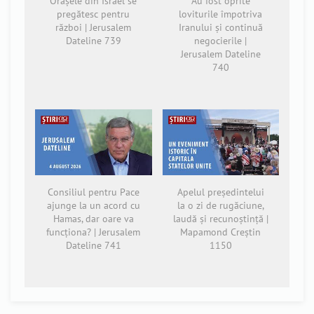
Orașele din Israel se
Au fost oprite
pregătesc pentru
loviturile împotriva
război | Jerusalem
Iranului și continuă
Dateline 739
negocierile |
Jerusalem Dateline
740
Consiliul pentru Pace
Apelul președintelui
ajunge la un acord cu
la o zi de rugăciune,
Hamas, dar oare va
laudă și recunoștință |
funcționa? | Jerusalem
Mapamond Creștin
Dateline 741
1150