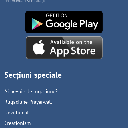
recomandări și noutăți!
Secțiuni speciale
Ai nevoie de rugăciune?
Rugaciune-Prayerwall
Devoțional
Creaționism