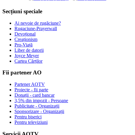
Secțiuni speciale
Ai nevoie de rugăciune?
Rugaciune-Prayerwall
Devoțional
Creaționism
Pro-Viață
Liber de datorii
Joyce Meyer
Cartea Cărților
Fii partener AO
Partener AOTV
Proiecte - fii parte
Donații - card bancar
3,5% din impozit - Persoane
Publicitate - Organizații
Sponsorizare - Organizații
Pentru biserici
Pentru televiziuni
Servicii AOTV