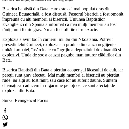
Biserica baptistă din Bata, care este cel mai populat oraș din
Guineea Ecuatorială, a fost distrusă. Pastorul bisericii a fost omorât
împreună cu alți membrii ai bisericii. Uniunea Baptiștilor
Evanghelici din Spania a informat că mai mulți membrii au fost
răniți, unii foarte grav. Nu au fost oferite cifre exacte.
Explozia a avut loc în cartierul militar din Nkoatama. Potrivit
președintelui Guineei, explozia s-a produs din cauza neglijenței
unității armatei, însărcinate cu îngrijirea depozitului de dinamită și
explozivi. Unda de șoc a cauzat pagube mari tuturor clădirilor din
Bata.
Biserica Baptistă din Bata a pierdut acoperișul lăcașului de cult, iar
pereții sunt grav afectați. Mai mulți membri ai bisericii au pierdut
rude, iar alții au fost răniți sau case lor au suferit daune. Suntem
chemați să-i aducem în rugăciune pe toți cei ce sunt afectați de
explozia din Bata.
Sursă: Evangelical Focus