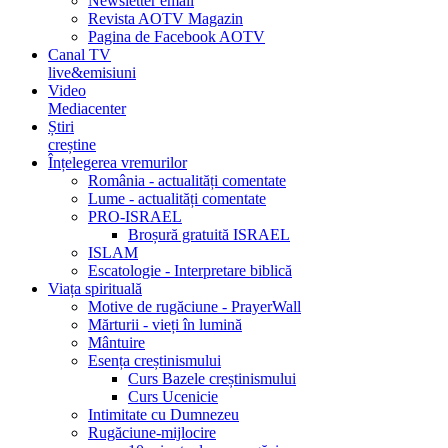
Newsletter email
Revista AOTV Magazin
Pagina de Facebook AOTV
Canal TV
live&emisiuni
Video
Mediacenter
Știri
creștine
Înțelegerea vremurilor
România - actualități comentate
Lume - actualități comentate
PRO-ISRAEL
Broșură gratuită ISRAEL
ISLAM
Escatologie - Interpretare biblică
Viața spirituală
Motive de rugăciune - PrayerWall
Mărturii - vieți în lumină
Mântuire
Esența creștinismului
Curs Bazele creștinismului
Curs Ucenicie
Intimitate cu Dumnezeu
Rugăciune-mijlocire