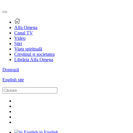
Alfa Omega
Canal TV
Video
Știri
Viața spirituală
Creștinul și societatea
Librăria Alfa Omega
Donează
English site
in English