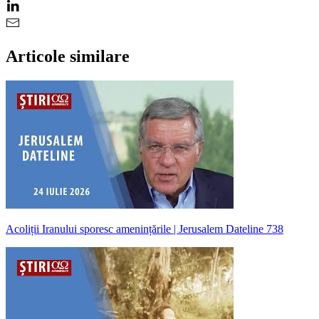
Articole similare
Acoliții Iranului sporesc amenințările | Jerusalem Dateline 738