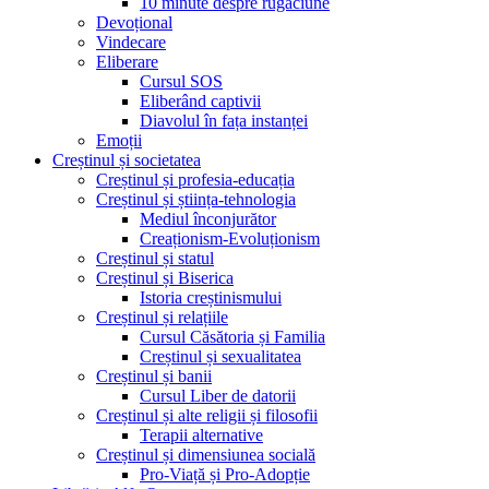
10 minute despre rugăciune
Devoțional
Vindecare
Eliberare
Cursul SOS
Eliberând captivii
Diavolul în fața instanței
Emoții
Creștinul și societatea
Creștinul și profesia-educația
Creștinul și știința-tehnologia
Mediul înconjurător
Creaționism-Evoluționism
Creștinul și statul
Creștinul și Biserica
Istoria creștinismului
Creștinul și relațiile
Cursul Căsătoria și Familia
Creștinul și sexualitatea
Creștinul și banii
Cursul Liber de datorii
Creștinul și alte religii și filosofii
Terapii alternative
Creștinul și dimensiunea socială
Pro-Viață și Pro-Adopție