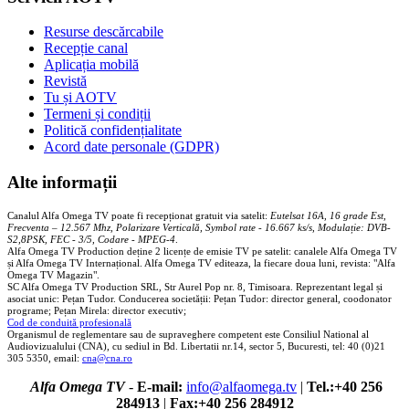
Resurse descărcabile
Recepție canal
Aplicația mobilă
Revistă
Tu și AOTV
Termeni și condiții
Politică confidențialitate
Acord date personale (GDPR)
Alte informații
Canalul Alfa Omega TV poate fi recepționat gratuit via satelit:
Eutelsat 16A, 16 grade Est,
Frecventa – 12.567 Mhz, Polarizare
Vertica
lă, Symbol rate - 16.667 ks/s, Modulație: DVB-
S2,8PSK, FEC - 3/5, Codare - MPEG-4
.
Alfa Omega TV Production deține 2 licențe de emisie TV pe satelit: canalele Alfa Omega TV
și Alfa Omega TV Internațional. Alfa Omega TV editeaza, la fiecare doua luni, revista: "Alfa
Omega TV Magazin".
SC Alfa Omega TV Production SRL, Str Aurel Pop nr. 8, Timisoara. Reprezentant legal și
asociat unic: Pețan Tudor. Conducerea societății: Pețan Tudor: director general, coodonator
programe; Pețan Mirela: director executiv;
Cod de conduită profesională
Organismul de reglementare sau de supraveghere competent este Consiliul National al
Audiovizualului (CNA), cu sediul in Bd. Libertatii nr.14, sector 5, Bucuresti, tel: 40 (0)21
305 5350, email:
cna@cna.ro
Alfa Omega TV
-
E-mail:
info@alfaomega.tv
|
Tel.:+40 256
284913
|
Fax:+40 256 284912