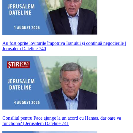
Au fost oprite loviturile împotriva Iranului și continuă negocierile |
Jerusalem Dateline 740
Consiliul pentru Pace ajunge la un acord cu Hamas, dar oare va
funcționa? | Jerusalem Dateline 741