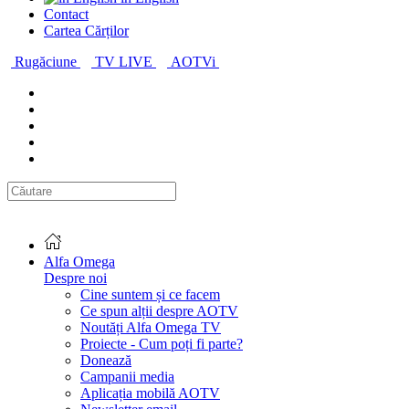
Contact
Cartea Cărților
Rugăciune
TV LIVE
AOTVi
Alfa Omega
Despre noi
Cine suntem și ce facem
Ce spun alții despre AOTV
Noutăți Alfa Omega TV
Proiecte - Cum poți fi parte?
Donează
Campanii media
Aplicația mobilă AOTV