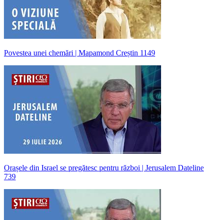
Povestea unei chemări | Mapamond Creștin 1149
Orașele din Israel se pregătesc pentru război | Jerusalem Dateline
739