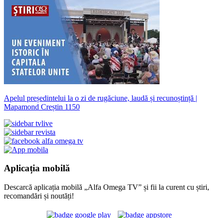
Apelul președintelui la o zi de rugăciune, laudă și recunoștință |
Mapamond Creștin 1150
Aplicația mobilă
Descarcă aplicația mobilă „Alfa Omega TV” și fii la curent cu știri,
recomandări și noutăți!