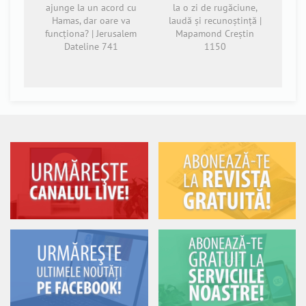
ajunge la un acord cu
la o zi de rugăciune,
Hamas, dar oare va
laudă și recunoștință |
funcționa? | Jerusalem
Mapamond Creștin
Dateline 741
1150