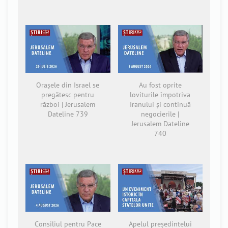
Orașele din Israel se
Au fost oprite
pregătesc pentru
loviturile împotriva
război | Jerusalem
Iranului și continuă
Dateline 739
negocierile |
Jerusalem Dateline
740
Consiliul pentru Pace
Apelul președintelui