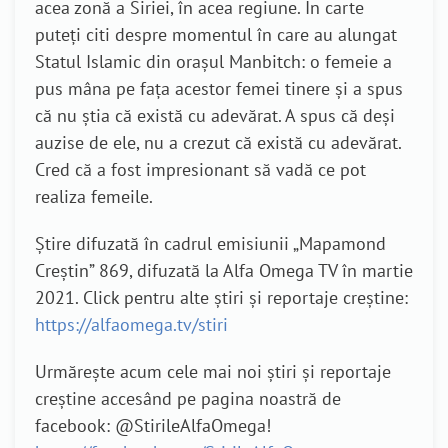
acea zonă a Siriei, în acea regiune. În carte
puteți citi despre momentul în care au alungat
Statul Islamic din orașul Manbitch: o femeie a
pus mâna pe fața acestor femei tinere și a spus
că nu știa că există cu adevărat. A spus că deși
auzise de ele, nu a crezut că există cu adevărat.
Cred că a fost impresionant să vadă ce pot
realiza femeile.
Știre difuzată în cadrul emisiunii „Mapamond
Creștin” 869, difuzată la Alfa Omega TV în martie
2021. Click pentru alte știri și reportaje creștine:
https://alfaomega.tv/stiri
Urmărește acum cele mai noi știri și reportaje
creștine accesând pe pagina noastră de
facebook: @StirileAlfaOmega!