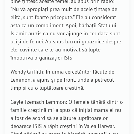
bine țintesc aceste femei, au spus prin radio:
”Nu vă apropiați prea mult de acele țintașe de
elită, sunt foarte pricepute.” Ele au considerat
asta ca un compliment. Apoi, bărbații Statului
Islamic au zis că nu vor ajunge în cer dacă sunt
uciși de femei. Au spus lucruri groaznice despre
ele, cuvinte care le-au motivat să lupte
împotriva organizației ISIS.
Wendy Griffith: În urma cercetărilor făcute de
Lemmon, a ajuns și pe front, unde a petrecut
timp și cu o luptătoare creștină.
Gayle Tzemach Lemmon: O femeie tânără dintr-o
familie creștină mi-a spus că inițial mama ei nu
a fost de acord să se alăture luptătoarelor,
deoarece ISIS a răpit creștini în Valea Harwar.