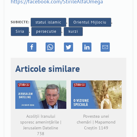
https://facebook.com/StirileAlfaOmega
SUBIECTE:
statul islamic
,
Orientul Mijlociu
,
Siria
,
persecutie
,
kurzi
Articole similare
Acoliții Iranului
Povestea unei
sporesc amenințările |
chemări | Mapamond
Jerusalem Dateline
Creștin 1149
738