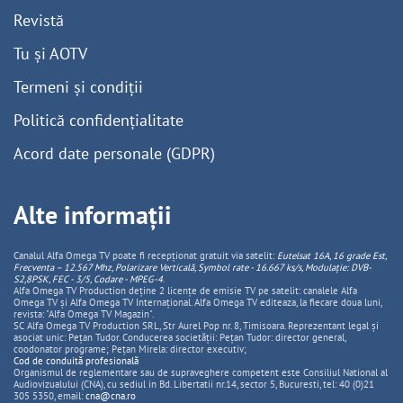
Revistă
Tu și AOTV
Termeni și condiții
Politică confidențialitate
Acord date personale (GDPR)
Alte informații
Canalul Alfa Omega TV poate fi recepționat gratuit via satelit:
Eutelsat 16A, 16 grade Est,
Frecventa – 12.567 Mhz, Polarizare
Vertica
lă, Symbol rate - 16.667 ks/s, Modulație: DVB-
S2,8PSK, FEC - 3/5, Codare - MPEG-4
.
Alfa Omega TV Production deține 2 licențe de emisie TV pe satelit: canalele Alfa
Omega TV și Alfa Omega TV Internațional. Alfa Omega TV editeaza, la fiecare doua luni,
revista: "Alfa Omega TV Magazin".
SC Alfa Omega TV Production SRL, Str Aurel Pop nr. 8, Timisoara. Reprezentant legal și
asociat unic: Pețan Tudor. Conducerea societății: Pețan Tudor: director general,
coodonator programe; Pețan Mirela: director executiv;
Cod de conduită profesională
Organismul de reglementare sau de supraveghere competent este Consiliul National al
Audiovizualului (CNA), cu sediul in Bd. Libertatii nr.14, sector 5, Bucuresti, tel: 40 (0)21
305 5350, email:
cna@cna.ro