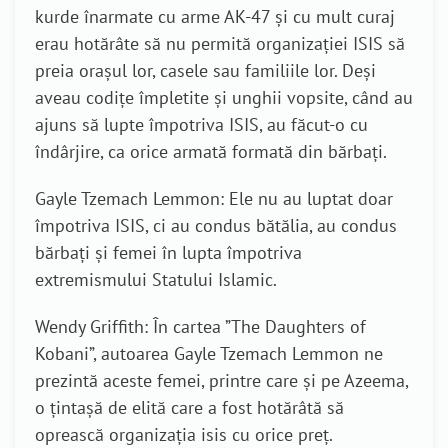
kurde înarmate cu arme AK-47 și cu mult curaj
erau hotărâte să nu permită organizației ISIS să
preia orașul lor, casele sau familiile lor. Deși
aveau codițe împletite și unghii vopsite, când au
ajuns să lupte împotriva ISIS, au făcut-o cu
îndârjire, ca orice armată formată din bărbați.
Gayle Tzemach Lemmon: Ele nu au luptat doar
împotriva ISIS, ci au condus bătălia, au condus
bărbați și femei în lupta împotriva
extremismului Statului Islamic.
Wendy Griffith: În cartea ”The Daughters of
Kobani”, autoarea Gayle Tzemach Lemmon ne
prezintă aceste femei, printre care și pe Azeema,
o țintașă de elită care a fost hotărâtă să
oprească organizația isis cu orice preț.