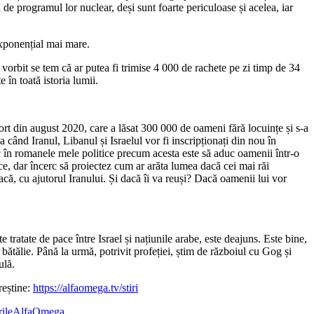
e programul lor nuclear, deși sunt foarte periculoase și acelea, iar
exponențial mai mare.
orbit se tem că ar putea fi trimise 4 000 de rachete pe zi timp de 34
 în toată istoria lumii.
ort din august 2020, care a lăsat 300 000 de oameni fără locuințe și s-a
 când Iranul, Libanul și Israelul vor fi inscripționați din nou în
ac în romanele mele politice precum acesta este să aduc oamenii într-o
, dar încerc să proiectez cum ar arăta lumea dacă cei mai răi
acă, cu ajutorul Iranului. Și dacă îi va reuși? Dacă oamenii lui vor
ratate de pace între Israel și națiunile arabe, este deajuns. Este bine,
bătălie. Până la urmă, potrivit profeției, știm de războiul cu Gog și
ulă.
reștine:
https://alfaomega.tv/stiri
irileAlfaOmega