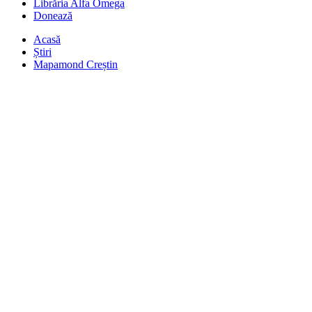
Librăria Alfa Omega
Donează
Acasă
Știri
Mapamond Creștin