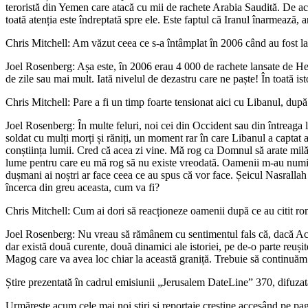
teroristă din Yemen care atacă cu mii de rachete Arabia Saudită. De ace
toată atenția este îndreptată spre ele. Este faptul că Iranul înarmează, 
Chris Mitchell: Am văzut ceea ce s-a întâmplat în 2006 când au fost la
Joel Rosenberg: Așa este, în 2006 erau 4 000 de rachete lansate de Hez
de zile sau mai mult. Iată nivelul de dezastru care ne paște! În toată is
Chris Mitchell: Pare a fi un timp foarte tensionat aici cu Libanul, du
Joel Rosenberg: În multe feluri, noi cei din Occident sau din întreaga 
soldat cu mulți morți și răniți, un moment rar în care Libanul a captat 
conștiința lumii. Cred că acea zi vine. Mă rog ca Domnul să arate milă,
lume pentru care eu mă rog să nu existe vreodată. Oamenii m-au numit
dușmani ai noștri ar face ceea ce au spus că vor face. Șeicul Nasrallah 
încerca din greu aceasta, cum va fi?
Chris Mitchell: Cum ai dori să reacționeze oamenii după ce au citit r
Joel Rosenberg: Nu vreau să rămânem cu sentimentul fals că, dacă Acordur
dar există două curente, două dinamici ale istoriei, pe de-o parte reuși
Magog care va avea loc chiar la această graniță. Trebuie să continuăm 
Știre prezentată în cadrul emisiunii „Jerusalem DateLine” 370, difuzată
Urmărește acum cele mai noi știri și reportaje creștine accesând pe 