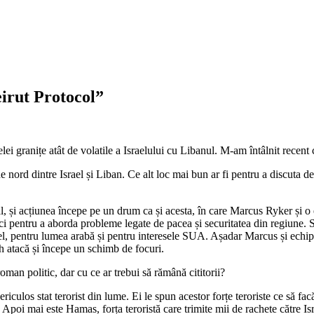
irut Protocol”
 granițe atât de volatile a Israelului cu Libanul. M-am întâlnit recent cu
de nord dintre Israel și Liban. Ce alt loc mai bun ar fi pentru a discuta
, și acțiunea începe pe un drum ca și acesta, în care Marcus Ryker și o ec
i pentru a aborda probleme legate de pacea și securitatea din regiune. Sec
el, pentru lumea arabă și pentru interesele SUA. Așadar Marcus și echipa
h atacă și începe un schimb de focuri.
oman politic, dar cu ce ar trebui să rămână cititorii?
iculos stat terorist din lume. Ei le spun acestor forțe teroriste ce să fa
i. Apoi mai este Hamas, forța teroristă care trimite mii de rachete către I