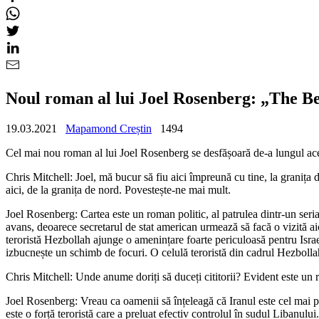
Noul roman al lui Joel Rosenberg: „The Be
19.03.2021
Mapamond Creștin
1494
Cel mai nou roman al lui Joel Rosenberg se desfășoară de-a lungul acelei
Chris Mitchell: Joel, mă bucur să fiu aici împreună cu tine, la granița 
aici, de la granița de nord. Povestește-ne mai mult.
Joel Rosenberg: Cartea este un roman politic, al patrulea dintr-un serial
avans, deoarece secretarul de stat american urmează să facă o vizită aic
teroristă Hezbollah ajunge o amenințare foarte periculoasă pentru Isra
izbucnește un schimb de focuri. O celulă teroristă din cadrul Hezbolla
Chris Mitchell: Unde anume doriți să duceți cititorii? Evident este un r
Joel Rosenberg: Vreau ca oamenii să înțeleagă că Iranul este cel mai per
este o forță teroristă care a preluat efectiv controlul în sudul Libanulu