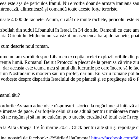
ea este așa de periculos Iranul. Nu e vorba doar de armata iraniană sau d
antrenează, alimentează și comandă toate aceste forțe teroriste.
nsate 4 000 de rachete. Acum, cu atât de multe rachete, pericolul este 
bollah din sudul Libanului în Israel, în 34 de zile. Oamenii cu care am v
toria Orientului Mijlociu nu s-a văzut un asemenea baraj de rachete, poate
pă cum descrie noul roman.
lume nu am vorbit despre Liban cu excepția acelei explozii oribile din p
atenția lumii. Romanul Beirut Protocol a plecat de la premisa că vine ziua
 dar aceasta este teama mea și unul din lucrurile pe care încerc să le f
 un Nostradamus modern sau un profet, dar nu. Eu scriu romane politice
vorbește despre dispariția Israelului de pe planetă și se pregătește să o f
omanul tău?
ile Avraam aduc niște răspunsuri istorice la rugăciune și inițiază alte t
te imense de pace, dar forțele celui rău se adună pentru următoarea mare 
să ne rugăm și să nu ne culcăm pe o ureche crezând că totul este în reg
 la Alfa Omega TV în martie 2021. Click pentru alte știri și reportaje c
pagina noastră de facebook: @StirileAlfaOmega!
https://facebook.com/St