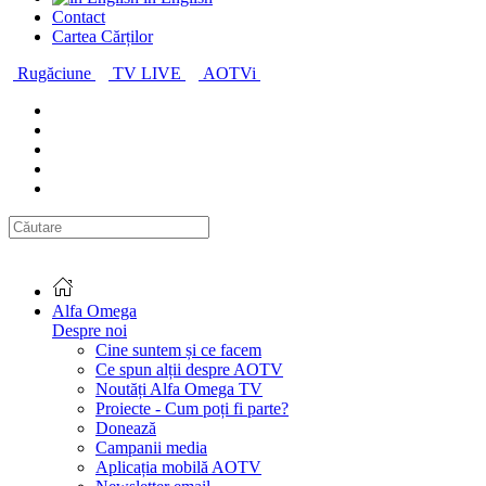
Contact
Cartea Cărților
Rugăciune
TV LIVE
AOTVi
Alfa Omega
Despre noi
Cine suntem și ce facem
Ce spun alții despre AOTV
Noutăți Alfa Omega TV
Proiecte - Cum poți fi parte?
Donează
Campanii media
Aplicația mobilă AOTV