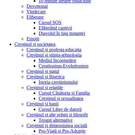
10 minute despre rugăciune
Devoțional
Vindecare
Eliberare
Cursul SOS
Eliberând captivii
Diavolul în fața instanței
Emoții
Creștinul și societatea
Creștinul și profesia-educația
Creștinul și știința-tehnologia
Mediul înconjurător
Creaționism-Evoluționism
Creștinul și statul
Creștinul și Biserica
Istoria creștinismului
Creștinul și relațiile
Cursul Căsătoria și Familia
Creștinul și sexualitatea
Creștinul și banii
Cursul Liber de datorii
Creștinul și alte religii și filosofii
Terapii alternative
Creștinul și dimensiunea socială
Pro-Viață și Pro-Adopție