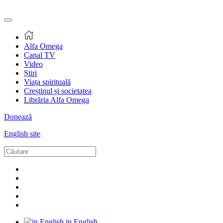
Alfa Omega
Canal TV
Video
Știri
Viața spirituală
Creștinul și societatea
Librăria Alfa Omega
Donează
English site
in English