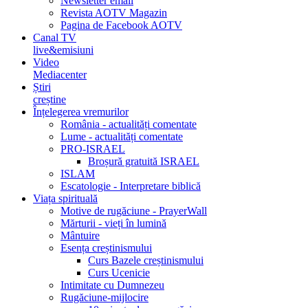
Newsletter email
Revista AOTV Magazin
Pagina de Facebook AOTV
Canal TV
live&emisiuni
Video
Mediacenter
Știri
creștine
Înțelegerea vremurilor
România - actualități comentate
Lume - actualități comentate
PRO-ISRAEL
Broșură gratuită ISRAEL
ISLAM
Escatologie - Interpretare biblică
Viața spirituală
Motive de rugăciune - PrayerWall
Mărturii - vieți în lumină
Mântuire
Esența creștinismului
Curs Bazele creștinismului
Curs Ucenicie
Intimitate cu Dumnezeu
Rugăciune-mijlocire