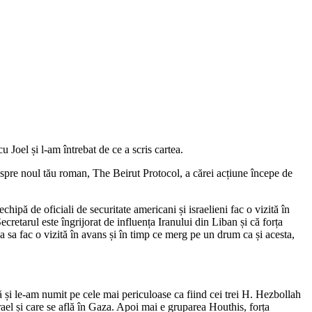
 Joel și l-am întrebat de ce a scris cartea.
 despre noul tău roman, The Beirut Protocol, a cărei acțiune începe de
hipă de oficiali de securitate americani și israelieni fac o vizită în
retarul este îngrijorat de influența Iranului din Liban și că forța
 sa fac o vizită în avans și în timp ce merg pe un drum ca și acesta,
că și le-am numit pe cele mai periculoase ca fiind cei trei H. Hezbollah
srael și care se află în Gaza. Apoi mai e gruparea Houthis, forța